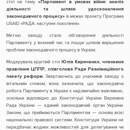
стіл на тему
«Парламент в умовах війни: аналіз
діяльності та шляхи удосконалення
законодавчого процесу»
в межах проєкту Програма
USAID «РАДА: наступне покоління».
Метою заходу стало обговорення діяльності
Парламенту у воєнний час та пошук шляхів вирішення
проблем законодавчого процесу в Україні.
Модерувала круглий стіл
Юлія Кириченко, членкиня
правління ЦППР, співголова Ради Реанімаційного
пакету реформ
. Звертаючись до учасників заходу з
вітальним словом, вона зазначила, що законодавча
робота Парламенту в Україні є надзвичайно важливою,
оскільки відповідно до Конституції України Верховна
Рада України — єдиний законодавчий орган України.
Закони, що приймаються Парламентом — основа всієї
національної правової системи. Конституція України не
передбачає жодних можливостей для делегування чи