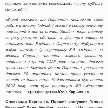
передачі законодавчих повноважень іншому суб’єкту
під час війни.
«
Вкрай важливо, що Парламент продовжив свою
роботу в живому (офлайн) режимі у своєму звичному
приміщенні в центрі столиці України попри реальну
загрозу ракетних обстрілів та фізичного знищення
парламентарів. Засідання Парламенту відбувалися
майже щотижня (у середньому 3-4 засідання на
місяць). Середня тривалість кожного засідання,
починаючи з травня 2023 року, становить близько
трьох годин. Кожного місяця Парламент розглядав
близько 60 змістовних питань щодо ухвалення
законів та інших актів. Найактивнішим був липень
2022 року, коли було розглянуто 163 змістовних
питання
», — проінформувала
Юлія Кириченко
.
Олександр Корнієнко, Перший заступник Голови
Верховної Ради України
, зазначив: «
Ми вистояли.