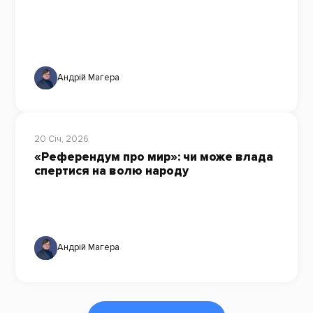
Андрій Магера
20 Січ, 2026
«Референдум про мир»: чи може влада
спертися на волю народу
Андрій Магера