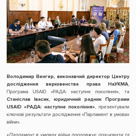
Володимир Венгер, виконавчий директор Центру
дослідження верховенства права НаУКМА
,
Програма USAID «РАДА: наступне покоління», та
Станіслав Івасик, юридичний радник Програми
USAID «РАДА: наступне покоління»
, презентували
ключові результати дослідження «Парламент в умовах
війни».
«
Парламент в умовах війни продовжує працювати та