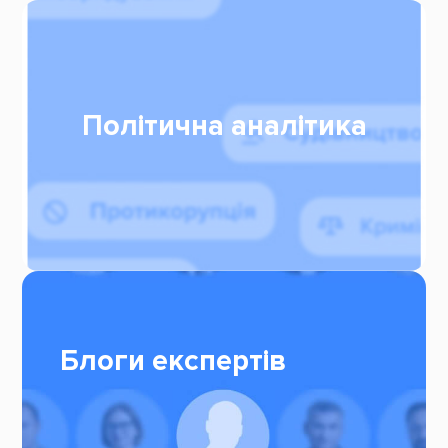
Політична аналітика
Блоги експертів