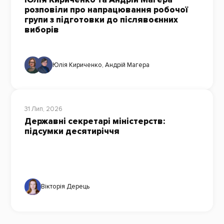
розповіли про напрацювання робочої
групи з підготовки до післявоєнних
виборів
Юлія Кириченко
,
Андрій Магера
31 Лип, 2026
Державні секретарі міністерств:
підсумки десятиріччя
Вікторія Дерець