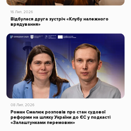
16 Лип, 2026
Відбулася друга зустріч «Клубу належного
врядування»
08 Лип, 2026
Роман Смалюк розповів про стан судової
реформи на шляху України до ЄС у подкасті
«Залаштунками перемовин»