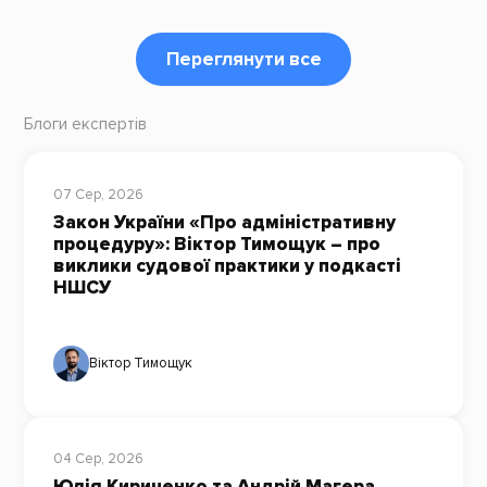
Переглянути все
Блоги експертів
07 Сер, 2026
Закон України «Про адміністративну
процедуру»: Віктор Тимощук – про
виклики судової практики у подкасті
НШСУ
Віктор Тимощук
04 Сер, 2026
Юлія Кириченко та Андрій Магера