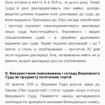
було втілено в життя ні в 2011 р., ні цього року. Тепер
судді й далі декларуватимуть свої майно, доходи,
видатки шляхом подання копії декларації до суду, де
вони працюють. Відповідно до «Про засади запобігання
і протидії корупції» оприлюднюватимуть декларації
лише судді Конституційного, Верховного і вищих
спеціалізованих судів – в офіційних друкованих
виданнях цих судів. Термін подання декларацій – до 1
квітня, а строк їх опублікування – протягом 30 днів
після подання декларації. Але, незважаючи навіть на ці
вимоги, жодної декларації досі не опубліковано.
6. Використання повноважень і складу Верховного
Суду як предмету політичних торгів
20 жовтня 2011 р. Верховна Рада внесла зміни до
Закону «Про судоустрій і статус суддів» щодо статусу
Верховного Суду. Прийняття закону мотивувалося
необхідністю врахувати висновки Венеціанської комісії,