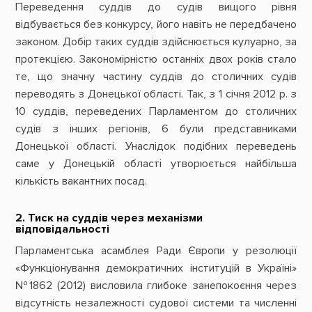
Переведення суддів до судів вищого рівня
відбувається без конкурсу, його навіть не передбачено
законом. Добір таких суддів здійснюється кулуарно, за
протекцією. Закономірністю останніх двох років стало
те, що значну частину суддів до столичних судів
переводять з Донецької області. Так, з 1 січня 2012 р. з
10 суддів, переведених Парламентом до столичних
судів з інших регіонів, 6 були представниками
Донецької області. Унаслідок подібних переведень
саме у Донецькій області утворюється найбільша
кількість вакантних посад.
2. Тиск на суддів через механізми
відповідальності
Парламентська асамблея Ради Європи у резолюції
«Функціонування демократичних інституцій в Україні»
№1862 (2012) висловила глибоке занепокоєння через
відсутність незалежності судової системи та численні