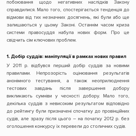
побоювання щодо негативних наслідків Закону
справдилися. Мало того, спостерігається тенденція до
відмови від тих незначних досягнень, які були або ще
залишаються у цьому Законі. Останнім часом криза
системи правосуддя набула нових форм. Про це
свідчить сім ключових проблем.
1. Добір суддів: маніпуляції в рамках нових правил
У 2011 р. відбувся перший добір суддів за новими
правилами. Непрозорість оцінювання результатів
анонімного тестування, а також неоприлюднення
тестових завдань після завершення добору
викликають сумніви у чесності добору. Мало того,
декілька суддів з невисоким результатом відповідно
до рейтингу були призначені спочатку до провінційних
судів, але зразу після цього – на початку 2012 р. без
оголошення конкурсу їх перевели до столичних судів.