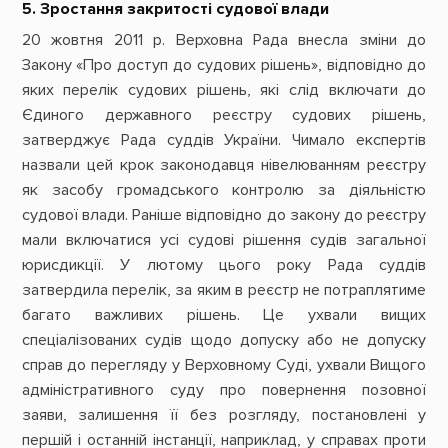
5. Зростання закритості судової влади
20 жовтня 2011 р. Верховна Рада внесла зміни до
Закону «Про доступ до судових рішень», відповідно до
яких перелік судових рішень, які слід включати до
Єдиного державного реєстру судових рішень,
затверджує Рада суддів України. Чимало експертів
назвали цей крок законодавця нівелюванням реєстру
як засобу громадського контролю за діяльністю
судової влади. Раніше відповідно до закону до реєстру
мали включатися усі судові рішення судів загальної
юрисдикції. У лютому цього року Рада суддів
затвердила перелік, за яким в реєстр не потраплятиме
багато важливих рішень. Це ухвали вищих
спеціалізованих судів щодо допуску або не допуску
справ до перегляду у Верховному Суді, ухвали Вищого
адміністративного суду про повернення позовної
заяви, залишення її без розгляду, постановлені у
першій і останній інстанції, наприклад, у справах проти