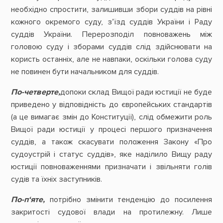
необхідно спростити, залишивши збори суддів на рівні
кожного окремого суду, з’їзд суддів України і Раду
суддів України. Перерозподіл повноважень між
головою суду і зборами суддів слід здійснювати на
користь останніх, але не навпаки, оскільки голова суду
не повинен бути начальником для суддів.
По-четверте,
допоки склад Вищої ради юстиції не буде
приведено у відповідність до європейських стандартів
(а це вимагає змін до Конституції), слід обмежити роль
Вищої ради юстиції у процесі першого призначення
суддів, а також скасувати положення Закону «Про
судоустрій і статус суддів», яке наділило Вищу раду
юстиції повноваженнями призначати і звільняти голів
судів та їхніх заступників.
По-п‘яте,
потрібно змінити тенденцію до посилення
закритості судової влади на протилежну. Лише