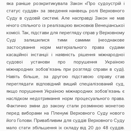
яка раніше розкритикувала Закон «Про судоустрій і
статус суддів» за зведення нанівець ролі Верховного
Суду в судовій системі. Але насправді Закон не мав
нічого спільного із реалізацією висновків Венеціанської
комісії. Так, підстави для перегляду справ у Верховному
Суді залишилися тими самими (неоднакове
застосування норм матеріального права судами
касаційної інстанції і наявність рішення міжнародної
судової установи про порушення Україною
міжнародних зобов’язань при розгляді справи в суді).
Навіть більше, за другою підставою справу став
переглядати відповідний вищий спеціалізований суд,
якщо порушення Україною міжнародних зобов’язань є
наслідком недотримання норм процесуального права.
Фактично зміни до закону стали розмінною монетою
перед виборами на Пленумі Верховного Суду нового
його Голови. Привабливим для суддів Верховного Суду
мало стати збільшення їх складу від 20 до 48 суддів.