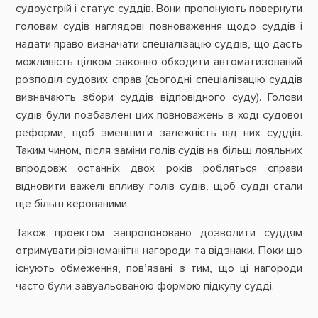
судоустрій і статус суддів. Вони пропонують повернути
головам судів наглядові повноваження щодо суддів і
надати право визначати спеціалізацію суддів, що дасть
можливість цілком законно обходити автоматизований
розподіл судових справ (сьогодні спеціалізацію суддів
визначають збори суддів відповідного суду). Голови
судів були позбавлені цих повноважень в ході судової
реформи, щоб зменшити залежність від них суддів.
Таким чином, після заміни голів судів на більш лояльних
впродовж останніх двох років робляться справи
відновити важелі впливу голів судів, щоб судді стали
ще більш керованими.
Також проектом запропоновано дозволити суддям
отримувати різноманітні нагороди та відзнаки. Поки що
існують обмеження, пов’язані з тим, що ці нагороди
часто були завуальованою формою підкупу судді.