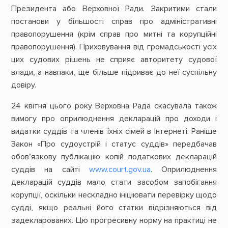
Президента або Верховної Ради. Закритими стали
постанови у більшості справ про адміністративні
правопорушення (крім справ про митні та корупційні
правопорушення). Приховування від громадськості усіх
цих судових рішень не сприяє авторитету судової
влади, а навпаки, ще більше підриває до неї суспільну
довіру.
24 квітня цього року Верховна Рада скасувала також
вимогу про оприлюднення декларацій про доходи і
видатки суддів та членів їхніх сімей в Інтернеті. Раніше
Закон «Про судоустрій і статус суддів» передбачав
обов’язкову публікацію копій податкових декларацій
суддів на сайті
www.court.gov.ua
. Оприлюднення
декларацій суддів мало стати засобом запобігання
корупції, оскільки нескладно ініціювати перевірку щодо
судді, якщо реальні його статки відрізняються від
задекларованих. Цю прогресивну норму на практиці не