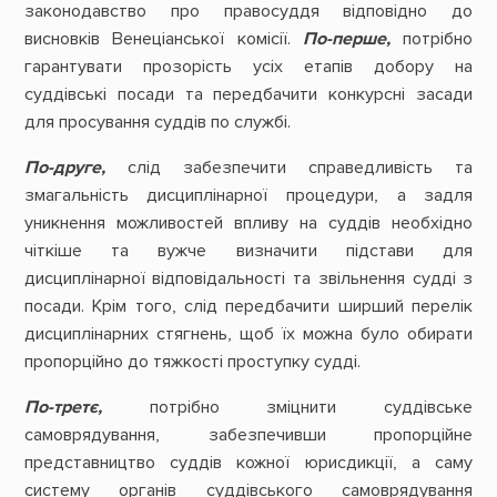
законодавство про правосуддя відповідно до
висновків Венеціанської комісії.
По-перше,
потрібно
гарантувати прозорість усіх етапів добору на
суддівські посади та передбачити конкурсні засади
для просування суддів по службі.
По-друге,
слід забезпечити справедливість та
змагальність дисциплінарної процедури, а задля
уникнення можливостей впливу на суддів необхідно
чіткіше та вужче визначити підстави для
дисциплінарної відповідальності та звільнення судді з
посади. Крім того, слід передбачити ширший перелік
дисциплінарних стягнень, щоб їх можна було обирати
пропорційно до тяжкості проступку судді.
По-третє,
потрібно зміцнити суддівське
самоврядування, забезпечивши пропорційне
представництво суддів кожної юрисдикції, а саму
систему органів суддівського самоврядування