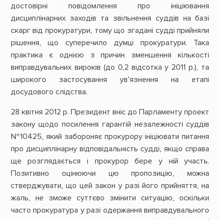
достовірні повідомлення про ініціювання
дисциплінарних заходів та звільнення суддів на базі
скарг від прокуратури, тому що згадані судді прийняли
рішення, що суперечило думці прокуратури. Така
практика є однією з причин зменшення кількості
виправдувальних вироків (до 0,2 відсотка у 2011 р.), та
широкого застосування ув’язнення на етапі
досудового слідства.
28 квітня 2012 р. Президент вніс до Парламенту проект
закону щодо посилення гарантій незалежності суддів
№10425, який забороняє прокурору ініціювати питання
про дисциплінарну відповідальність судді, якщо справа
ще розглядається і прокурор бере у ній участь.
Позитивно оцінюючи цю пропозицію, можна
стверджувати, що цей закон у разі його прийняття, на
жаль, не зможе суттєво змінити ситуацію, оскільки
часто прокуратура у разі одержання виправдувального