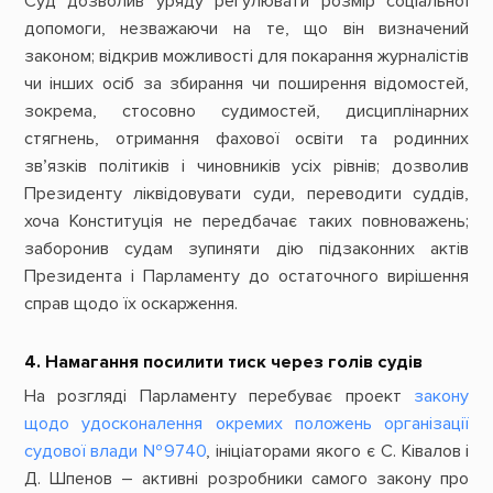
Суд дозволив уряду регулювати розмір соціальної
допомоги, незважаючи на те, що він визначений
законом; відкрив можливості для покарання журналістів
чи інших осіб за збирання чи поширення відомостей,
зокрема, стосовно судимостей, дисциплінарних
стягнень, отримання фахової освіти та родинних
зв’язків політиків і чиновників усіх рівнів; дозволив
Президенту ліквідовувати суди, переводити суддів,
хоча Конституція не передбачає таких повноважень;
заборонив судам зупиняти дію підзаконних актів
Президента і Парламенту до остаточного вирішення
справ щодо їх оскарження.
4. Намагання посилити тиск через голів судів
На розгляді Парламенту перебуває проект
закону
щодо удосконалення окремих положень організації
судової влади №9740
, ініціаторами якого є С. Ківалов і
Д. Шпенов – активні розробники самого закону про