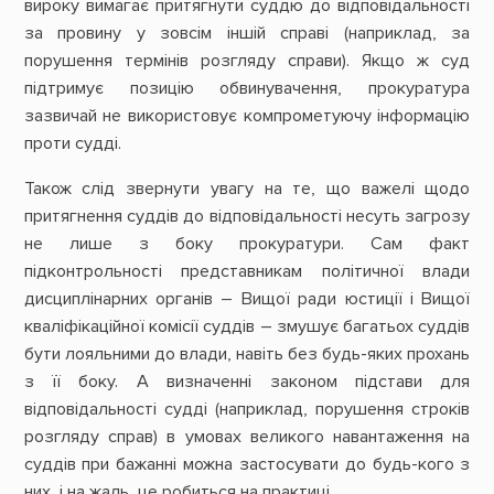
вироку вимагає притягнути суддю до відповідальності
за провину у зовсім іншій справі (наприклад, за
порушення термінів розгляду справи). Якщо ж суд
підтримує позицію обвинувачення, прокуратура
зазвичай не використовує компрометуючу інформацію
проти судді.
Також слід звернути увагу на те, що важелі щодо
притягнення суддів до відповідальності несуть загрозу
не лише з боку прокуратури. Сам факт
підконтрольності представникам політичної влади
дисциплінарних органів – Вищої ради юстиції і Вищої
кваліфікаційної комісії суддів – змушує багатьох суддів
бути лояльними до влади, навіть без будь-яких прохань
з її боку. А визначенні законом підстави для
відповідальності судді (наприклад, порушення строків
розгляду справ) в умовах великого навантаження на
суддів при бажанні можна застосувати до будь-кого з
них, і на жаль, це робиться на практиці.