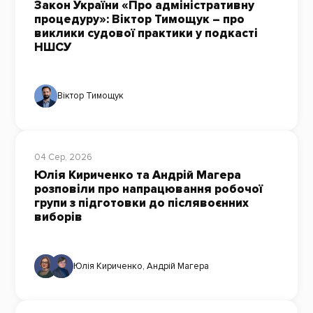
Закон України «Про адміністративну
процедуру»: Віктор Тимощук – про
виклики судової практики у подкасті
НШСУ
Віктор Тимощук
04 Сер, 2026
Юлія Кириченко та Андрій Магера
розповіли про напрацювання робочої
групи з підготовки до післявоєнних
виборів
Юлія Кириченко
,
Андрій Магера