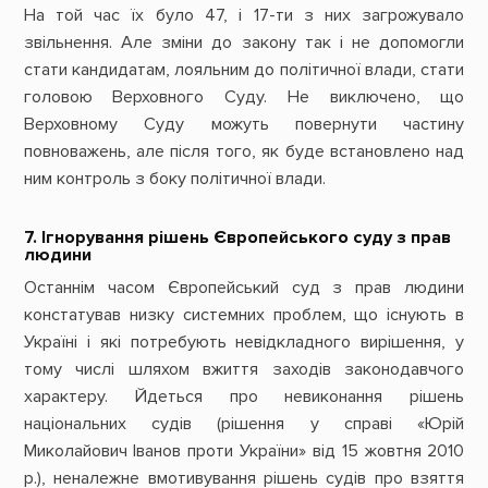
На той час їх було 47, і 17-ти з них загрожувало
звільнення. Але зміни до закону так і не допомогли
стати кандидатам, лояльним до політичної влади, стати
головою Верховного Суду. Не виключено, що
Верховному Суду можуть повернути частину
повноважень, але після того, як буде встановлено над
ним контроль з боку політичної влади.
7. Ігнорування рішень Європейського суду з прав
людини
Останнім часом Європейський суд з прав людини
констатував низку системних проблем, що існують в
Україні і які потребують невідкладного вирішення, у
тому числі шляхом вжиття заходів законодавчого
характеру. Йдеться про невиконання рішень
національних судів (рішення у справі «Юрій
Миколайович Іванов проти України» від 15 жовтня 2010
р.), неналежне вмотивування рішень судів про взяття