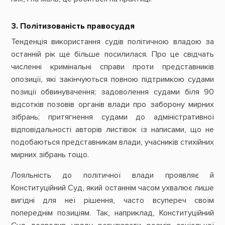
3. Політизованість правосуддя
Тенденція використання судів політичною владою за
останній рік ще більше посилилася. Про це свідчать
численні кримінальні справи проти представників
опозиції, які закінчуються повною підтримкою судами
позиції обвинувачення; задоволення судами біля 90
відсотків позовів органів влади про заборону мирних
зібрань; притягнення судами до адміністративної
відповідальності авторів листівок із написами, що не
подобаються представникам влади, учасників стихійних
мирних зібрань тощо.
Лояльність до політичної влади проявляє й
Конституційний Суд, який останнім часом ухвалює лише
вигідні для неї рішення, часто всупереч своїм
попереднім позиціям. Так, наприклад, Конституційний