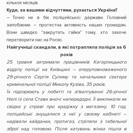
кількох місяців.
Куди, за вашими відчуттями, рухається Україна?
– Точно не в бік поліцейської держави. Головний
запобіжник – протестна активність наших громадян.
Вони швидко "закрутять гайки" тому, хто захоче
перетворити нас на Росію.
Найгучніші скандали, в які потрапляла поліція за 6
років
25 травня затримали працівників Кагарлицького
відділу поліції на Київщині – оперуповноваженого
29-річного Сергія Сулиму та начальника сектора
кримінальної поліції Миколу Кузіва, 35 років.
Їх підозрюють у побитті та зґвалтуванні 26-річної
Нелі із села Стави вночі напередодні. Її викликали як
свідка у справі про крадіжку з магазину. 10 год.
поліцейські знущалися з неї у своєму кабінеті –
надівали кайданки, протигаз, стріляли з табельної
зброї над головою. Після катувань жінка пішла в