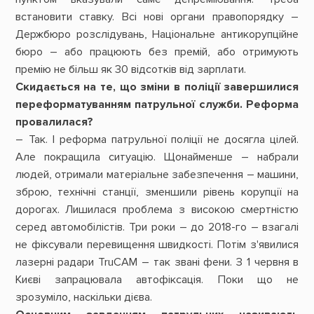
встановити ставку. Всі нові органи правопорядку –
Держ­бюро розслідувань, Національне антикорупційне
бюро – або працюють без премій, або отримують
премію не більш як 30 відсотків від зарплати.
Скидається на те, що зміни в поліції завершилися
переформатуванням патрульної служби. Реформа
провалилася?
– Так. І реформа патрульної поліції не досягла цілей.
Але покращила ситуацію. Щонайменше – набрали
людей, отримали матеріальне забезпечення – машини,
зброю, технічні станції, зменшили рівень корупції на
дорогах. Лишилася проблема з високою смертністю
серед автомобілістів. Три роки – до 2018-го – взагалі
не фіксували перевищення швидкості. Потім з'явилися
лазерні радари TruCAM – так звані фени. З 1 червня в
Києві запрацювала автофіксація. Поки що не
зрозуміло, наскільки дієва.