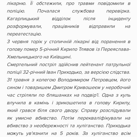
лікарню. Її обстежили, про травми повідомили в
поліцію. Почалася службова перевірка.
Кагарлицький відділок після інциденту
розформували, працівників відправили на
переатестацію.
3 червня торік у столичній лікарні від поранення в
голову помер 5-річний Кирило Тлявов із Переяслава-
Хмельницького на Київщині.
Смертельний постріл здійснив лейтенант патрульної
поліції 32-річний Іван Приходько, за версією слідства.
31 травня з колегою Володимиром Петровцем, його
сином і товаришем Дмитром Кривошеєм у неробочий
час стріляли по бляшанках на подвір'ї. Одна з куль
влучила в камінь і зрикошетила в голову Кирилу,
який грався біля свого двору. Справу розслідували
як умисне вбивство. Потім перекваліфікували на
вбивство з необережності та хуліганство. Приходька
можуть ув'язнити на 5 років. За хуліганство всім