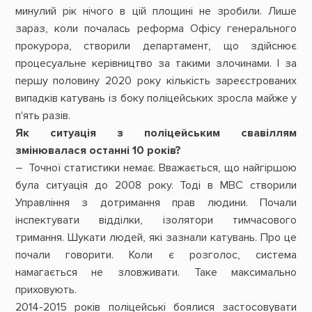
минулий рік нічого в цій площині не зробили. Лише
зараз, коли почалась реформа Офісу генерального
прокурора, створили департамент, що здійснює
процесуальне керівництво за такими злочинами. І за
першу половину 2020 року кількість зареєстрованих
випадків катувань із боку поліцейських зросла майже у
п'ять разів.
Як ситуація з поліцейським свавіллям
змінювалася останні 10 років?
– Точної статистики немає. ­Вважається, що найгіршою
була ситуація до 2008 ро­ку. Тоді в МВС створили
Управління з дотримання прав людини. Почали
інспектувати відділки, ізолятори тимчасового
тримання. Шукати людей, які зазнали катувань. Про це
почали говорити. Коли є розголос, система
намагається не зло­вживати. Таке максимально
приховують.
2014-2015 років поліцейські боялися застосовувати