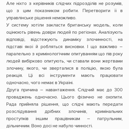
Але ніхто з керівників слідчих підрозділів не розумів,
що з цим показником робити. Перетворити її в
управлінське рішення неможливо.
У систему хотіли закласти британську модель, коли
оцінюють рівень довіри людей по регіонах. Аналізують
відповіді, відстежують динаміку злочинності, на
підставі якої й робляться висновки. І що важливо –
паралельно з кримінологічним опитуванням що пів року
людей вибірково опитують, чи ставали вони жертвами
злочину, якого, чи зверталися в поліцію, якою була
реакція. Ці всі інструменти мають працювати
одночасно, чого немає в Україні.
Друга причина – навантаження. Слідчий має до 300
проваджень одночасно. Цього фізично не охопити.
Рада прийняла рішення, що слідчі мають передати
розслідування дрібних злочинів, кримінальних
проступків іншим працівникам – патрульним,
дільничним. Воно досі не набуло чинності.