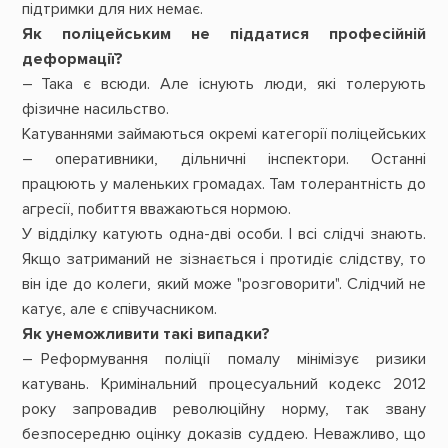
підтримки для них немає.
Як поліцейським не піддатися професійній
деформації?
– Така є всюди. Але існують люди, які толерують
фізичне насильство.
Катуваннями займаються окремі категорії поліцейських
– оперативники, дільничні інспектори. Останні
працюють у маленьких громадах. Там толерантність до
агресії, побиття вважаються нормою.
У відділку катують одна-дві особи. І всі слідчі знають.
Якщо затриманий не зізнається і протидіє слідству, то
він іде до колеги, який може "розговорити". Слідчий не
катує, але є співучасником.
Як унеможливити такі випадки?
– Реформування поліції помалу мінімізує ризики
катувань. Кримінальний процесуальний кодекс 2012
року запровадив революційну норму, так звану
безпосередню оцінку доказів суддею. Неважливо, що