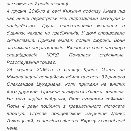
загрожує до 7 років в'язниці.
4 грудня 2016-го в селі Княжичі поблизу Києва під
час нічної перестрілки між підрозділами загинули 5
поліцейських. Група оперативників ховалася в
будинку, чекала на грабіжників. У домі спрацювала
сигналізація. Приїхав екіпаж поліції охорони. Вони
затримали оперативників. Визволяти своїх нагрянув
спецпідрозділ КОРД. Почалася стрілянина.
Розслідування триває.
24 серпня 2016-го в селищі Криве Озеро на
Миколаївщині поліцейські вбили таксиста 32-річного
Олександра Цукермана, коли приїхали на виклик
його дружини. Просила вгамувати п'яного чоловіка.
На того наділи кайданки, били гумовими кийками.
Потім 4 рази поцілили з травматичного пістолета
впритул. Стріляв поліцейський 28-річний Денис
Ляхвацький, за версією слідства. Вироку у справі досі
нема.