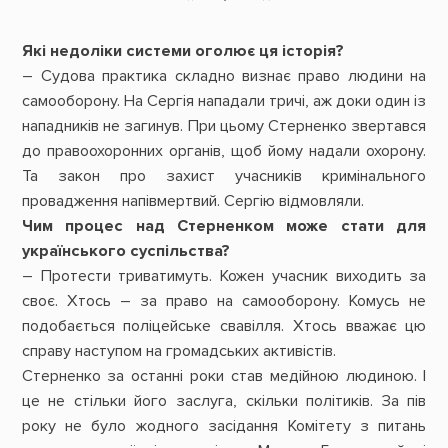
Які недоліки системи оголює ця історія?
– Судова практика складно визнає право людини на
самооборону. На Сергія нападали тричі, аж доки один із
нападників не загинув. При цьому Стерненко звертався
до правоохоронних органів, щоб йому надали охорону.
Та закон про захист учасників кримінального
провадження напівмертвий. Сергію відмовляли.
Чим процес над Стерненком може стати для
українського суспільства?
– Протести триватимуть. Кожен учасник виходить за
своє. Хтось – за право на самооборону. Комусь не
подобається поліцейське свавілля. Хтось вважає цю
справу наступом на громадських активістів.
Стерненко за останні роки став медійною людиною. І
це не стільки його заслуга, скільки політиків. За пів
року не було жодного засідання Комітету з питань