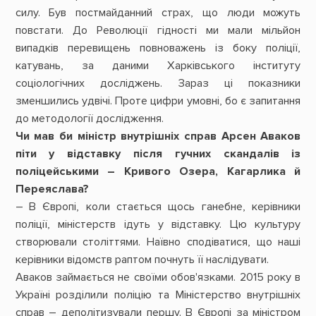
силу. Був постмайданний страх, що люди можуть
повстати. До Революції гідності ми мали мільйон
випадків перевищень повноважень із боку поліції,
катувань, за даними Харківського інституту
соціологічних досліджень. Зараз ці показники
зменшились удвічі. Проте цифри умовні, бо є запитання
до методології дослідження.
Чи мав би міністр внутрішніх справ Арсен Аваков
піти у відставку після гучних скандалів із
поліцейськими – Кривого Озера, Кагарлика й
Переяслава?
– В Європі, коли стається щось ганебне, керівники
поліції, міністерств ідуть у відставку. Цю культуру
створювали століттями. Наївно сподіватися, що наші
керівники відомств раптом почнуть її наслідувати.
Аваков займається не своїми обов'язками. 2015 року в
Україні розділили поліцію та Міністерство внутрішніх
справ – деполітизували першу. В Європі за міністром