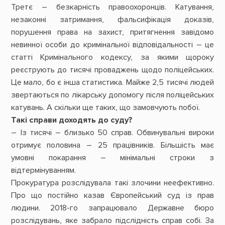
Третє – безкарність правоохоронців. Катування,
незаконні затримання, фальсифікація доказів,
порушення права на захист, притягнення завідомо
невинної особи до кримінальної відповідальності – це
статті Кримінального кодексу, за якими щороку
реєструють до тисячі проваджень щодо поліцейських.
Це мало, бо є інша статистика. Майже 2,5 тисячі людей
звертаються по лікарську допомогу після поліцейських
катувань. А скільки ще таких, що замовчують побої.
Такі справи доходять до суду?
– Із тисячі – близько 50 справ. Обвинувальні вироки
отримує половина – 25 працівників. Більшість має
умовні покарання – мінімальні строки з
відтермінуванням.
Прокуратура розслідувала такі злочини неефективно.
Про що постійно казав Європейський суд із прав
людини. 2018-го запрацювало Державне бюро
розслідувань, яке забрало підслідність справ собі. За