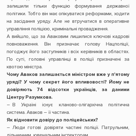
залишили тільки функцію формування державної
політики. Тобто він має опікуватися реформами, ходити
на засідання уряду. Але не втручатися в оперативне
управління поліцією, кримінальні провадження.
А вийшло, що за Аваковим лишилися ключові кадрові
повноваження. Він призначає голову Нацполіції,
погоджує його заступників і всіх керівників в областях.
По суті, головні управлінці в поліції призначені за
квотою міністра.
Чому Аваков залишається міністром вже у п'ятому
уряді? У чому секрет його впливовості? Йому не
довіряють 74 відсотки українців, за даними
Центру Разумкова.
– В Україні існує кланово-олігархічна політична
система. Аваков – її частина.
Як відновити довіру до поліцейських?
– Люди готові довіряти частині поліції. Патрульним,
дільничним, ювенальним інспекторам.