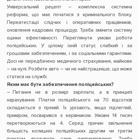
Універсальний рецепт – комплексна системна
реформа, що має початися з кримінального блоку.
Переатестації слідчих і оперативних працівників,
оновлення кадрових процедур. Треба змінити систему
оцінки ефективності. Переглянути умови роботи
поліцейських. У цілому їхній статус слабкий і за
грошовим забезпеченням, і за соціальними гарантіями.
Досі не передбачено медичного страхування, майнове
– на нулі. Розбити авто – чи не найстрашніше, що може
статися на службі.
Яким має бути забезпечення поліцейських?
– Питання не в розмірі зарплати, а в принципі
нарахування. Платня поліцейського на 70 відсотків
складається з премій. Їх урізають, якщо підлеглий,
приміром, посварився з керівником. Умовні 14 тисяч
перетворюються на 4. Серед причин звільнення
більшість колишніх поліцейських другим чи третім
пунктом вказували саме депреміювання. Треба