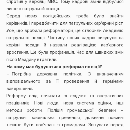
спротив у верхівці МВС. Тому кадрові зміни відбулися
лише в патрульній поліції.
Серед нових поліцейських треба було знайти
керівників. І передбачити для патрульних кар'єрний ріст.
Усе, що зробили реформатори, це створили Академію
патрульної поліції. Частину нових кадрів висунули на
керівні посади й назвали реалізацією кар'єрного
зростання. Це була профанація. Час для швидких змін
після Майдану втратили.
На чому має будуватися реформа поліції?
– Потрібна державна політика. З визначенням
відповідального за її проведення й термінами
завершення.
Реформу слід починати зі слідчих та оперативних
працівників. Нові люди, нова система оцінки, інші
методи роботи. Поліція громадської безпеки –
патрульні, ювенальна превенція, дільничні повинні
тісніше бути пов'язані з громадами. Звітувати перед