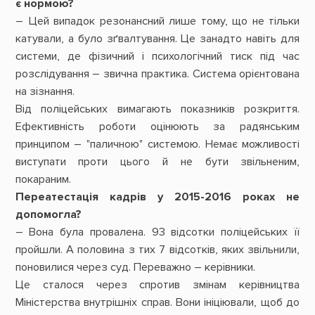
є нормою?
– Цей випадок резонансний лише тому, що не тільки
катували, а було зґвалтування. Це занадто навіть для
системи, де фізичний і психологічний тиск під час
розслідування – звична практика. Система орієнтована
на зізнання.
Від поліцейських вимагають показників розкриття.
Ефективність роботи оцінюють за радянським
принципом – "паличною" системою. Немає можливості
виступати проти цього й не бути звільненим,
покараним.
Переатестація кадрів у 2015-2016 роках не
допомогла?
– Вона була провалена. 93 відсотки поліцейських її
пройшли. А половина з тих 7 відсот­ків, яких звільнили,
поновилися через суд. Переважно – керівники.
Це сталося через спротив змінам керівництва
Міністерства внутрішніх справ. Вони ініціювали, щоб до