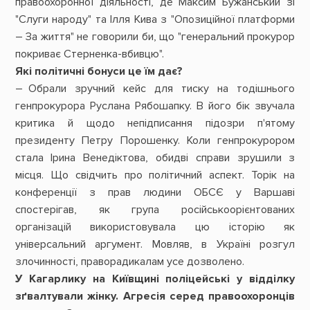
правоохоронної діяльності, де Максим Бужанський зі
"Слуги народу" та Ілля Кива з "Опозиційної платформи
– За життя" не говорили би, що "генеральний прокурор
покриває Стерненка-вбивцю".
Які політичні бонуси це їм дає?
– Обрали зручний кейс для тиску на тодішнього
генпрокурора Руслана Рябошапку. В його бік звучала
критика й щодо непідписання підозри п'ятому
президенту Петру Порошенку. Коли генпрокурором
стала Ірина Венедіктова, обидві справи зрушили з
місця. Що свідчить про політичний аспект. Торік на
конференції з прав людини ОБСЄ у Варшаві
спостерігав, як група російськоорієнтованих
організацій використовувала цю історію як
універсальний аргумент. Мовляв, в Україні розгул
злочинності, праворадикалам усе дозволено.
У Кагарлику на Київщині поліцейські у відділку
зґвалтували жінку. Агресія серед правоохоронців