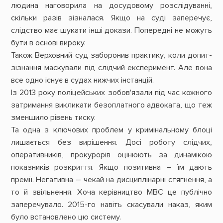
людина наговорила на досудовому розслідуванні,
скільки разів зізналася. Якщо на суді заперечує,
слідство має шукати інші докази. Попередні не можуть
бути в основі вироку.
Також Верховний суд заборонив практику, коли допит-
зізнання маскували під слідчий експеримент. Але вона
все одно існує в судах нижчих інстанцій.
Із 2013 року поліцейських зобов'язали під час кожного
затримання викликати безоплатного адвоката, що теж
зменшило рівень тиску.
Та одна з ключових проблем у кримінальному блоці
лишається без вирішення. Досі роботу слідчих,
оперативників, прокурорів оцінюють за динамікою
показників розкриття. Якщо позитивна – їм дають
премії. Негативна – чекай на дисциплінарні стягнення, а
то й звільнення. Хоча керівництво МВС це публічно
заперечувало. 2015-го навіть скасували наказ, яким
було встановлено цю систему.