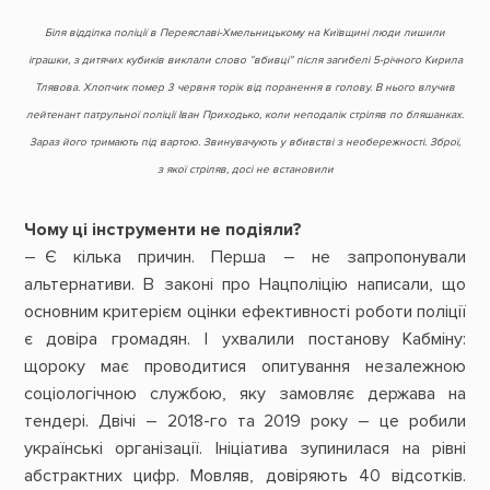
Біля відділка поліції в Переяславі-Хмельницькому на Київщині люди лишили
іграшки, з дитячих кубиків виклали слово ”вбивці” після загибелі 5-річного Кирила
Тлявова. Хлопчик помер 3 червня торік від поранення в голову. В нього влучив
лейтенант патрульної поліції Іван Приходько, коли неподалік стріляв по бляшанках.
Зараз його тримають під вартою. Звинувачують у вбивстві з необережності. Зброї,
з якої стріляв, досі не встановили
Чому ці інструменти не подіяли?
– Є кілька причин. Перша – не запропонували
альтернативи. В законі про Нац­поліцію написали, що
основним критерієм оцінки ефективності роботи поліції
є довіра громадян. І ухвалили постанову Кабміну:
щороку має проводитися опитування незалежною
соціологічною службою, яку замовляє держава на
тендері. Двічі – ­2018-го та 2019 року – це робили
українські організації. Ініціатива зупинилася на рівні
абстрактних цифр. Мовляв, довіряють 40 відсотків.