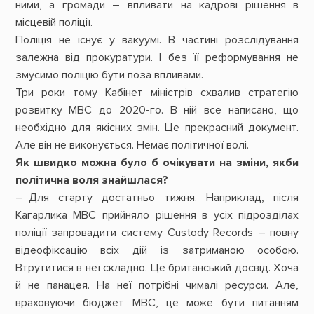
ними, а громади – впливати на кадрові рішення в
місцевій поліції.
Поліція не існує у вакуумі. В частині розслідування
залежна від прокуратури. І без її реформування не
змусимо поліцію бути поза впливами.
Три роки тому Кабінет міністрів схвалив стратегію
розвитку МВС до 2020-го. В ній все написано, що
необхідно для якісних змін. Це прекрасний документ.
Але він не виконується. Немає політичної волі.
Як швидко можна було б очікувати на зміни, якби
політична воля знайшлася?
– Для старту достатньо тижня. Наприклад, після
Кагарлика МВС прийняло рішення в усіх підрозділах
поліції запровадити систему Custody Records – повну
відеофіксацію всіх дій із затриманою особою.
Втрутитися в неї складно. Це британський досвід. Хоча
й не панацея. На неї потрібні чималі ресурси. Але,
враховуючи бюджет МВС, це може бути питанням