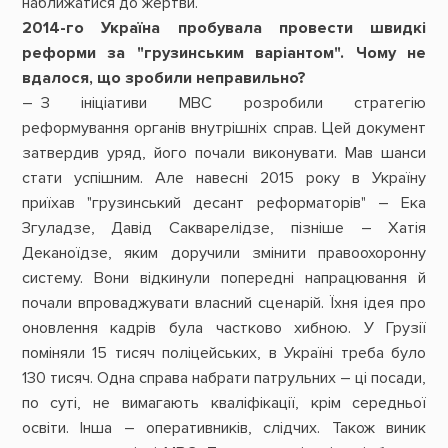
наближатися до жертви.
2014-го Україна пробувала провести швидкі
реформи за "грузинським варіантом". Чому не
вдалося, що зробили неправильно?
– З ініціативи МВС розробили стратегію
реформування органів внутрішніх справ. Цей документ
затвердив уряд, його почали виконувати. Мав шанси
стати успішним. Але навесні 2015 року в Україну
приїхав "грузинський десант реформаторів" – Ека
Згуладзе, Давід Сакварелідзе, пізніше – Хатія
Деканоїдзе, яким доручили змінити правоохоронну
систему. Вони відкинули попередні напрацювання й
почали впроваджувати власний сценарій. Їхня ідея про
оновлення кадрів була частково хибною. У Грузії
поміняли 15 тисяч поліцейських, в Україні треба було
130 тисяч. Одна справа набрати патрульних – ці посади,
по суті, не вимагають кваліфікації, крім середньої
освіти. Інша – оперативників, слідчих. Також виник