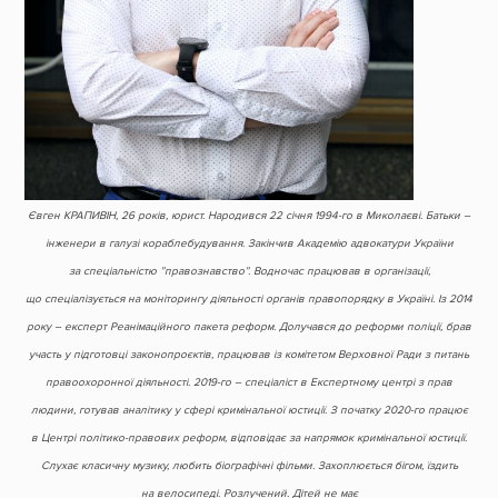
Євген КРАПИВІН, 26 років, юрист. Народився 22 січня 1994-го в Миколаєві. Батьки –
інженери в галузі кораблебудування. Закінчив Академію адвокатури України
за спеціальністю ”правознавство”. Водночас працював в організації,
що спеціалізується на моніторингу діяльності органів правопорядку в Україні. Із 2014
року – експерт Реанімаційного пакета реформ. Долучався до реформи поліції, брав
участь у підготовці законопроєктів, працював із комітетом Верховної Ради з питань
правоохоронної діяльності. 2019-го – спеціаліст в Експертному центрі з прав
людини, готував аналітику у сфері кримінальної юстиції. З початку 2020-го працює
в Центрі політико-правових реформ, відповідає за напрямок кримінальної юстиції.
Слухає класичну музику, любить біографічні фільми. Захоплюється бігом, їздить
на велосипеді. Розлучений. Дітей не має