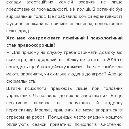
складу атестаційних комісій входили не лише
представники громадськості, а й поліції. В останніх був
вирішальний голос. Це позбавило комісії ефективності.
Суди не зважали на причини звільнення, поновлювали
всіх підряд.
Хто має контролювати психічний і психологічний
стан правоохоронців?
– Для прийому на службу треба отримати довідку від
психіатра, що здоровий, на обліку не стоїть. Із 2016-го
проходять ще й поліцейську комісію. Під час співбесіди
мають визначати, чи схильна людина до агресії. Але це
формальність.
Штатні психологи працюють лише при головних
управліннях. Як правило, до них не звертаються. Бо це
негативно впливає на репутацію й кадрову
перспективу. Мовляв, працівник не може впоратися зі
стресом на роботі. Поліцейські часто власним коштом
оплачують сеанси приватних психологів. Системної