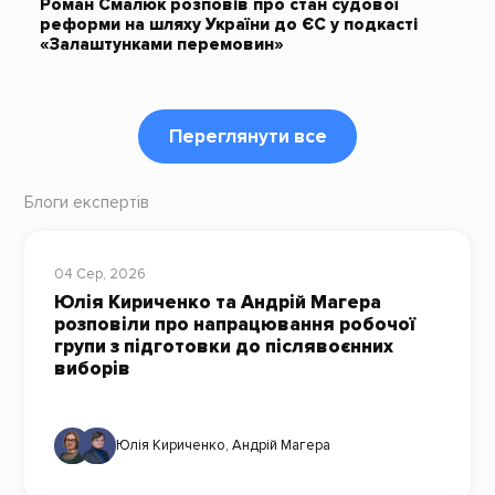
Роман Смалюк розповів про стан судової
реформи на шляху України до ЄС у подкасті
«Залаштунками перемовин»
Переглянути все
Блоги експертів
04 Сер, 2026
Юлія Кириченко та Андрій Магера
розповіли про напрацювання робочої
групи з підготовки до післявоєнних
виборів
Юлія Кириченко
,
Андрій Магера