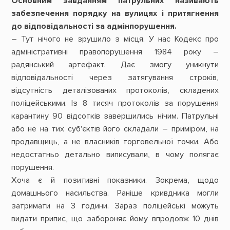
Основним завданням патрульних називають
забезпечення порядку на вулицях і притягнення
до відповідальності за адмінпорушення.
– Тут нічого не зрушило з місця. У нас Кодекс про
адміністративні правопорушення 1984 року –
радянський артефакт. Дає змогу уникнути
відповідальності через затягування строків,
відсутність деталізованих протоколів, складених
поліцейськими. Із 8 тисяч протоколів за порушення
карантину 90 відсотків завершились нічим. Патрульні
або не на тих суб'єктів його складали – приміром, на
продавщиць, а не власників торговельної точки. Або
недостатньо детально виписували, в чому полягає
порушення.
Хоча є й позитивні показники. Зокрема, щодо
домашнього насильства. Раніше кривдника могли
затримати на 3 години. Зараз поліцейські можуть
видати припис, що забороняє йому впродовж 10 днів