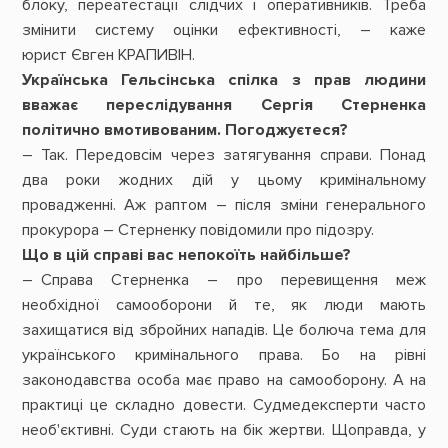
блоку, переатестації слідчих і оперативників. Треба
змінити систему оцінки ефективності, – каже
юрист Євген КРАПИВІН.
Українська Гельсінська спілка з прав людини
вважає переслідування Сергія Стерненка
політично вмотивованим. Погоджуєтеся?
– Так. Передовсім через затягування справи. Понад
два роки жодних дій у цьому кримінальному
провадженні. Аж раптом – після зміни генерального
прокурора – Стерненку повідомили про підозру.
Що в цій справі вас непокоїть найбільше?
– Справа Стерненка – про перевищення меж
необхідної самооборони й те, як люди мають
захищатися від збройних нападів. Це болюча тема для
українського кримінального права. Бо на рівні
законодавства особа має право на самооборону. А на
практиці це складно довести. Судмедексперти часто
необ'єктивні. Суди стають на бік жертви. Щоправда, у