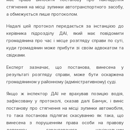
стягнення на місці зупинки автотранспортного засобу,
а обмежується лише протоколом.
Надалі цей протокол передається за інстанцією до
керівника підрозділу ДАІ, який має повідомити
громадянина про час і місце розгляду справи по суті,
куди громадянин може прибути зі своїм адвокатом та
свідками.
Експерт зазначає, що постанова, винесена у
результаті розгляду справи, може бути оскаржена
громадянином у районному (адміністративному) суді.
Якщо ж інспектор ДАІ не врахував позицію водія,
зафіксовану у протоколі, сказав далі Банчук, і виніс
постанову про стягнення на місці зупинки автомобіля,
то така постанова підлягає скасуванню як така, що
винесена з порушенням права особи на правову
допомогу, гарантованого національним