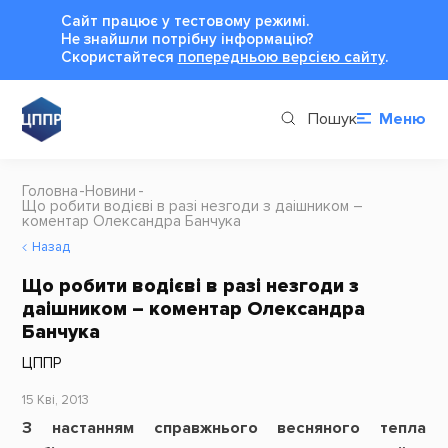
Сайт працює у тестовому режимі.
Не знайшли потрібну інформацію?
Cкористайтеся
попередньою версією сайту
.
Пошук
Меню
Головна
Новини
Що робити водієві в разі незгоди з даішником –
коментар Олександра Банчука
Назад
Що робити водієві в разі незгоди з
даішником – коментар Олександра
Банчука
ЦППР
15 Кві, 2013
З настанням справжнього весняного тепла