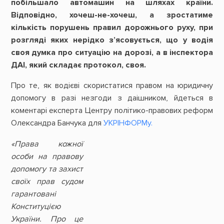
побільшало автомашин на шляхах країни.
Відповідно, хочеш-не-хочеш, а зростатиме
кількість порушень правил дорожнього руху, при
розгляді яких нерідко з’ясовується, що у водія
своя думка про ситуацію на дорозі, а в інспектора
ДАІ, який складає протокол, своя.
Про те, як водієві скористатися правом на юридичну
допомогу в разі незгоди з даішником, йдеться в
коментарі експерта Центру політико-правових реформ
Олександра Банчука для
УКРІНФОРМу.
«Права кожної
особи на правову
допомогу та захист
своїх прав судом
гарантовані
Конституцією
України. Про це