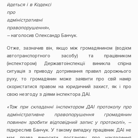
йдеться і в Кодексі
про
адміністративні
правопорушення»,
–
наголосив Олександр Банчук.
Отже, зазначив він, якщо між громадянином (водієм
автотранспортного засобу) та працівником
(інспектором) Державтоінспекції виникла спірна
ситуація з приводу дотримання правил дорожнього
руху, то громадянин може заявити про свій намір
скористатися правом на юридичний захист, як і про
свою незгоду з діями інспектора ДАІ.
«Тож при складанні інспектором ДАІ протоколу про
адміністративне правопорушення громадянин
повинен зробити відповідний запис у протоколі», –
підкреслив Банчук. У такому випадку працівник ДАІ не
має права виносити постанову про накладення