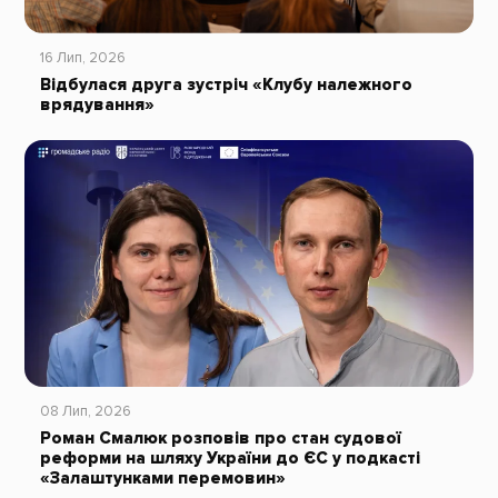
16 Лип, 2026
Відбулася друга зустріч «Клубу належного
врядування»
08 Лип, 2026
Роман Смалюк розповів про стан судової
реформи на шляху України до ЄС у подкасті
«Залаштунками перемовин»