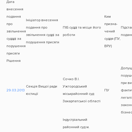
Дата
внесення
подання
Ким
Ініціатор внесення
про
призна-
подання про
ПІБ судді та місце його
Підст
звільнення
чений
звільнення судді за
роботи
поданн
суддді за
суддя (ПУ,
порушення присяги
порушення
ВРУ)
присяги
Рішення
Допущ
поруш
Сочко В.І.
при ви
Секція Вищої ради
Ужгородський
29.03.
2013
ПУ
факти
юстиції
міськрайонний суд
легал
Закарпатської області
закон
бізнес
Індустріальний
районний суд м.