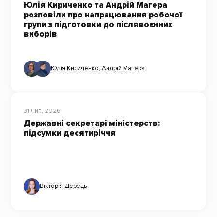
Юлія Кириченко та Андрій Магера
розповіли про напрацювання робочої
групи з підготовки до післявоєнних
виборів
Юлія Кириченко
,
Андрій Магера
31 Лип, 2026
Державні секретарі міністерств:
підсумки десятиріччя
Вікторія Дерець