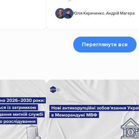
Юлія Кириченко
,
Андрій Магера
Переглянути все