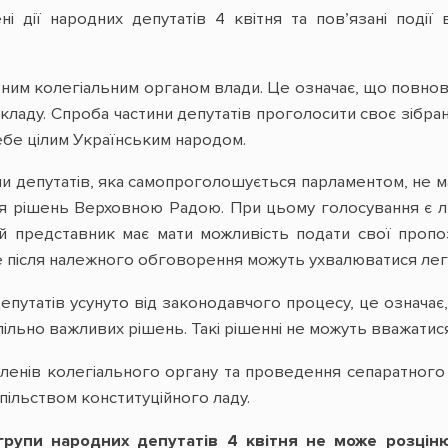
і дії народних депутатів 4 квітня та пов’язані події
ним колегіальним органом влади. Це означає, що повнов
 складу. Спроба частини депутатів проголосити своє зібр
ебе цілим Українським народом.
и депутатів, яка самопроголошується парламентом, не ма
я рішень Верховною Радою. При цьому голосування є ли
 представник має мати можливість подати свої пропози
ше після належного обговорення можуть ухвалюватися легі
путатів усунуто від законодавчого процесу, це означає,
спільно важливих рішень. Такі рішенні не можуть вважатис
ленів колегіального органу та проведення сепаратного
пільством конституційного ладу.
групи народних депутатів 4 квітня не може розцін