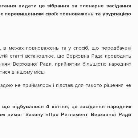
агання видати це зібрання за пленарне засідання
ди є перевищенням своїх повноважень та узурпацією
і, в межах повноважень та у спосіб, що передбачені
угій статті встановлює, що Верховна Рада проводить
шенням Верховної Ради, прийнятим більшістю народних
тися в іншому місці.
адою не приймалось і підстав для такого рішення не
, що відбувалося 4 квітня, це засідання народних
ям вимог Закону «Про Регламент Верховної Ради