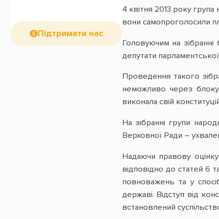
4 квітня 2013 року група
вони самопроголосили пл
Підтримати нас
Головуючим на зібранні 
депутати парламентської 
Проведення такого зібра
неможливо через блокув
виконала свій конституц
На зібранні групи народ
Верховної Ради – ухвален
Надаючи правову оцінку
відповідно до статей 6 т
повноважень та у спосі
державі. Відступ від кон
встановлений суспільств