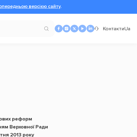
опередньою версією сайту
.
Контакти
Ua
вових реформ
ям Верховної Ради
ітня 2013 року