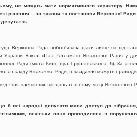
ньому, не можуть мати нормативного характеру. Нам
лені рішення – за закони та постанови Верховної Ра
 депутатів.
уції Верховна Рада зобов’язана діяти лише на підстав
и України. Закон «Про Регламент Верховної Ради» у др
ховної Ради (місто Київ, вул. Грушевського, 5). За рі
йного складу Верховної Ради, її засідання можуть проводи
едення пленарних засідань в іншому місці Верховною Р
що б всі народні депутати мали доступ до зібрання
легітимним, оскільки воно проводилося з порушенн