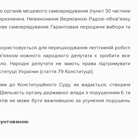
 органів місцевого самоврядування (пункт 30 частини
 не призначені. Невиконання Верховною Радою обов’язку
еве самоврядування. Гарантовані періодичні вибори та
икористовується для перешкоджання легітимній роботі
в’язком кожного народного депутата є зробити все
сло. Народні депутати не мають права підтримувати
туції України» (стаття 79 Конституції).
ям до Конституційного Суду, як видається, створені
. Діяльність органу державної влади з порушенням 6 та
утатів не може бути важливішою за усунення порушень
ґрунтованою
.