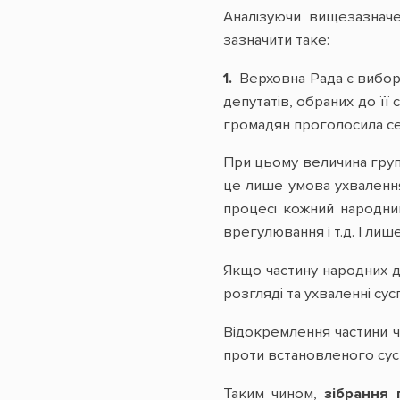
Аналізуючи вищезазначен
зазначити таке:
1.
Верховна Рада є вибор
депутатів, обраних до її
громадян проголосила с
При цьому величина груп
це лише умова ухваленн
процесі кожний народний
врегулювання і т.д. І ли
Якщо частину народних де
розгляді та ухваленні су
Відокремлення частини ч
проти встановленого сус
Таким чином,
зібрання 