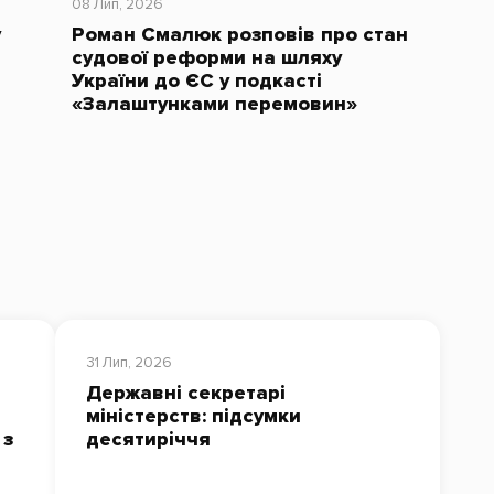
08 Лип, 2026
у
Роман Смалюк розповів про стан
судової реформи на шляху
України до ЄС у подкасті
«Залаштунками перемовин»
31 Лип, 2026
Державні секретарі
міністерств: підсумки
 з
десятиріччя