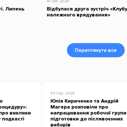
16 Лип, 2026
ті. Липень
Відбулася друга зустріч «Клуб
належного врядування»
Переглянути все
04 Сер, 2026
о
Юлія Кириченко та Андрій
роцедуру»:
Магера розповіли про
про виклики
напрацювання робочої групи
у подкасті
підготовки до післявоєнних
виборів