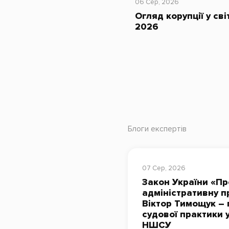
06 Сер, 2026
Огляд корупції у сві
2026
Блоги експертів
07 Сер, 2026
Закон України «Пр
адміністративну п
Віктор Тимощук – 
судової практики 
НШСУ