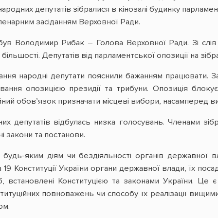
 народних депутатів зібралися в кінозалі будинку парламен
енарним засіданням Верховної Ради.
був Володимир Рибак – Голова Верховної Ради. Зі слів
більшості. Депутатів від парламентської опозиції на зіб
ння народні депутати пояснили бажанням працювати. За 
ання опозицією президії та трибуни. Опозиція блоку
ійний обов’язок призначати місцеві вибори, насампере
них депутатів відбулась низка голосувань. Членами зі
і закони та постанови.
 будь-яким діям чи бездіяльності органів державної в
а 19 Конституції України органи державної влади, їх поса
б, встановлені Конституцією та законами України. Це
ституційних повноважень чи способу їх реалізації вищим
ом.