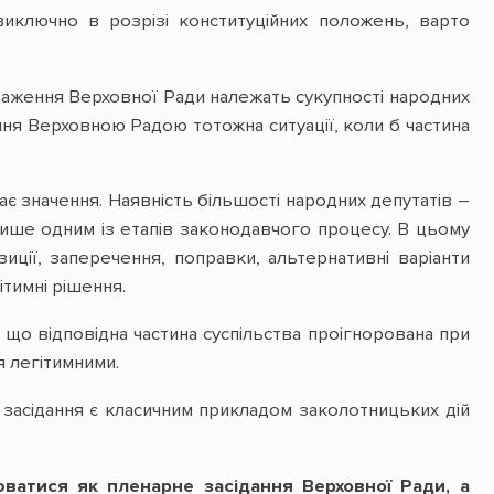
 виключно в розрізі конституційних положень, варто
аження Верховної Ради належать сукупності народних
ання Верховною Радою тотожна ситуації, коли б частина
є значення. Наявність більшості народних депутатів –
ше одним із етапів законодавчого процесу. В цьому
ції, заперечення, поправки, альтернативні варіанти
тимні рішення.
 що відповідна частина суспільства проігнорована при
я легітимними.
 засідання є класичним прикладом заколотницьких дій
юватися як пленарне засідання Верховної Ради, а