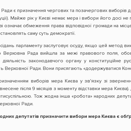
Ради є призначення чергових та позачергових виборів до
уції). Майже рік у Києві немає мера і вибори його досі
ві означає обмеження права відповідної громади на місц
становлять саму суть демократії.
сідань парламенту заслуговує осуду, якщо цей метод в
о Верховна Рада вийшла за межі правового поля, обо
діяльність законодавчого органу у конституційне ру
ть Верховної Ради. Вони присягають «додержуватися Консти
ризначенням виборів мера Києва у зв’язку зі зверненн
несене після 9 місяців з моменту відставки мера Києва)
 антисуспільною. Тож жодна інша «робота» народних деп
Верховної Ради.
одних депутатів призначити вибори мера Києва є об