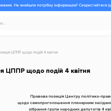
режимі.
Не знайшли потрібну інформацію?
Cкористайтеся
п
озиція ЦППР щодо подій 4 квітня
я ЦППР щодо подій 4 квітня
Правова позиція Центру політико-пра
щодо
самопроголошення пленарним засіданн
зібрання групи народних депутатів 4 кв