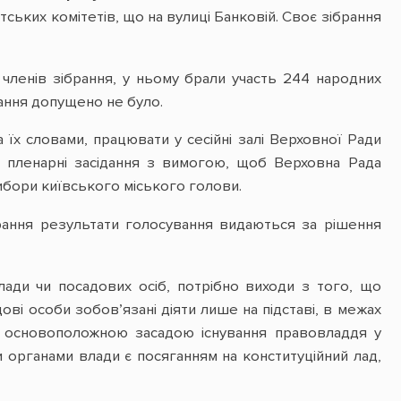
тських комітетів, що на вулиці Банковій. Своє зібрання
 членів зібрання, у ньому брали участь 244 народних
рання допущено не було.
їх словами, працювати у сесійні залі Верховної Ради
є пленарні засідання з вимогою, щоб Верховна Рада
д вибори київського міського голови.
брання результати голосування видаються за рішення
лади чи посадових осіб, потрібно виходи з того, що
дові особи зобов’язані діяти лише на підставі, в межах
 є основоположною засадою існування правовладдя у
и органами влади є посяганням на конституційний лад,