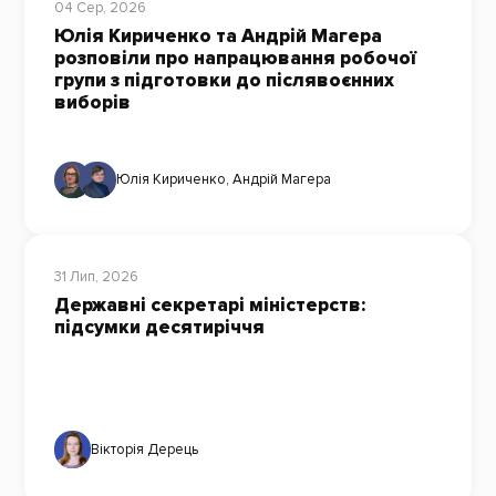
04 Сер, 2026
Юлія Кириченко та Андрій Магера
розповіли про напрацювання робочої
групи з підготовки до післявоєнних
виборів
Юлія Кириченко
,
Андрій Магера
31 Лип, 2026
Державні секретарі міністерств:
підсумки десятиріччя
Вікторія Дерець