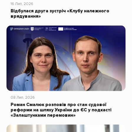
16 Лип, 2026
Відбулася друга зустріч «Клубу належного
врядування»
08 Лип, 2026
Роман Смалюк розповів про стан судової
реформи на шляху України до ЄС у подкасті
«Залаштунками перемовин»