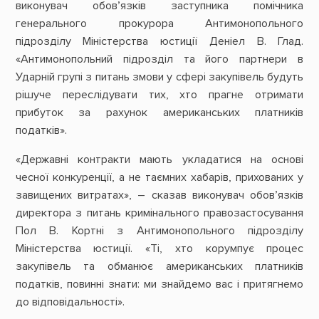
виконувач обов’язків заступника помічника
генерального прокурора Антимонопольного
підрозділу Міністерства юстиції Деніел В. Глад.
«Антимонопольний підрозділ та його партнери в
Ударній групі з питань змови у сфері закупівель будуть
рішуче переслідувати тих, хто прагне отримати
прибуток за рахунок американських платників
податків».
«Державні контракти мають укладатися на основі
чесної конкуренції, а не таємних хабарів, прихованих у
завищених витратах», – сказав виконувач обов’язків
директора з питань кримінального правозастосування
Пол В. Кортні з Антимонопольного підрозділу
Міністерства юстиції. «Ті, хто корумпує процес
закупівель та обманює американських платників
податків, повинні знати: ми знайдемо вас і притягнемо
до відповідальності».