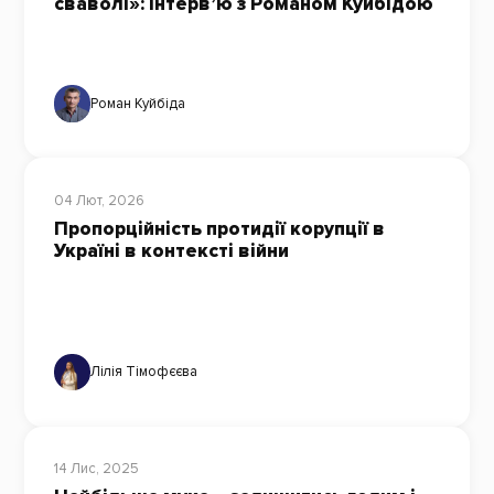
сваволі»: інтерв’ю з Романом Куйбідою
Роман Куйбіда
04 Лют, 2026
Пропорційність протидії корупції в
Україні в контексті війни
Лілія Тімофєєва
14 Лис, 2025