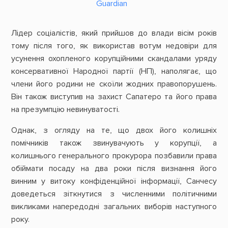
Guardian
Лідер соціалістів, який прийшов до влади вісім років
тому після того, як використав вотум недовіри для
усунення охопленого корупційними скандалами уряду
консервативної Народної партії (НП), наполягає, що
члени його родини не скоїли жодних правопорушень.
Він також виступив на захист Сапатеро та його права
на презумпцію невинуватості.
Однак, з огляду на те, що двох його колишніх
помічників також звинувачують у корупції, а
колишнього генерального прокурора позбавили права
обіймати посаду на два роки після визнання його
винним у витоку конфіденційної інформації, Санчесу
доведеться зіткнутися з численними політичними
викликами напередодні загальних виборів наступного
року.