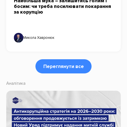
Найбільша мука – залишитись голим і
босим: чи треба посилювати покарання
за корупцію
Микола Хавронюк
Переглянути все
Аналітика