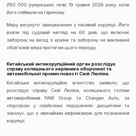
(150 000 румунських леїв) 19 травня 2026 року, коли
його спіймали на гарячому.
Меру висунуто звинувачення у пасивній корупції. Його
взяли під судовий нагляд на 60 днів, що включає
заборону на виїзд з країни та заборону на виконання
обов’язків мера протягом цього періоду.
Китайський антикорупційний орган розслідує
справу колишнього керівника оборонної та
автомобільної промисловості Сюй Люпіна.
Китайське антикорупційне агентство заявило, що
розслідує справу Сюй Люпіна, колишнього голови
автовиробників FAW Group та Changan Auto, за
«підозрою у серйозних порушеннях дисципліни та
закону», що є звичайним евфемізмом для позначення
корупції.