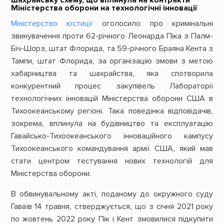
шахрайську схему, що вплинула на контракти
Міністерства оборони на технологічні інновації
Міністерство юстиції
оголосило про кримінальні
звинувачення проти 62-річного Леонарда Піка з Палм-
Біч-Шорз, штат Флорида, та 59-річного Браяна Кента з
Тампи, штат Флорида, за організацію змови з метою
хабарництва та шахрайства, яка спотворила
конкурентний процес закупівель Лабораторії
технологічних інновацій Міністерства оборони США в
Тихоокеанському регіоні. Така поведінка відповідачів,
зокрема, вплинула на будівництво та експлуатацію
Гавайсько-Тихоокеанського інноваційного кампусу
Тихоокеанського командування армії США, який мав
стати центром тестування нових технологій для
Міністерства оборони.
В обвинувальному акті, поданому до окружного суду
Гаваїв 14 травня, стверджується, що з січня 2021 року
по жовтень 2022 року Пік і Кент змовилися підкупити