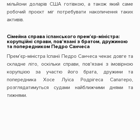
мільйони доларів США готівкою, а також який саме
робочий проєкт міг потребувати накопичення таких
активів.
Сімейна справа іспанського прем’єр-міністра:
корупційні справи, пов’язані з братом, дружиною
та попередником Педро Санчеса
Прем’єр-міністра Іспанії Педро Санчеса чекає довге та
складне літо, оскільки справи, пов’язані з імовірною
корупцією за участю його брата, дружини та
попередника Хосе Луїса Родрігеса Сапатеро,
розглядатимуться судами найближчими днями та
тижнями.