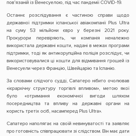
пов’язаній із Венесуелою, під час пандемії COVID-19.
Останнє розслідування є частиною справи щодо
державної підтримки іспанської авіакомпанії Plus Ultra
на суму 53 мільйони євро у березні 2021 року.
Прокурори перевіряють, чи компанія неналежно
використала державні кошти, надані в межах програми
підтримки, тоді як антикорупційна поліція розслідує, чи
використовувалися ці кошти для відмивання грошей із
Венесуели через Францію, Швейцарію та Іспанію.
За словами слідчого судді, Сапатеро нібито очолював
«ієрархічну структуру торгівлі впливом», метою якої
було «отримання економічної вигоди шляхом
посередництва та впливу на державні органи на
користь третіх осіб, насамперед Plus Ultra».
Сапатеро наполягає на своїй невинуватості та заявляє
про готовність співпрацювати зі слідством. Він має дати