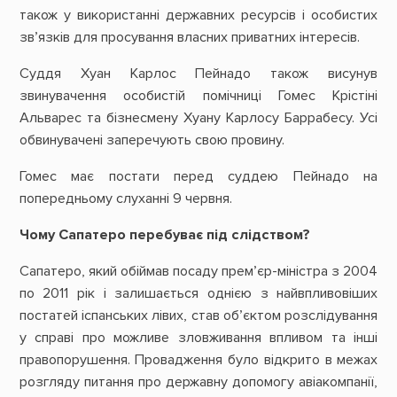
також у використанні державних ресурсів і особистих
зв’язків для просування власних приватних інтересів.
Суддя Хуан Карлос Пейнадо також висунув
звинувачення особистій помічниці Гомес Крістіні
Альварес та бізнесмену Хуану Карлосу Баррабесу. Усі
обвинувачені заперечують свою провину.
Гомес має постати перед суддею Пейнадо на
попередньому слуханні 9 червня.
Чому Сапатеро перебуває під слідством?
Сапатеро, який обіймав посаду прем’єр-міністра з 2004
по 2011 рік і залишається однією з найвпливовіших
постатей іспанських лівих, став об’єктом розслідування
у справі про можливе зловживання впливом та інші
правопорушення. Провадження було відкрито в межах
розгляду питання про державну допомогу авіакомпанії,