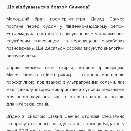
Що відбувається з братом Санчеса?
Молодший брат прем’єр-міністра Давид Санчес
постане перед судом у південно-західному регіоні
Естремадура в четвер за звинуваченням у зловживанні
службовим становищем та перевищенні службових
повноважень. Ще десятьом особам висунуто аналогічні
звинувачення.
Справа виникла після скарги, поданої організацією
Manos Limpias («Чисті руки») — самопроголошеною
профспілкою, пов’язаною з ультраправими колами, яка
має тривалу історію використання судових механізмів
для переслідування тих, кого вона вважає загрозою
для інтересів Іспанії.
Згідно зі скаргою, Давид Санчес отримав спеціально
створену для нього посаду в раді провінції Бадахос у
липні 2017 року, коли його брат уже був національним