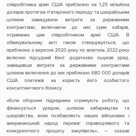
співробітника армії США приблизно на 1,25 мільйона
доларів протягом п’ятирічного періоду та шахрайським
шляхом завищували витрати за державними
контрактами, включаючи до них суми хабарів,
отриманих цим співробітником армії США. В
обвинувальному акті також стверджується, що
приблизно з вересня 2020 року по жовтень 2022 року
включно підсудний Кент додатково ошукав уряд,
завищивши витрати за державними контрактами
шляхом включення до них приблизно 680 000 доларів
США платежів на користь його особистого
консалтингового бізнесу.
«Коли оборонні підрядники отримують роботу, що
фінансується урядом, шляхом хабарництва та
шахрайства, вони позбавляють наших військових і
американський народ переваг справедливого та
конкурентного процесу закупівель», – сказав