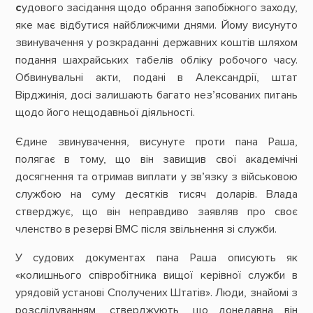
с
удового засідання щодо обрання запобіжного заходу,
яке має відбутися найближчими днями. Йому висунуто
звинувачення у розкраданні державних коштів шляхом
подання шахрайських табелів обліку робочого часу.
Обвинувальні акти, подані в Александрії, штат
Вірджинія, досі залишають багато нез’ясованих питань
щодо його нещодавньої діяльності.
Єдине звинувачення, висунуте проти пана Раша,
полягає в тому, що він завищив свої академічні
досягнення та отримав виплати у зв’язку з військовою
службою на суму десятків тисяч доларів. Влада
стверджує, що він неправдиво заявляв про своє
членство в резерві ВМС після звільнення зі служби.
У судових документах пана Раша описують як
«колишнього співробітника вищої керівної служби в
урядовій установі Сполучених Штатів». Люди, знайомі з
розслідуванням, стверджують, що донедавна він