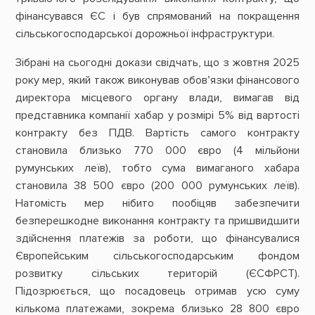
фінансувався ЄС і був спрямований на покращення
сільськогосподарської дорожньої інфраструктури.
Зібрані на сьогодні докази свідчать, що з жовтня 2025
року мер, який також виконував обов’язки фінансового
директора місцевого органу влади, вимагав від
представника компанії хабар у розмірі 5% від вартості
контракту без ПДВ. Вартість самого контракту
становила близько 770 000 євро (4 мільйони
румунських леїв), тобто сума вимаганого хабара
становила 38 500 євро (200 000 румунських леїв).
Натомість мер нібито пообіцяв забезпечити
безперешкодне виконання контракту та пришвидшити
здійснення платежів за роботи, що фінансувалися
Європейським сільськогосподарським фондом
розвитку сільських територій (ЄСФРСТ).
Підозрюється, що посадовець отримав усю суму
кількома платежами, зокрема близько 28 800 євро