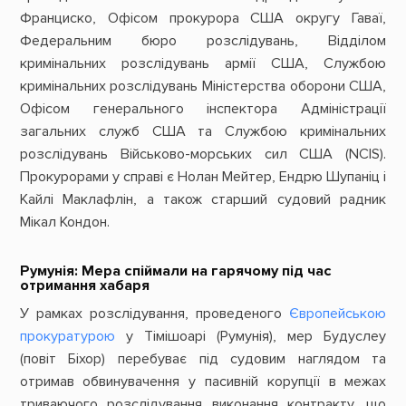
Франциско, Офісом прокурора США округу Гаваї,
Федеральним бюро розслідувань, Відділом
кримінальних розслідувань армії США, Службою
кримінальних розслідувань Міністерства оборони США,
Офісом генерального інспектора Адміністрації
загальних служб США та Службою кримінальних
розслідувань Військово-морських сил США (NCIS).
Прокурорами у справі є Нолан Мейтер, Ендрю Шупаніц і
Кайлі Маклафлін, а також старший судовий радник
Мікал Кондон.
Румунія: Мера спіймали на гарячому під час
отримання хабаря
У рамках розслідування, проведеного
Європейською
прокуратурою
у Тімішоарі (Румунія), мер Будуслеу
(повіт Біхор) перебуває під судовим наглядом та
отримав обвинувачення у пасивній корупції в межах
триваючого розслідування виконання контракту, що