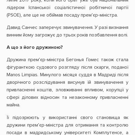
лідером Іспанської соціалістичної робітничої партії
(PSOE), але ще не обіймав посаду прем’єр-міністра.
Давид Санчес заперечує звинувачення. У разі визнання
винним йому загрожує до трьох років позбавлення волі.
А що з його дружиною?
Дружина прем’єр-міністра Бегонья Гомес також стала
фігуранткою судового розгляду після скарги, поданої
Manos Limpias. Минулого місяця суддя в Мадриді після
дворічного розслідування висунув їй звинувачення у
привласненні коштів, зловживанні впливом, корупції у
сфері ділових відносин та незаконному привласненні
майна.
Її підозрюють у використанні свого становища як
дружини прем’єр-міністра для отримання та контролю
посади в мадридському університеті Комплутенсе, а