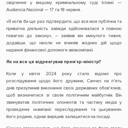
свідчення у вищому кримінальному суді Іспанії —
Audiencia Nacional — 17 та 18 червня.
«Я хотів би ще раз підтвердити, що вся моя публічна та
приватна діяльність завжди здійснювалася з повною
повагою до закону», – заявив він минулого тижня,
додавши, що ніколи не вчиняв жодних дій щодо
надання фінансової допомоги авіакомпанії.
Як на все це відреагував прем’єр-міністр?
Коли у квітні 2024 року стало відомо про
розслідування щодо його дружини, Санчес на п’ять
днів призупинив виконання своїх державних обов’язків,
щоб визначитися зі своїм політичним майбутнім. Він
звинуватив політичних опонентів та частину медіа у
проведенні «кампанії переслідування та цькування»
його родини, однак вирішив залишитися на посаді.