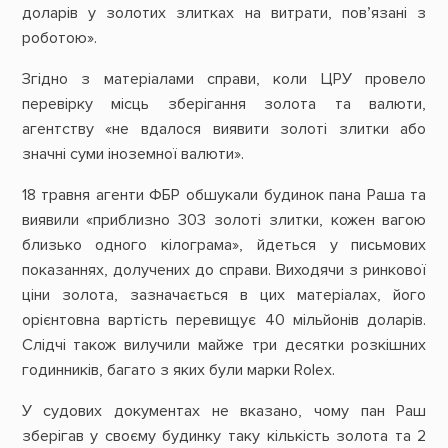
доларів у золотих злитках на витрати, пов’язані з
роботою».
Згідно з матеріалами справи, коли ЦРУ провело
перевірку місць зберігання золота та валюти,
агентству «не вдалося виявити золоті злитки або
значні суми іноземної валюти».
18 травня агенти ФБР обшукали будинок пана Раша та
виявили «приблизно 303 золоті злитки, кожен вагою
близько одного кілограма», йдеться у письмових
показаннях, долучених до справи. Виходячи з ринкової
ціни золота, зазначається в цих матеріалах, його
орієнтовна вартість перевищує 40 мільйонів доларів.
Слідчі також вилучили майже три десятки розкішних
годинників, багато з яких були марки Rolex.
У судових документах не вказано, чому пан Раш
зберігав у своєму будинку таку кількість золота та 2