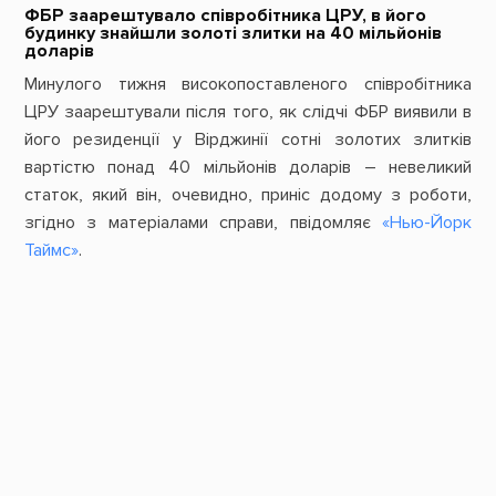
ФБР заарештувало співробітника ЦРУ, в його
будинку знайшли золоті злитки на 40 мільйонів
доларів
Минулого тижня високопоставленого співробітника
ЦРУ заарештували після того, як слідчі ФБР виявили в
його резиденції у Вірджинії сотні золотих злитків
вартістю понад 40 мільйонів доларів – невеликий
статок, який він, очевидно, приніс додому з роботи,
згідно з матеріалами справи, пвідомляє
«Нью-Йорк
Таймс»
.