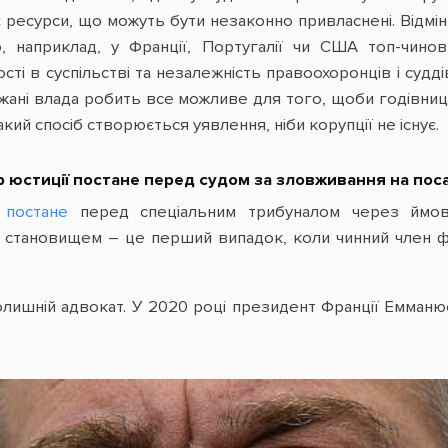
 є ресурси, що можуть бути незаконно привласнені. Відмі
о, наприклад, у Франції, Португалії чи США топ-чино
ості в суспільстві та незалежність правоохоронців і судді
жані влада робить все можливе для того, щоби годівниці 
кий спосіб створюється уявлення, ніби корупції не існує.
тр юстиції постане перед судом за зловживання на пос
ї
постане
перед спеціальним трибуналом через ймовір
становищем – це перший випадок, коли чинний член ф
олишній адвокат. У 2020 році президент Франції Емман