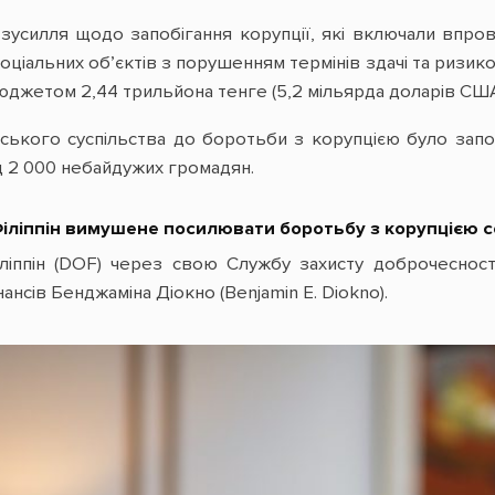
зусилля щодо запобігання корупції, які включали впро
оціальних об’єктів з порушенням термінів здачі та ризик
 бюджетом 2,44 трильйона тенге (5,2 мільярда доларів США
ського суспільства до боротьби з корупцією було запо
д 2 000 небайдужих громадян.
Філіппін вимушене посилювати боротьбу з корупцією с
іліппін (DOF) через свою Службу захисту доброчесност
ансів Бенджаміна Діокно (Benjamin E. Diokno).