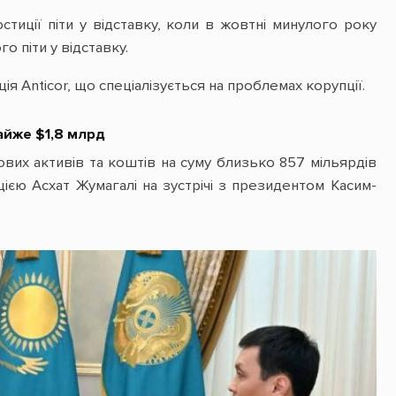
юстиції піти у відставку, коли в жовтні минулого року
о піти у відставку.
я Anticor, що спеціалізується на проблемах корупції.
айже $1,8 млрд
вих активів та коштів на суму близько 857 мільярдів
ією Асхат Жумагалі на зустрічі з президентом Касим-