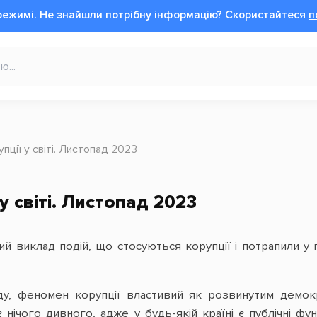
режимі.
Не знайшли потрібну інформацію?
Cкористайтеся
п
пції у світі. Листопад 2023
у світі. Листопад 2023
 виклад подій, що стосуються корупції і потрапили у 
у, феномен корупції властивий як розвинутим демокр
нічого дивного, адже у будь-якій країні є публічні фу