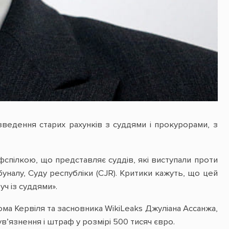
едення старих рахунків з суддями і прокурорами, з
фспілкою, що представляє суддів, які виступали проти
налу, Суду республіки (CJR). Критики кажуть, що цей
ч із суддями».
а Кервіля та засновника WikiLeaks Джуліана Ассанжа,
’язнення і штраф у розмірі 500 тисяч євро.