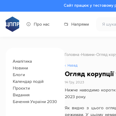
Сайт працює у тестовому 
Про нас
Напрями
Головна
Новини
Огляд кору
Аналітика
Назад
Новини
Огляд корупції 
Блоги
Календар подій
14 Гру, 2023
Проєкти
Нижче наводимо короткий
Видання
2023 року.
Бачення України 2030
Як видно з цього огляд
режимам. У цьому немає 