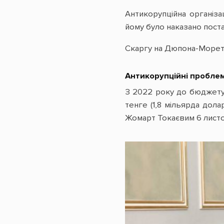
Антикорупційна організац
йому було наказано постат
Скаргу на Дюпона-Моретті
Антикорупційні проблем
З 2022 року до бюджету 
тенге (1,8 мільярда дол
Жомарт Токаєвим 6 листо