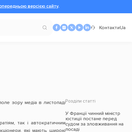
опередньою версією сайту
.
Контакти
Ua
Розділи статті
поле зору медіа в листопаді
У Франції чинний міністр
юстиції постане перед
атіям, так і автократичним
судом за зловживання на
посаді
нкціонери, які мають широкі