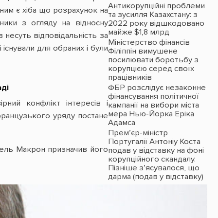
Антикорупційні проблеми
нним є хіба що розрахунок на
та зусилля Казахстану: з
вники з огляду на відносну
2022 року відшкодовано
майже $1,8 млрд
в несуть відповідальність за
Міністерство фінансів
існували для обраних і були
Філіппін вимушене
посилювати боротьбу з
корупцією серед своїх
працівників
аді
ФБР розслідує незаконне
фінансування політичної
ний конфлікт інтересів і
кампанії на вибори міста
мера Нью-Йорка Еріка
ранцузького уряду постане
Адамса
Прем’єр-міністр
Португалії Антоніу Коста
юель Макрон призначив його
подав у відставку на фоні
корупційного скандалу.
Пізніше з’ясувалося, що
дарма (подав у відставку)
– у корупції він не
замішаний: Прем’єра
Антоніу Косту сплутали з
міністром економіки