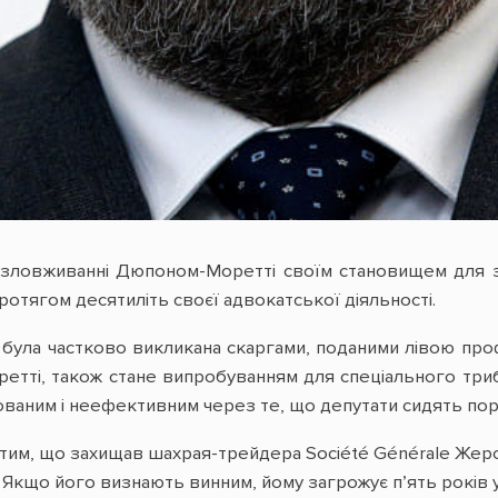
зловживанні Дюпоном-Моретті своїм становищем для зв
ротягом десятиліть своєї адвокатської діяльності.
у була частково викликана скаргами, поданими лівою про
тті, також стане випробуванням для спеціального трибу
ованим і неефективним через те, що депутати сидять пору
тим, що захищав шахрая-трейдера Société Générale Жером
Якщо його визнають винним, йому загрожує п’ять років ув