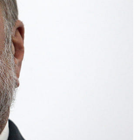
Антоніу Костою Сілвою
Корупційний скандал у
Палаті представників
В Азербайджані
затримали головного
редактора та директора
незалежного видання
Abzas Media, яке
розслідувало корупцію. Їх
звинуватили у
контрабанді валюти