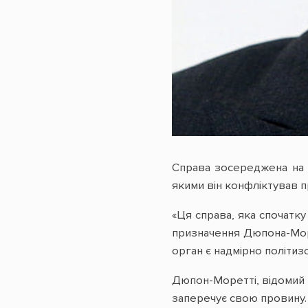
Справа зосереджена на 
якими він конфліктував п
«Ця справа, яка спочатк
призначення Дюпона-Море
орган є надмірно політиз
Дюпон-Моретті, відомий 
заперечує свою провину. 