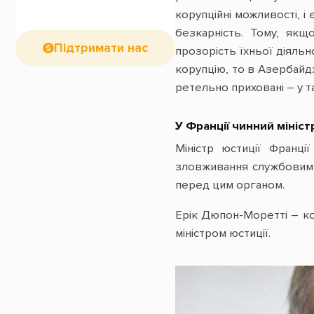
корупційні можливості, і
безкарність. Тому, якщ
Підтримати нас
прозорість їхньої діяльн
корупцію, то в Азербайд
ретельно приховані – у та
У Франції чинний мініс
Міністр юстиції Франці
зловживання службовим 
перед цим органом.
Ерік Дюпон-Моретті – к
міністром юстиції.