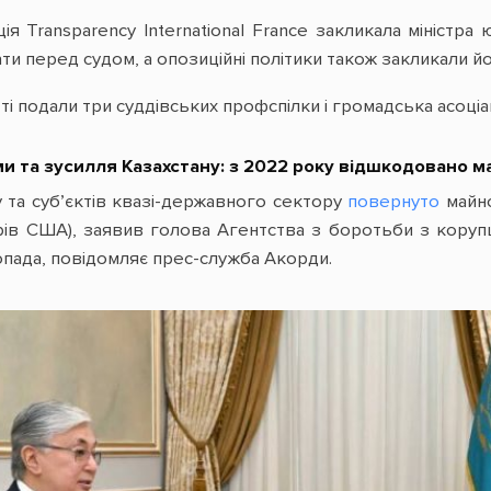
ія Transparency International France закликала міністра 
и перед судом, а опозиційні політики також закликали йог
 подали три суддівських профспілки і громадська асоціаці
и та зусилля Казахстану: з 2022 року відшкодовано м
та суб’єктів квазі-державного сектору
повернуто
майно
арів США), заявив голова Агентства з боротьби з корупц
пада, повідомляє прес-служба Акорди.