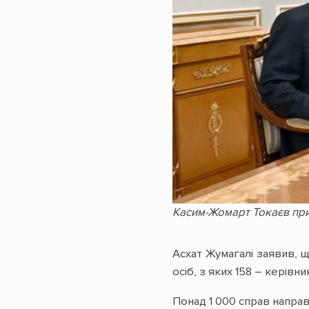
Касим-Жомарт Токаєв при
Асхат Жумагалі заявив, щ
осіб, з яких 158 – керівни
Понад 1 000 справ направ