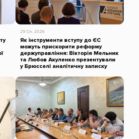
29 Січ, 2026
ту
Як інструменти вступу до ЄС
можуть прискорити реформу
ї
держуправління: Вікторія Мельник
та Любов Акуленко презентували
у Брюсселі аналітичну записку