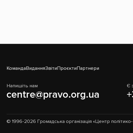
Команда
Видання
Звіти
Проєкти
Партнери
Напишіть нам
Є 
centre@pravo.org.ua
+
© 1996-2026 Громадська організація «Центр політик