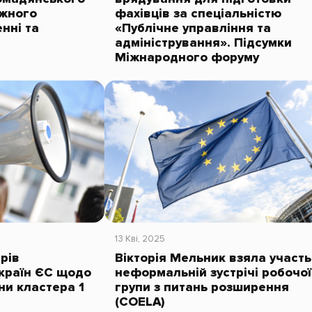
ежного
фахівців за спеціальністю
нні та
«Публічне управління та
адміністрування». Підсумки
Міжнародного форуму
13 Кві, 2025
рів
Вікторія Мельник взяла участь
країн ЄС щодо
неформальній зустрічі робочої
ни кластера 1
групи з питань розширення
(COELA)