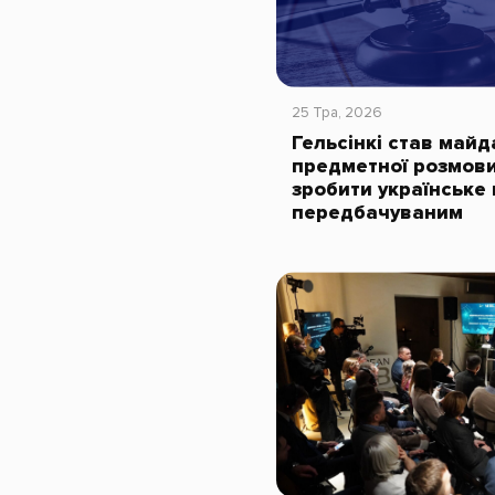
25 Тра, 2026
Гельсінкі став май
предметної розмови
зробити українське
передбачуваним