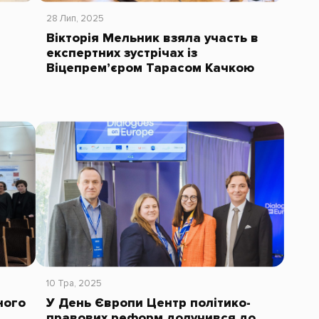
28 Лип, 2025
Вікторія Мельник взяла участь в
експертних зустрічах із
Віцепрем’єром Тарасом Качкою
10 Тра, 2025
ного
У День Європи Центр політико-
правових реформ долучився до