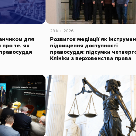
29 Кві, 2026
данчиком для
Розвиток медіації як інструмен
 про те, як
підвищення доступності
 правосуддя
правосуддя: підсумки четверто
Клініки з верховенства права