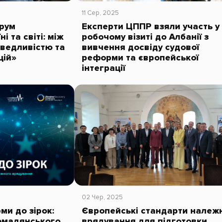
11 Сер, 2025
орум
Експерти ЦППР взяли участь у
і та світі: між
робочому візиті до Албанії з
ведливістю та
вивчення досвіду судової
цій»
реформи та європейської
інтеграції
02 Чер, 2025
ми до зірок:
Європейські стандарти належ
ромадянського
врядування для підготовки