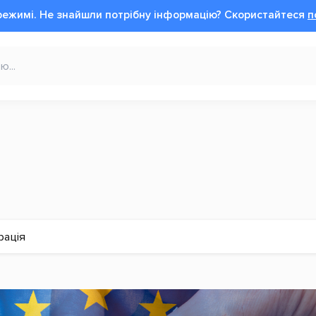
режимі.
Не знайшли потрібну інформацію?
Cкористайтеся
п
рація