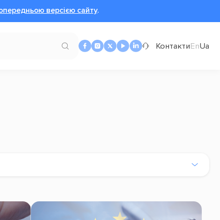
опередньою версією сайту
.
Контакти
En
Ua