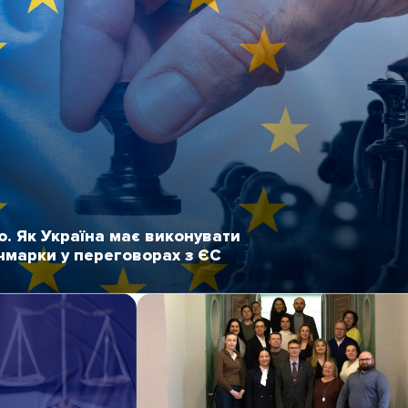
. Як Україна має виконувати
чмарки у переговорах з ЄС