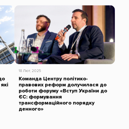
18 Лют, 2025
до
Команда Центру політико-
 які
правових реформ долучилася до
роботи форуму «Вступ України до
ЄС: формування
трансформаційного порядку
денного»