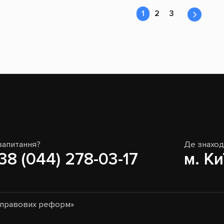
1
2
3
запитання?
Де знахо
38 (044) 278-03-17
м. Ки
о-правових реформ»