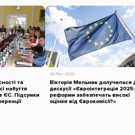
28 Лют, 2025
ності та
Вікторія Мельник долучилася 
сі набуття
дискусії «Євроінтеграція 2025:
в ЄС. Підсумки
реформи забезпечать високі
ференції
оцінки від Єврокомісії?»