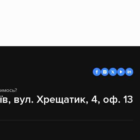
димось?
їв, вул. Хрещатик, 4, оф. 13