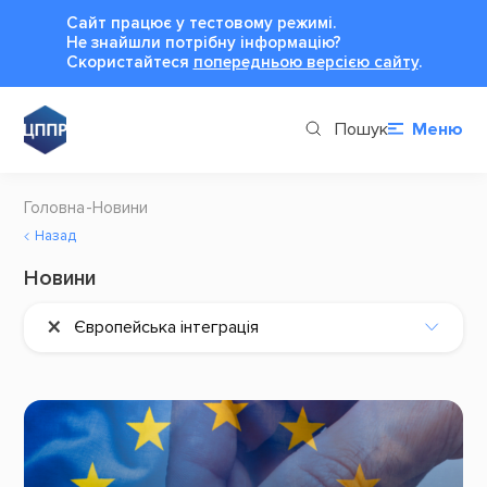
Сайт працює у тестовому режимі.
Не знайшли потрібну інформацію?
Cкористайтеся
попередньою версією сайту
.
Пошук
Меню
Головна
Новини
Назад
Новини
×
Європейська інтеграція