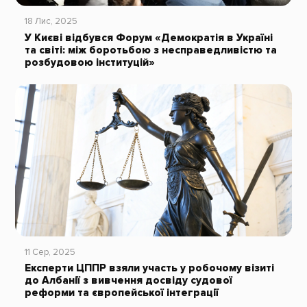
18 Лис, 2025
У Києві відбувся Форум «Демократія в Україні
та світі: між боротьбою з несправедливістю та
розбудовою інституцій»
11 Сер, 2025
Експерти ЦППР взяли участь у робочому візиті
до Албанії з вивчення досвіду судової
реформи та європейської інтеграції