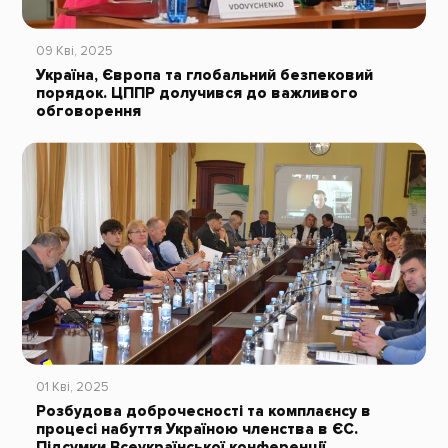
09 Кві, 2025
Україна, Європа та глобальний безпековий
порядок. ЦППР долучився до важливого
обговорення
01 Кві, 2025
Розбудова доброчесності та комплаєнсу в
процесі набуття Україною членства в ЄС.
Підсумки Всеукраїнської конференції