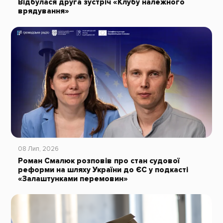
Відбулася друга зустріч «Клубу належного
врядування»
08 Лип, 2026
Роман Смалюк розповів про стан судової
реформи на шляху України до ЄС у подкасті
«Залаштунками перемовин»