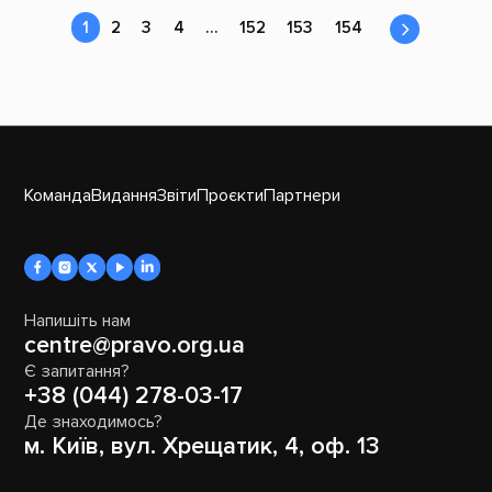
1
2
3
4
…
152
153
154
Команда
Видання
Звіти
Проєкти
Партнери
Напишіть нам
centre@pravo.org.ua
Є запитання?
+38 (044) 278-03-17
Де знаходимось?
м. Київ, вул. Хрещатик, 4, оф. 13