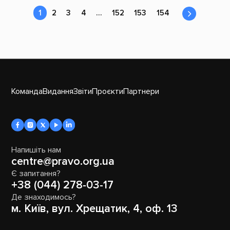
1
2
3
4
…
152
153
154
Команда
Видання
Звіти
Проєкти
Партнери
Напишіть нам
centre@pravo.org.ua
Є запитання?
+38 (044) 278-03-17
Де знаходимось?
м. Київ, вул. Хрещатик, 4, оф. 13