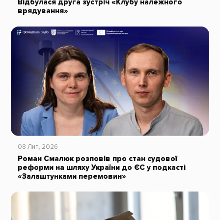
Відбулася друга зустріч «Клубу належного
врядування»
08 Лип, 2026
Роман Смалюк розповів про стан судової
реформи на шляху України до ЄС у подкасті
«Залаштунками перемовин»