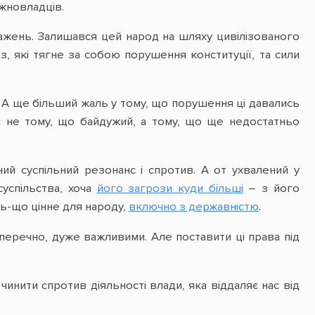
жновладців.
оважень. Залишався цей народ на шляху цивілізованого
з, які тягне за собою порушення конституції, та сили
я. А ще більший жаль у тому, що порушення ці давались
гує не тому, що байдужий, а тому, що ще недостатньо
ний суспільний резонанс і спротив.
А от ухвалений у
успільства, хоча
його загрози куди більші
– з його
дь-що цінне для народу,
включно з державністю
.
перечно, дуже важливими. Але поставити ці права під
чинити спротив діяльності влади, яка віддаляє нас від