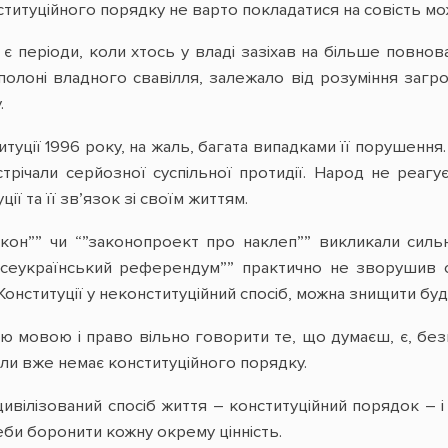
ституційного порядку не варто покладатися на совість мо
у є періоди, коли хтось у владі зазіхав на більше повн
полоні владного свавілля, залежало від розуміння загро
.
титуції 1996 року, на жаль, багата випадками її порушенн
стрічали серйозної суспільної протидії. Народ не реа
ції та її зв’язок зі своїм життям.
акон”” чи “”законопроект про наклеп”” викликали силь
всеукраїнський референдум”” практично не зворушив с
онституції у неконституційний спосіб, можна знищити бу
 мовою і право вільно говорити те, що думаєш, є, без
оли вже немає конституційного порядку.
ивілізований спосіб життя – конституційний порядок – і 
еби боронити кожну окрему цінність.