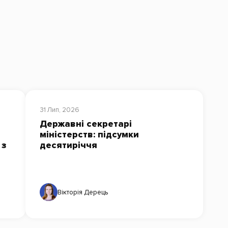
31 Лип, 2026
Державні секретарі
міністерств: підсумки
 з
десятиріччя
Вікторія Дерець