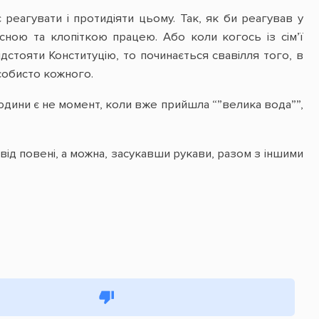
реагувати і протидіяти цьому. Так, як би реагував у
чесною та клопіткою працею.
Або коли когось із сім’ї
стояти Конституцію, то починається свавілля того, в
особисто кожного.
юдини є не момент, коли вже прийшла “”велика вода””,
д повені, а можна, засукавши рукави, разом з іншими