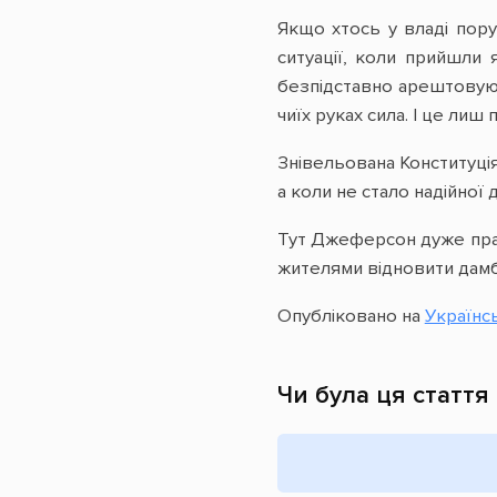
Якщо хтось у владі пору
ситуації, коли прийшли
безпідставно арештовуют
чиїх руках сила. І це лиш
Знівельована Конституці
а коли не стало надійної 
Тут Джеферсон дуже прав
жителями відновити дамб
Опубліковано на
Українсь
Чи була ця стаття