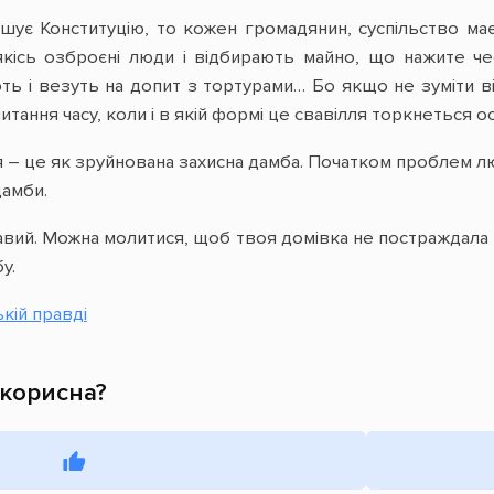
шує Конституцію, то кожен громадянин, суспільство має 
 якісь озброєні люди і відбирають майно, що нажите 
ь і везуть на допит з тортурами… Бо якщо не зуміти від
 питання часу, коли і в якій формі це свавілля торкнеться 
я – це як зруйнована захисна дамба. Початком проблем л
дамби.
ий. Можна молитися, щоб твоя домівка не постраждала ві
у.
кій правді
 корисна?