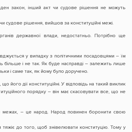
Жоден закон, інший акт чи судове рішення не можуть
 чи судове рішення, вийшов за конституційні межі.
органів державної влади, недостатньо. Потрібно ще
вджується у випадку з політичними посадовцями – їм
ь більше і не так.
Як буде насправді – залежить лише
ьки і саме так, як йому було доручено.
що його дії конституційні.
У відповідь на такий виклик
итуційного порядку – він має скасовувати все, що не
їм межах, – це народ. Народ повинен боронити свою
 тяжіє до того, щоб знівелювати конституцію. Тому у