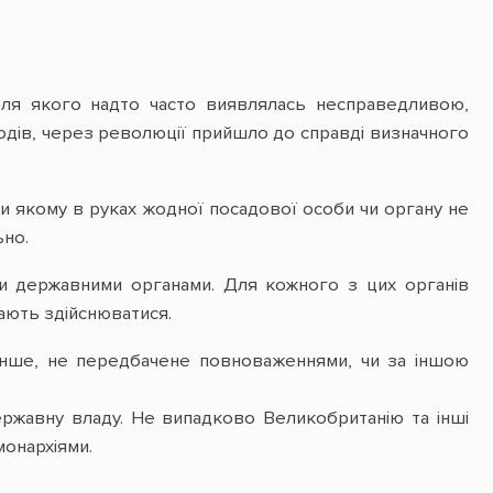
ля якого надто часто виявлялась несправедливою,
одів, через революції прийшло до справді визначного
при якому в руках жодної посадової особи чи органу не
ьно.
ми державними органами. Для кожного з цих органів
мають здійснюватися.
 інше, не передбачене повноваженнями, чи за іншою
ержавну владу. Не випадково Великобританію та інші
монархіями.