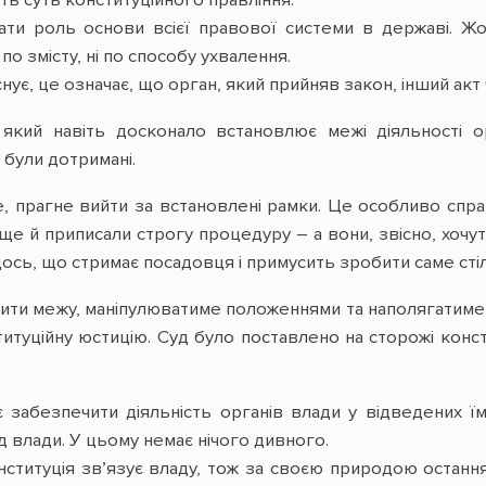
ь суть конституційного правління.
авати роль основи всієї правової системи в державі. 
 по змісту, ні по способу ухвалення.
снує, це означає, що орган, який прийняв закон, інший акт
, який навіть досконало встановлює межі діяльності 
 були дотримані.
 прагне вийти за встановлені рамки. Це особливо спра
е й приписали строгу процедуру – а вони, звісно, хочут
щось, що стримає посадовця і примусить зробити саме стіл
ити межу, маніпулюватиме положеннями та наполягатиме, 
туційну юстицію. Суд було поставлено на сторожі конст
є забезпечити діяльність органів влади у відведених 
д влади. У цьому немає нічого дивного.
нституція зв’язує владу, тож за своєю природою остання