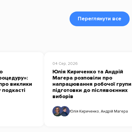
Переглянути все
04 Сер, 2026
о
Юлія Кириченко та Андрій
роцедуру»:
Магера розповіли про
про виклики
напрацювання робочої групи
у подкасті
підготовки до післявоєнних
виборів
Юлія Кириченко
,
Андрій Магера