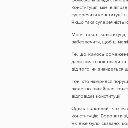
Обмежена влада становит
Конституція має відігр
суперечити конституції ні
Якщо така суперечність і
Мати текст конституції
забезпечити, щоб ці межі
Те, що кимось обмежене,
дали шматочок влади та щ
від того, чи знайдеться 
Той, хто намірився поруш
людство винайшло консти
відповідає конституції.
Однак головний, хто ма
конституцію. Боронити ві
Як вже було сказано, ко