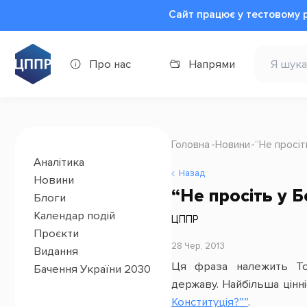
Сайт працює у тестовому 
Про нас
Напрями
Головна
Новини
“Не просіт
Аналітика
Назад
Новини
“Не просіть у 
Блоги
Календар подій
ЦППР
Проєкти
28 Чер, 2013
Видання
Ця фраза належить То
Бачення України 2030
державу. Найбільша цінні
Конституція?””
.