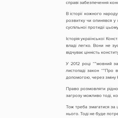
справі забезпечення кон
В історії кожного народ
розвитку чи опинявся у 
суспільної протидії цьому
Історія української Конс
владі легко. Вони не зу
відчуває цінність конститу
У 2012 році “”мовний з
листопаді закон “”Про 
допомогою, через зміну К
Право розмовляти рідною
загрозу можливо тоді, к
Тож треба змагатися за ц
нього. Тоді не буде потр