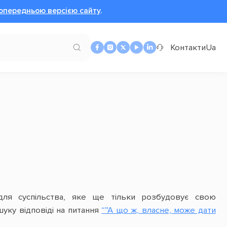
опередньою версією сайту
.
Контакти
Ua
ля суспільства, яке ще тільки розбудовує свою
шуку відповіді на питання
“”А що ж, власне, може дати