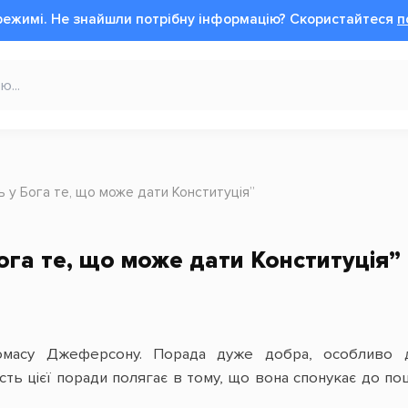
режимі.
Не знайшли потрібну інформацію?
Cкористайтеся
п
ь у Бога те, що може дати Конституція”
Бога те, що може дати Конституція”
масу Джеферсону. Порада дуже добра, особливо д
сть цієї поради полягає в тому, що вона спонукає до по