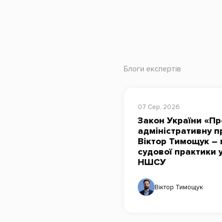
Блоги експертів
07 Сер, 2026
Закон України «Пр
адміністративну п
Віктор Тимощук – 
судової практики 
НШСУ
Віктор Тимощук