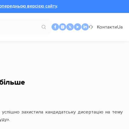
опередньою версією сайту
.
Контакти
Ua
 більше
успішно захистила кандидатську дисертацію на тему
уду».