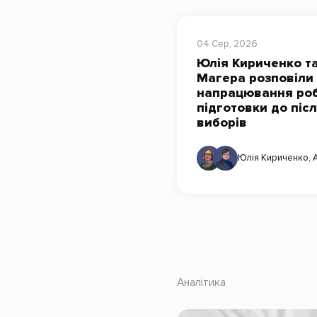
04 Сер, 2026
Юлія Кириченко та
Магера розповіли
напрацювання роб
підготовки до піс
виборів
Юлія Кириченко
,
Аналітика