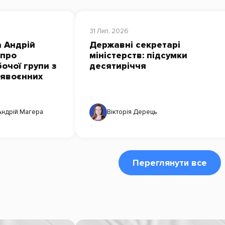
31 Лип, 2026
 Андрій
Державні секретарі
 про
міністерств: підсумки
очої групи з
десятиріччя
лявоєнних
Андрій Магера
Вікторія Дерець
Переглянути все