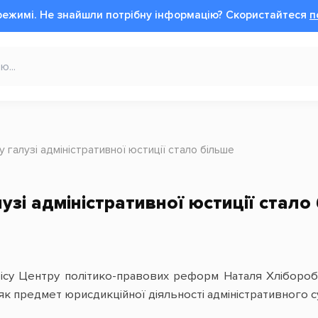
режимі.
Не знайшли потрібну інформацію?
Cкористайтеся
п
у галузі адміністративної юстиції стало більше
узі адміністративної юстиції стало
ісу Центру політико-правових реформ Наталя Хлібороб 
як предмет юрисдикційної діяльності адміністративного с