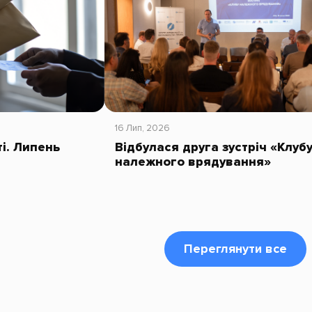
16 Лип, 2026
ті. Липень
Відбулася друга зустріч «Клуб
належного врядування»
Переглянути все