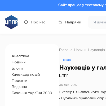
Сайт працює у тестовому 
Про нас
Напрями
Головна
Новини
Науковців 
Аналітика
Назад
Новини
Науковців у гал
Блоги
Календар подій
ЦППР
Проєкти
30 Лис, 2012
Видання
Експерт Львівського оф
Бачення України 2030
«Публічно-правовий спір 