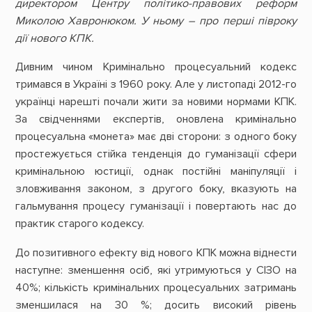
директором Центру політико-правових реформ
Миколою Хавронюком. У ньому – про перші півроку
дії нового КПК.
Дивним чином Кримінально процесуальний кодекс
тримався в Україні з 1960 року. Але у листопаді 2012-го
українці нарешті почали жити за новими нормами КПК.
За свідченнями експертів, оновлена кримінально
процесуальна «монета» має дві сторони: з одного боку
простежується стійка тенденція до гуманізації сфери
кримінальною юстиції, однак постійні маніпуляції і
зловживання законом, з другого боку, вказують на
гальмування процесу гуманізації і повертають нас до
практик старого кодексу.
До позитивного ефекту від нового КПК можна віднести
наступне: зменшення осіб, які утримуються у СІЗО на
40%; кількість кримінальних процесуальних затримань
зменшилася на 30 %; досить високий рівень