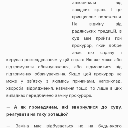
запозичили від
західних країн. І це
принципове положення.
На відміну від
радянських традицій, в
суд має прийти той
прокурор, який добре
знає цю справу і
керував розслідуванням у цій справі. Він же може або
підтримувати обвинувачення, або відмовитися від
підтримання обвинувачення. Якщо цей прокурор не
може у зв’язку з якимись причинами, наприклад,
хвороба, відрядження, навчання тощо, то лише в цих
випадках передбачено заміну прокурора.
—
А як громадянам, які звернулися до суду,
реагувати на таку ротацію?
— Заміна має відбувається не на будь-якого