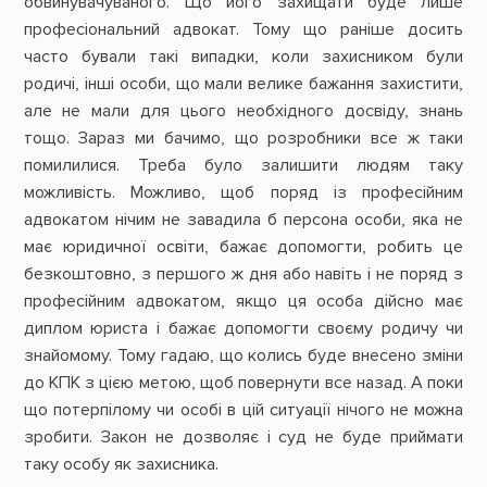
обвинувачуваного. Що його захищати буде лише
професіональний адвокат. Тому що раніше досить
часто бували такі випадки, коли захисником були
родичі, інші особи, що мали велике бажання захистити,
але не мали для цього необхідного досвіду, знань
тощо. Зараз ми бачимо, що розробники все ж таки
помилилися. Треба було залишити людям таку
можливість. Можливо, щоб поряд із професійним
адвокатом нічим не завадила б персона особи, яка не
має юридичної освіти, бажає допомогти, робить це
безкоштовно, з першого ж дня або навіть і не поряд з
професійним адвокатом, якщо ця особа дійсно має
диплом юриста і бажає допомогти своєму родичу чи
знайомому. Тому гадаю, що колись буде внесено зміни
до КПК з цією метою, щоб повернути все назад. А поки
що потерпілому чи особі в цій ситуації нічого не можна
зробити. Закон не дозволяє і суд не буде приймати
таку особу як захисника.