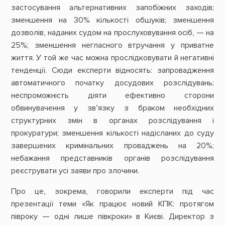
застосування альтернативних запобіжних заходів;
зменшення на 30% кількості обшуків; зменшення
дозволів, наданих судом на прослуховування осіб, — на
25%; зменшення негласного втручання у приватне
життя. У той же час можна прослідковувати й негативні
тенденції. Сюди експерти відносять: запровадження
автоматичного початку досудових розслідувань;
неспроможність діяти ефективно сторони
обвинувачення у зв’язку з браком необхідних
структурних змін в органах розслідування і
прокуратури; зменшення кількості надісланих до суду
завершених кримінальних проваджень на 20%;
небажання представників органів розслідування
реєструвати усі заяви про злочини.
Про це, зокрема, говорили експерти під час
презентації теми «Як працює новий КПК: протягом
півроку — одні лише півкроки» в Києві. Директор з