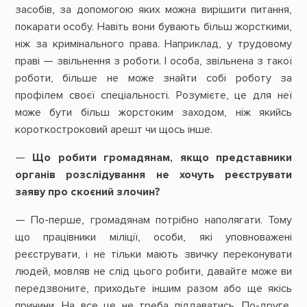
засобів, за допомогою яких можна вирішити питання,
покарати особу. Навіть вони бувають більш жорсткими,
ніж за кримінального права. Наприклад, у трудовому
праві — звільнення з роботи. І особа, звільнена з такої
роботи, більше не може знайти собі роботу за
профілем своєї спеціальності. Розумієте, це для неї
може бути більш жорстоким заходом, ніж якийсь
короткостроковий арешт чи щось інше.
—
Що робити громадянам, якщо представники
органів розслідування не хочуть реєструвати
заяву про скоєний злочин?
— По-перше, громадянам потрібно наполягати. Тому
що працівники міліції, особи, які уповноважені
реєструвати, і не тільки мають звичку переконувати
людей, мовляв не слід цього робити, давайте може ви
передзвоните, приходьте іншим разом або ще якісь
причини. На все це не треба піддаватись. По-друге,