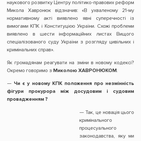
наукового розвитку Центру політико-правових реформ
Микола Хавронюк відзначив: «В ухваленому 21-му
нормативному акті виявлено явні суперечності із
вимогами КПК і Конституцією України. Схожі проблеми
виявлено в шести інформаційних листах Вищого
спеціалізованого суду України з розгляду цивільних і
кримінальних справ».
Як громадянам реагувати на зміни в новому кодексі?
Окремо говоримо з
Миколою ХАВРОНЮКОМ
.
—
Чи є у новому КПК положення про незмінність
фігури прокурора між досудовим і судовим
провадженням ?
— Так, це новація цього
кримінального
процесуального
законодавства, яку ми