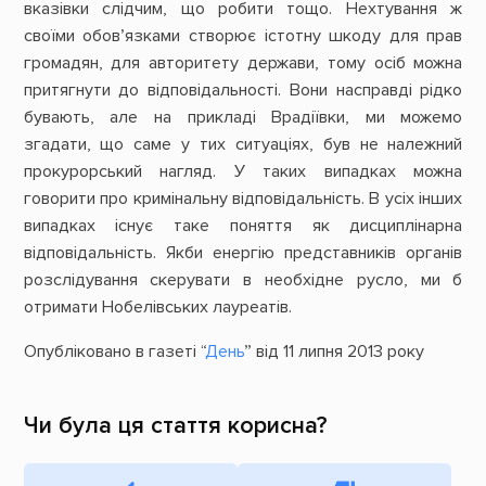
вказівки слідчим, що робити тощо. Нехтування ж
своїми обов’язками створює істотну шкоду для прав
громадян, для авторитету держави, тому осіб можна
притягнути до відповідальності. Вони насправді рідко
бувають, але на прикладі Врадіївки, ми можемо
згадати, що саме у тих ситуаціях, був не належний
прокурорський нагляд. У таких випадках можна
говорити про кримінальну відповідальність. В усіх інших
випадках існує таке поняття як дисциплінарна
відповідальність. Якби енергію представників органів
розслідування скерувати в необхідне русло, ми б
отримати Нобелівських лауреатів.
Опубліковано в газеті “
День
” від 11 липня 2013 року
Чи була ця стаття корисна?