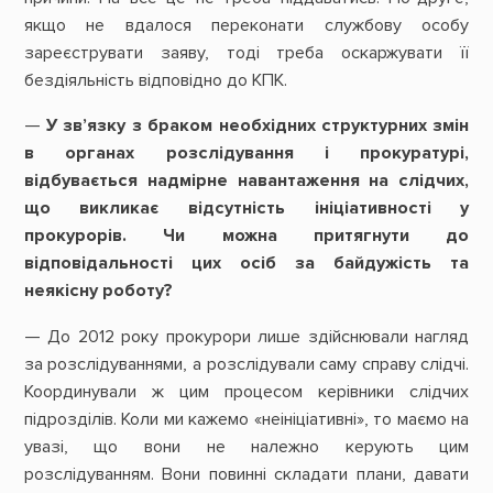
якщо не вдалося переконати службову особу
зареєструвати заяву, тоді треба оскаржувати її
бездіяльність відповідно до КПК.
—
У зв’язку з браком необхідних структурних змін
в органах розслідування і прокуратурі,
відбувається надмірне навантаження на слідчих,
що викликає відсутність ініціативності у
прокурорів. Чи можна притягнути до
відповідальності цих осіб за байдужість та
неякісну роботу?
— До 2012 року прокурори лише здійснювали нагляд
за розслідуваннями, а розслідували саму справу слідчі.
Координували ж цим процесом керівники слідчих
підрозділів. Коли ми кажемо «неініціативні», то маємо на
увазі, що вони не належно керують цим
розслідуванням. Вони повинні складати плани, давати