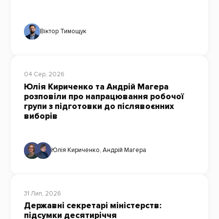
Віктор Тимощук
04 Сер, 2026
Юлія Кириченко та Андрій Магера
розповіли про напрацювання робочої
групи з підготовки до післявоєнних
виборів
Юлія Кириченко
,
Андрій Магера
31 Лип, 2026
Державні секретарі міністерств:
підсумки десятиріччя