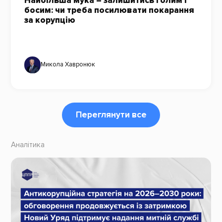
Найбільша мука – залишитись голим і
босим: чи треба посилювати покарання
за корупцію
Микола Хавронюк
Переглянути все
Аналітика