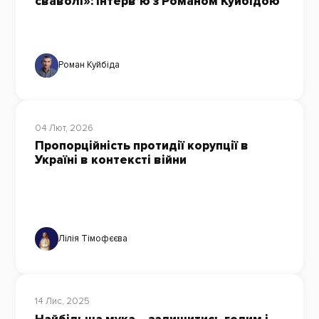
сваволі»: інтерв’ю з Романом Куйбідою
Роман Куйбіда
04 Лют, 2026
Пропорційність протидії корупції в
Україні в контексті війни
Лілія Тімофєєва
14 Лис, 2025