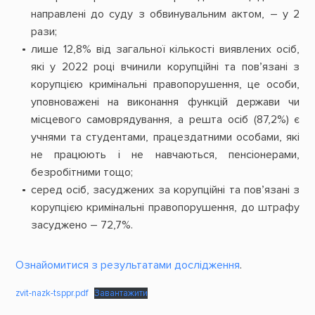
направлені до суду з обвинувальним актом, – у 2
рази;
лише 12,8% від загальної кількості виявлених осіб,
які у 2022 році вчинили корупційні та пов’язані з
корупцією кримінальні правопорушення, це особи,
уповноважені на виконання функцій держави чи
місцевого самоврядування, а решта осіб (87,2%) є
учнями та студентами, працездатними особами, які
не працюють і не навчаються, пенсіонерами,
безробітними тощо;
серед осіб, засуджених за корупційні та пов’язані з
корупцією кримінальні правопорушення, до штрафу
засуджено – 72,7%.
О
знайомитися з результатами дослідження
.
zvit-nazk-tsppr.pdf
Завантажити