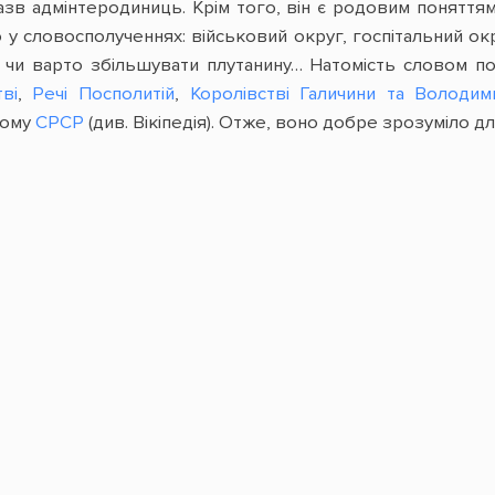
зв адмінтеродиниць. Крім того, він є родовим поняттям
у словосполученнях: військовий округ, госпітальний окр
 чи варто збільшувати плутанину… Натомість словом по
ві
,
Речі Посполитій
,
Королівстві Галичини та Володими
ьому
СРСР
(див. Вікіпедія). Отже, воно добре зрозуміло для 