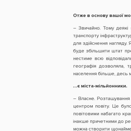
Отже в основу вашої мо
– Звичайно. Тому деякі 
транспорту інфраструктур
для здійснення нагляду.
буде збільшити штат пре
нестиме всю відповідаль
географія дозволяла, т
населення більше, десь м
…є міста-мільйонники.
– Власне. Розташування 
центром повіту. Це було
повітовими набагато кращ
інакше причетними до рефо
можна створити щонаймен