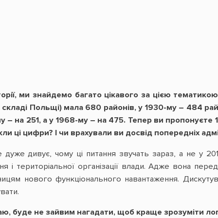
рії, ми знайдемо багато цікавого за цією тематикою. 
у складі Польщі) мала 680 районів, у 1930-му – 484 ра
му – на 251, а у 1968-му – на 475. Тепер ви пропонуєте
икли ці цифри? І чи врахували ви досвід попередніх адм
е дуже дивує, чому ці питання звучать зараз, а не у 
я і територіальної організації влади. Адже вона пере
ицям нового функціонального навантаження. Дискутув
вати.
умаю, буде не зайвим нагадати, щоб краще зрозуміти ло