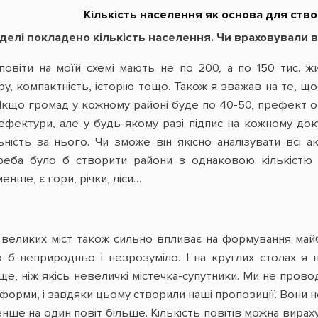
Кількість населення як основа для ство
делі покладено кількість населення. Чи враховували в
повіти на моїй схемі мають не по 200, а по 150 тис. жи
у, компактність, історію тощо. Також я зважав на те, щ
 Якщо громад у кожному районі буде по 40-50, префект о
фектури, але у будь-якому разі підпис на кожному док
ність за нього. Чи зможе він якісно аналізувати всі 
реба було б створити райони з однаковою кількістю
енше, є гори, річки, ліси…
великих міст також сильно впливає на формування майб
 б неприродньо і незрозуміло. І на круглих столах я 
е, ніж якісь невеличкі містечка-супутники. Ми не провод
рми, і завдяки цьому створили наші пропозиції. Вони не є
ше на один повіт більше. Кількість повітів можна вирах