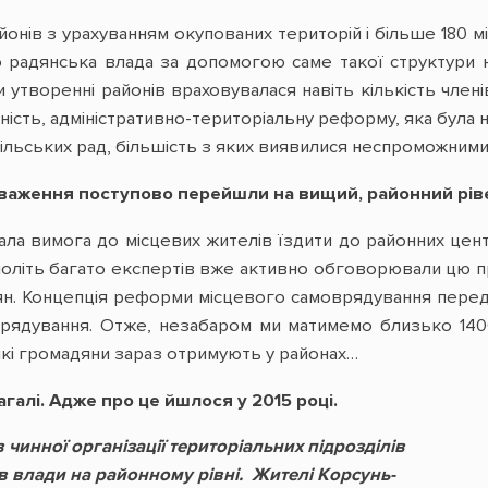
онів з урахуванням окупованих територій і більше 180 міс
о радянська влада за допомогою саме такої структури 
и утворенні районів враховувалася навіть кількість членів
ість, адміністративно-територіальну реформу, яка була на
сільських рад, більшість з яких виявилися неспроможними
оваження поступово перейшли на вищий, районний рів
ала вимога до місцевих жителів їздити до районних цент
ячоліть багато експертів вже активно обговорювали цю п
ян. Концепція реформи місцевого самоврядування перед
врядування. Отже, незабаром ми матимемо близько 1400
які громадяни зараз отримують у районах…
агалі. Адже про це йшлося у 2015 році.
 чинної організації територіальних підрозділів
в влади на районному рівні. Жителі Корсунь-