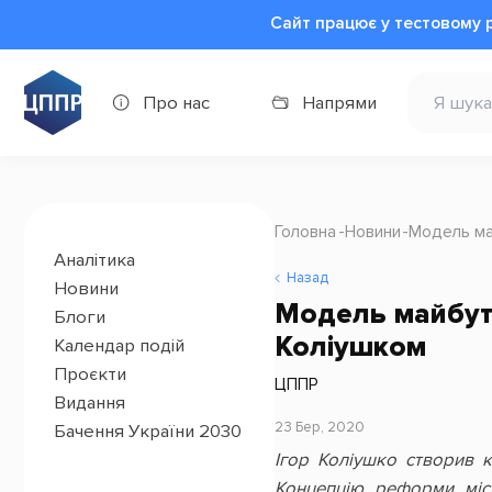
Сайт працює у тестовому 
Про нас
Напрями
Головна
Новини
Модель май
Аналітика
Назад
Новини
Модель майбутні
Блоги
Коліушком
Календар подій
Проєкти
ЦППР
Видання
23 Бер, 2020
Бачення України 2030
Ігор Коліушко створив 
Концепцію реформи місц