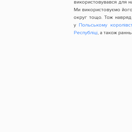
використовувався для на
Ми використовуємо його 
округ тощо. Тож навряд
у
Польському королівст
Республіці
, а також ранн