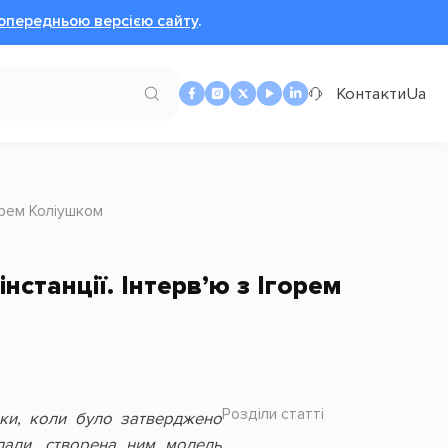
опередньою версією сайту
.
Контакти
Ua
горем Коліушком
нстанції. Інтерв’ю з Ігорем
Розділи статті
оки, коли було затверджено
влади, створена ним модель