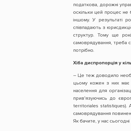
податкова, дорожні управ
оскільки цей процес не 
іншому. У результаті р
співпадають з юрисдикціє
структур. Тому ще рок
самоврядування, треба ст
потрібно.
Хіба диспропорція у кі
– Це теж доводило необхі
цьому кожен з них має 
населення для організаці
прив’язуючись до європ
territoriales statistiq
самоврядування повинен м
Як бачите, у нас сьогодні