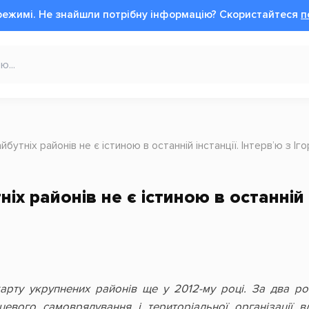
режимі.
Не знайшли потрібну інформацію?
Cкористайтеся
п
бутніх районів не є істиною в останній інстанції. Інтерв’ю з І
х районів не є істиною в останній і
карту укрупнених районів ще у 2012-му році. За два р
евого самоврядування і територіальної організації 