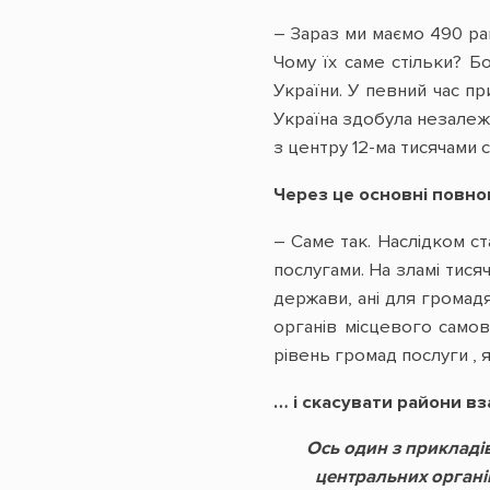
– Зараз ми маємо 490 рай
Чому їх саме стільки? Б
України. У певний час пр
Україна здобула незалежн
з центру 12-ма тисячами 
Через це основні повн
– Саме так. Наслідком ст
послугами. На зламі тис
держави, ані для громад
органів місцевого само
рівень громад послуги , 
… і скасувати райони вз
Ось один з прикладів
центральних органі