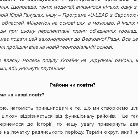
ння. Щоправда, таких моделей виявилося кілька: одну 
орій Юрій Ганущак, іншу – Програма «U-LEAD з Європою».
 областей, Мінрегіон на основі цих, а можливо, й інши
ши при цьому перспективні плани об’єднаних громад,
м має подати цей законопроект до Верховної Ради. Все це
ни пройшли вже на новій територіальній основі.
власну модель поділу України на укрупнені райони, 
ми, аби уникнути плутанини.
Райони чи повіти?
е на назві повіт?
ю, натомість принциповим є те, що ми створюємо цілко
цілком відрізняється від функціоналу районів. І це т
ернемося до історії, то нашу увагу привернуть два
 на початку радянського періоду. Термін округ, який 