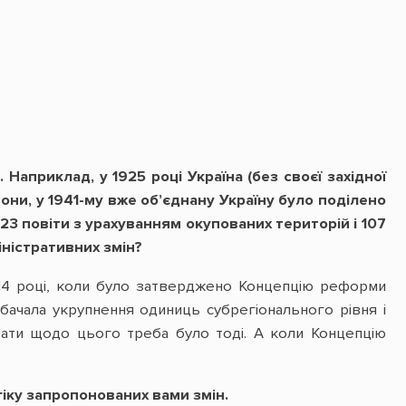
Наприклад, у 1925 році Україна (без своєї західної
йони, у 1941-му вже об’єднану Україну було поділено
 123 повіти з урахуванням окупованих територій і 107
іністративних змін?
2014 році, коли було затверджено Концепцію реформи
дбачала укрупнення одиниць субрегіонального рівня і
ати щодо цього треба було тоді. А коли Концепцію
гіку запропонованих вами змін.