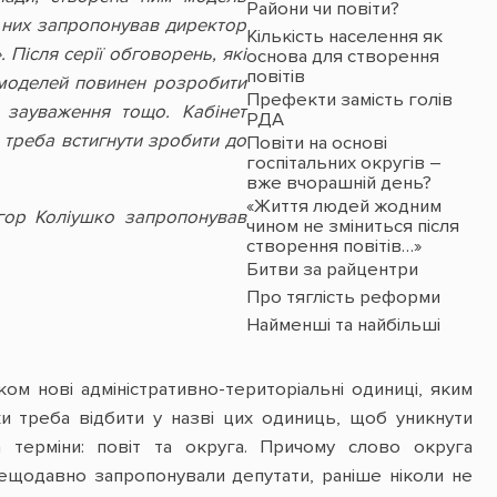
Райони чи повіти?
з них запропонував директор
Кількість населення як
 Після серії обговорень, які
основа для створення
повітів
х моделей повинен розробити
Префекти замість голів
 зауваження тощо. Кабінет
РДА
 треба встигнути зробити до
Повіти на основі
госпітальних округів –
вже вчорашній день?
«Життя людей жодним
Ігор Коліушко запропонував
чином не зміниться після
створення повітів…»
Битви за райцентри
Про тяглість реформи
Найменші та найбільші
м нові адміністративно-територіальні одиниці, яким
аки треба відбити у назві цих одиниць, щоб уникнути
 терміни: повіт та округа. Причому слово округа
нещодавно запропонували депутати, раніше ніколи не