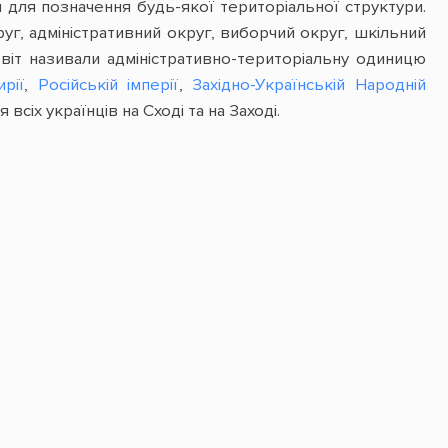
 для позначення будь-якої територіальної структури.
уг, адміністративний округ, виборчий округ, шкільний
віт називали адміністративно-територіальну одиницю
рії
,
Російській імперії
,
Західно-Українській Народній
всіх українців на Сході та на Заході.