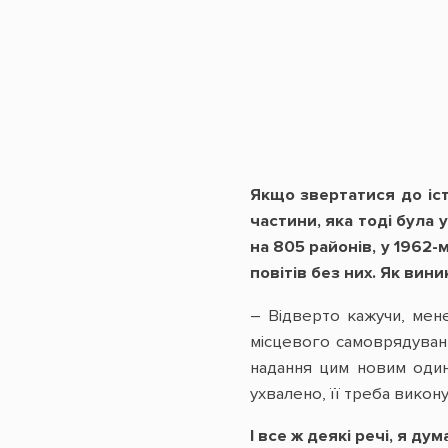
Якщо звертатися до істо
частини, яка тоді була 
на 805 районів, у 1962-
повітів без них. Як вин
– Відверто кажучи, мен
місцевого самоврядуванн
надання цим новим один
ухвалено, її треба викону
І все ж деякі речі, я д