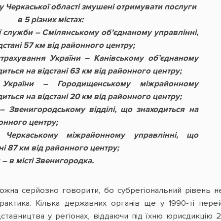
 Черкаської області змушені отримувати послуги
в 5 різних містах:
 служби – Смілянському об’єднаному управлінні,
дстані 57 км від районного центру;
трахування України – Канівському об’єднаному
диться на відстані 63 км від районного центру;
 України – Городищенському міжрайонному
диться на відстані 20 км від районного центру;
 – Звенигородському відділі, що знаходиться на
йонного центру;
 Черкаському міжрайонному управлінні, що
ні 87 км від районного центру;
 – в місті Звенигородка.
ожна серйозно говорити, бо субрегіональний рівень не
актика. Кілька державних органів ще у 1990-ті пере
ставництва у регіонах, віддаючи під їхню юрисдикцію 2-