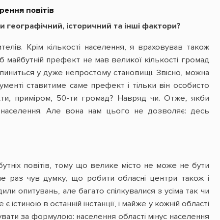
рення повітів
и географічний, історичний та інші фактори?
телів. Крім кількості населення, я враховував також
об майбутній префект не мав великої кількості громад
пиниться у дуже непростому становищі. Звісно, можна
ументі ставитиме саме префект і тільки він особисто
акти, приміром, 50-ти громад? Навряд чи. Отже, якби
 населення. Але вона нам цього не дозволяє: десь
утніх повітів, тому що велике місто не може не бути
не раз чув думку, що робити обласні центри також і
или опитувань, але багато спілкувалися з усіма так чи
 істиною в останній інстанції, і майже у кожній області
увати за формулою: населення області мінус населення