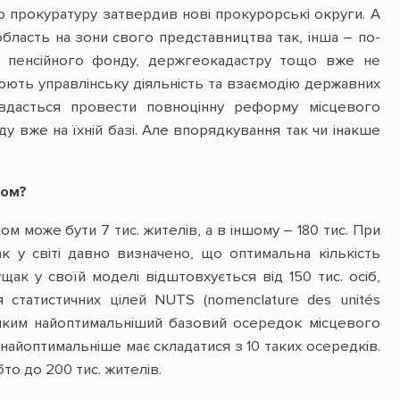
про прокуратуру затвердив нові прокурорські округи. А
бласть на зони свого представництва так, інша – по-
ії, пенсійного фонду, держгеокадастру тощо вже не
нюють управлінську діяльність та взаємодію державних
вдасться провести повноцінну реформу місцевого
у вже на їхній базі. Але впорядкування так чи інакше
ром?
 може бути 7 тис. жителів, а в іншому – 180 тис. При
к у світі давно визначено, що оптимальна кількість
щак у своїй моделі відштовхується від 150 тис. осіб,
 статистичних цілей NUTS (nomenclature des unités
за яким найоптимальніший базовий осередок місцевого
найоптимальніше має складатися з 10 таких осередків.
то до 200 тис. жителів.