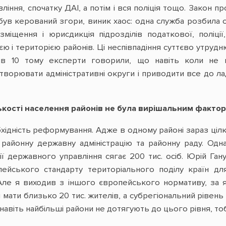
ління, спочатку ДАІ, а потім і вся поліція тощо. Закон 
був керований згори, виник хаос: одна служба розбила о
озміщення і юрисдикція підрозділів податкової, поліц
ю і територією районів. Ці неспівпадіння суттєво утруд
ів 10 тому експерти говорили, що навіть коли не 
ворювати адміністративні округи і приводити все до лад
лькості населення районів не була вирішальним факто
дність реформування. Адже в одному районі зараз цілком
районну державну адміністрацію та районну раду. Одна
ї державного управління сягає 200 тис. осіб. Юрій Гану
ейського стандарту територіального поділу країн для
ues). Але я виходив з іншого європейського нормативу, 
ати близько 20 тис. жителів, а субрегіональний рівень 
 навіть найбільші райони не дотягують до цього рівня, тоб