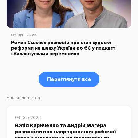
08 Лип, 2026
Роман Смалюк розповів про стан судової
реформи на шляху України до ЄС у подкасті
«Залаштунками перемовин»
Переглянути все
Блоги експертів
04 Сер, 2026
Юлія Кириченко та Андрій Магера
розповіли про напрацювання робочої
групи з підготовки до післявоєнних