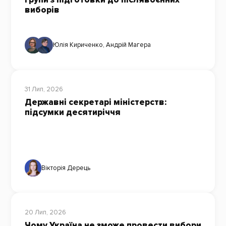
виборів
Юлія Кириченко
,
Андрій Магера
31 Лип, 2026
Державні секретарі міністерств:
підсумки десятиріччя
Вікторія Дерець
20 Лип, 2026
Чому Україна не зможе провести вибори