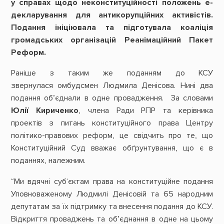
у справах щодо неконституційності положень е-
декларування для антикорупційних активістів.
Подання ініціювала та підготувала коаліція
громадських організацій Реанімаційний Пакет
Реформ.
Раніше з таким же поданням до КСУ
звернулася омбудсмен Людмила Денісова. Нині два
подання об’єднали в одне провадження. За словами
Юлії Кириченко
, члена Ради РПР та керівника
проектів з питань конституційного права Центру
політико-правових реформ, це свідчить про те, що
Конституційний Суд вважає обґрунтування, що є в
поданнях, належним.
“Ми вдячні суб‘єктам права на конституційне подання
Уповноваженому Людмилі Денісовій та 65 народним
депутатам за їх підтримку та внесення подання до КСУ.
Відкриття проваджень та об’єднання в одне на цьому