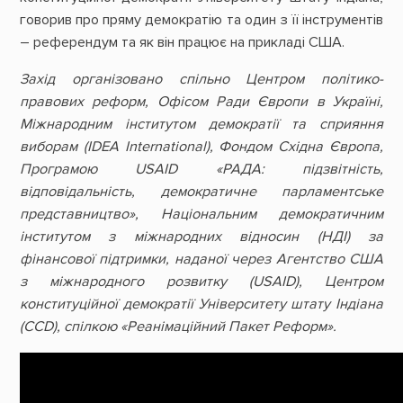
говорив про пряму демократію та один з її інструментів
– референдум та як він працює на прикладі США.
Захід організовано спільно Центром політико-
правових реформ, Офісом Ради Європи в Україні,
Міжнародним інститутом демократії та сприяння
виборам (IDEA International), Фондом Східна Європа,
Програмою USAID «РАДА: підзвітність,
відповідальність, демократичне парламентське
представництво», Національним демократичним
інститутом з міжнародних відносин (НДI) за
фінансової підтримки, наданої через Агентство США
з міжнародного розвитку (USAID), Центром
конституційної демократії Університету штату Індіана
(ССD), спілкою «Реанімаційний Пакет Реформ».