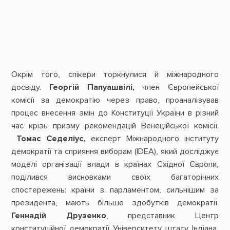
Окрім того, спікери торкнулися й міжнародного
досвіду.
Георгій Папуашвілі,
член Європейської
комісії за демократію через право, проаналізував
процес внесення змін до Конституції України в різний
час крізь призму рекомендацій Венеційської комісії.
Томас Седеліус,
експерт Міжнародного інституту
демократії та сприяння виборам (IDEA), який досліджує
моделі організації влади в країнах Східної Європи,
поділився висновками своїх багаторічних
спостережень: країни з парламентом, сильнішим за
президента, мають більше здобутків демократії.
Геннадій Друзенко
, представник Центр
конституційної демократії Університету штату Індіана,