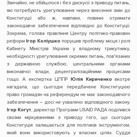
Звичайно, не обійшлося і без дискусії з приводу питань,
які потребують урегулювання через внесення змін до
Конституції або ж, навпаки, повинні отримати
законодавче забезпечення відповідно до Конституції.
Зокрема, голова правління Центру політико-правових
реформ
Ігор Коліушко
порушив проблему місця і ролі
Кабінету Міністрів України у владному трикутнику,
необхідності урегулювання окремих питань, пов’язаних
з державною службою, центральними органами
виконавчої влади, децентралізаційними процесами
тощо. А експертка ЦППР
Юлія Кириченко
вкотре
нагадала, що сьогодні передбачене Конституцією
право громадян на референдум не має законодавчого
забезпечення – досі не ухвалено відповідного закону.
Ігор Когут
, директор Програми USAID РАДА поділився
своїми міркуваннями з приводу того, що сьогодні
Конституція залишається для політиків інструментом,
який вони використовують у власних цілях. Суддя