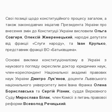
Свої позиції щодо конституційного процесу загалом, а
також законодавчих ініціатив Президента України про
внесення змін до Конституції України висловили
Ольга
Совгиря
,
Олексій Жмеренецький
, народні депутати
від фракції «Слуги народу», та
Іван Крулько
,
представник фракції ВО «Батьківщина».
Основні виклики конституціоналізму в Україні з
наукового погляду окреслили доктор юридичних наук,
член-кореспондент Національної академії правових
наук України
Дмитро Лук’янов
, доценти Львівського
національного університету імені Івана Франка
Олена
Бориславська
та
Сергій Різник
, суддя Верховного
Суду
Мирослава Білак
, член Комісії з питань правової
реформи
Всеволод Речицький
.