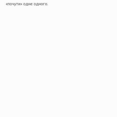
«почути» одне одного.