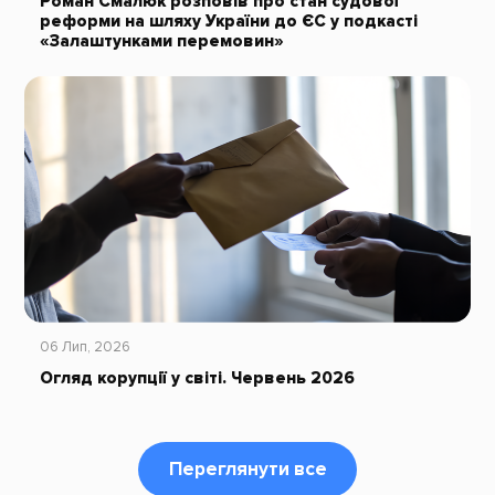
Роман Смалюк розповів про стан судової
реформи на шляху України до ЄС у подкасті
«Залаштунками перемовин»
06 Лип, 2026
Огляд корупції у світі. Червень 2026
Переглянути все