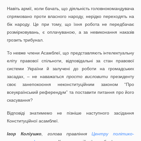
Навіть армії, коли бачать, що діяльність головнокомандувача
спрямовано проти власного народу, нерідко переходять на
бік народу. Це при тому, що їхня робота не передбачає
розмірковувань, є оплачуваною, а за невиконання наказів
грозить трибунал.
То невже члени Асамблеї, що представляють інтелектуальну
еліту правової спільноти, відповідальні за стан правової
системи України й залучені до роботи на громадських
засадах, – не наважаться
просто висловити
президенту
своє занепокоєння неконституційним законом “Про
всеукраїнський референдум” та поставити питання про його
скасування?
Відповіді знатимемо не пізніше наступного засідання
Конституційної асамблеї.
Ігор Коліушко
, голова правління
Центру політико-