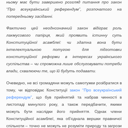
ньому має бути завершено розгляд питання про закон
“Про всеукраїнський референдум”, розпочатого на
попередньому засіданні.
Фактично цей неоднозначний закон відіграє роль
лакмусового папірця, який проявить істинну суть
Конституційної асамблеї: чи здатна вона бути
інтелектуальною потугою для підготовки
конституційної реформи в інтересах українського
суспільства – чи спроможна лише обслуговувати потреби
влади, схвалюючи те, що їй будуть подавати.
Очевидно, не всі громадяни можуть самотужки розібратися в
тому, чи відповідає Конституції
закон “Про всеукраїнський
референдум”
, що був прийнятий та набрав чинності в
листопаді минулого року, а також передбачити, якими
можуть бути наслідки його прийняття. Однак члени
Конституційної асамблеї, яка об’єднала вершки правничої
спільноти – точно не можуть не розуміти природу та загрози