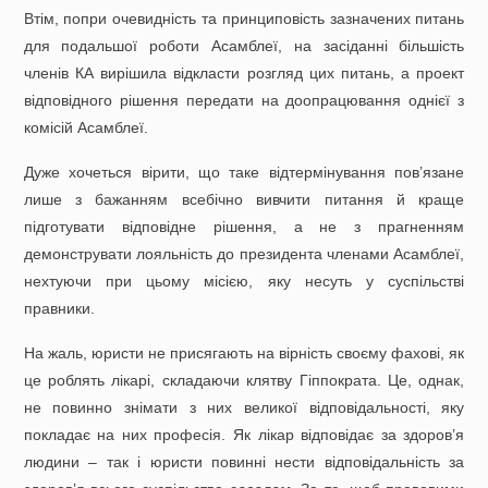
Втім, попри очевидність та принциповість зазначених питань
для подальшої роботи Асамблеї, на засіданні більшість
членів КА вирішила відкласти розгляд цих питань, а проект
відповідного рішення передати на доопрацювання однієї з
комісій Асамблеї.
Дуже хочеться вірити, що таке відтермінування пов’язане
лише з бажанням всебічно вивчити питання й краще
підготувати відповідне рішення, а не з прагненням
демонструвати лояльність до президента членами Асамблеї,
нехтуючи при цьому місією, яку несуть у суспільстві
правники.
На жаль, юристи не присягають на вірність своєму фахові, як
це роблять лікарі, складаючи клятву Гіппократа. Це, однак,
не повинно знімати з них великої відповідальності, яку
покладає на них професія. Як лікар відповідає за здоров’я
людини – так і юристи повинні нести відповідальність за