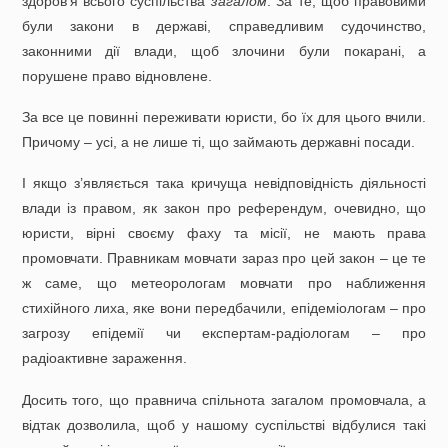
здоров’я всього суспільства
загалом
. За те, щоб правовими
були закони в державі, справедливим судочинство,
законними дії влади, щоб злочини були покарані, а
порушене право відновлене.
За все це повинні переживати юристи, бо їх для цього вчили.
Причому – усі, а не лише ті, що займають державні посади.
І якщо з’являється така кричуща невідповідність діяльності
влади із правом, як закон про референдум, очевидно, що
юристи, вірні своєму фаху та місії, не мають права
промовчати. Правникам мовчати зараз про цей закон – це те
ж саме, що метеорологам мовчати про наближення
стихійного лиха, яке вони передбачили, епідеміологам – про
загрозу епідемії чи експертам-радіологам – про
радіоактивне зараження.
Досить того, що правнича спільнота загалом промовчала, а
відтак дозволила, щоб у нашому суспільстві відбулися такі