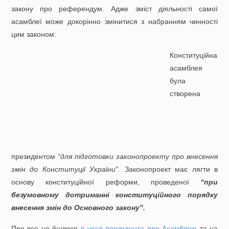
закону про референдум. Адже зміст діяльності самої
асамблеї може докорінно змінитися з набранням чинності
цим законом.
Конституційна
асамблея
була
створена
президентом
“для підготовки законопроекту про внесення
змін до Конституції України”.
Законопроект має лягти в
основу конституційної реформи, проведеної
“при
безумовному дотриманні конституційного порядку
внесення змін до Основного закону”.
Про все це йшлося
в указі президента про Асамблею
та на