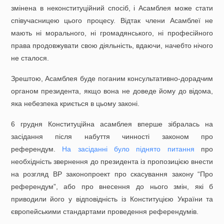
змінена в неконституційний спосіб, і Асамблея може стати
співучасницею цього процесу. Відтак члени Асамблеї не
мають ні морального, ні громадянського, ні професійного
права продовжувати свою діяльність, вдаючи, начебто нічого
не сталося.
Зрештою, Асамблея буде поганим консультативно-дорадчим
органом президента, якщо вона не доведе йому до відома,
яка небезпека криється в цьому законі.
6 грудня Конституційна асамблея вперше зібралась на
засідання після набуття чинності законом про
референдум.
На засіданні було піднято питання
про
необхідність звернення до президента із пропозицією внести
на розгляд ВР законопроект про скасування закону “Про
референдум”, або про внесення до нього змін, які б
приводили його у відповідність із Конституцією України та
європейськими стандартами проведення референдумів.