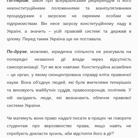
По-перше
, закон про всеукраїнський референдум із його
неконституційними положеннями та маніпулятивними
процедурами є загрозою не окремим особам чи
підприємствам. Він несе загрозу конституційному ладу в
Україні, а значить – усій правовій системі та державі в
цілому. Перед таким Україна ще не поставала.
По-друге
, можливо, юридична спільнота не реагувала на
попередні незаконні дії влади через відсутність
самоорганізації. Тут же все навпаки: Конституційна асамблея
– це орган, у якому сконцентрована справді еліта правничої
науки. Вона об’єднує людей, які були вчителями теперішніх
та виховують майбутніх суддів, правоохоронців, політиків. У
ній засідають люди, які визначають обличчя правової
системи України.
Чи матимуть вони право надалі писати в працях чи говорити
студентам про верховенство права, якщо навіть не
спробують докласти зусиль, аби відстояти його в дії?