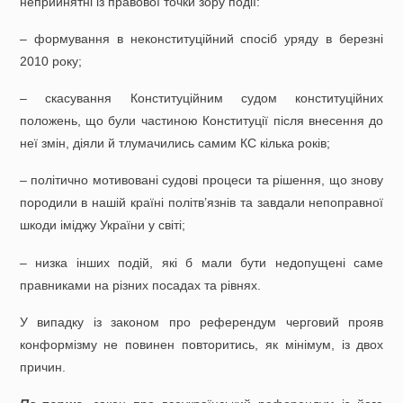
неприйнятні із правової точки зору події:
– формування в неконституційний спосіб уряду в березні
2010 року;
– скасування Конституційним судом конституційних
положень, що були частиною Конституції після внесення до
неї змін, діяли й тлумачились самим КС кілька років;
– політично мотивовані судові процеси та рішення, що знову
породили в нашій країні політв’язнів та завдали непоправної
шкоди іміджу України у світі;
– низка інших подій, які б мали бути недопущені саме
правниками на різних посадах та рівнях.
У випадку із законом про референдум черговий прояв
конформізму не повинен повторитись, як мінімум, із двох
причин.