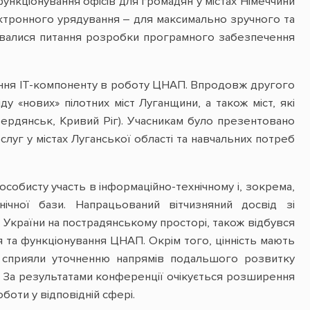
нкціонування офісів для громадян у містах Німеччини
електронного урядування – для максимально зручного та
рювалися питання розробки програмного забезпечення
ження ІТ-компоненту в роботу ЦНАП. Впродовж другого
 «нових» пілотних міст Луганщини, а також міст, які
Бердянськ, Кривий Ріг). Учасникам було презентовано
слуг у містах Луганської області та навчальних потреб
особисту участь в інформаційно-технічному і, зокрема,
нічної бази. Напрацьований вітчизняний досвід зі
 України на пострадянському просторі, також відбувся
я та функціонування ЦНАП. Окрім того, цінність мають
о сприяли уточненню напрямів подальшого розвитку
. За результатами конференції очікується розширення
боти у відповідній сфері.