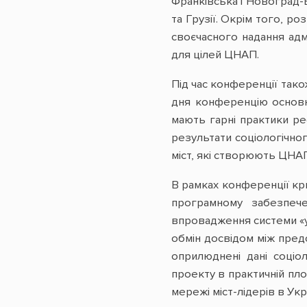
Франківська і Новоград-
та Грузії. Окрім того, р
своєчасного надання ад
для цілей ЦНАП.
Під час конференції так
дня конференцію основну
мають гарні практики ре
результати соціологічног
міст, які створюють ЦНА
В рамках конференції кри
програмному забезпечен
впровадження системи «у
обмін досвідом між пред
оприлюднені дані соціо
проекту в практичній пл
мережі міст-лідерів в Укр