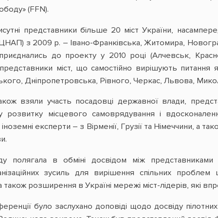
ободу» (FFN).
сутні представники більше 20 міст України, насампере
(ЦНАП) з 2009 р. – Івано-Франківська, Житомира, Новогр
 приєднались до проекту у 2010 році (Алчевськ, Красн
представники міст, що самостійно вирішують питання як
ого, Дніпропетровська, Рівного, Черкас, Львова, Микола
акож взяли участь посадовці державної влади, предст
 у розвитку місцевого самоврядування і вдосконаленн
іноземні експерти – з Вірменії, Грузії та Німеччини, а т
и.
у полягала в обміні досвідом між представниками 
анізаційних зусиль для вирішення спільних проблем
 а також розширення в Україні мережі міст-лідерів, які в
еренції було заслухано доповіді щодо досвіду пілотни