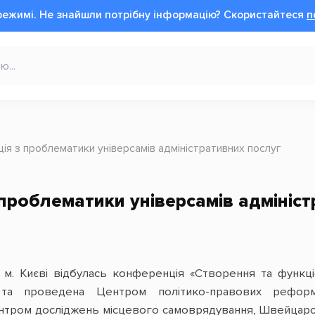
режимі.
Не знайшли потрібну інформацію?
Cкористайтеся
п
ія з проблематики універсамів адміністративних послуг
проблематики універсамів адмініст
у м. Києві відбулась конференція «Створення та функц
на та проведена Центром політико-правових рефо
Центром досліджень місцевого самоврядування, Швейцарс