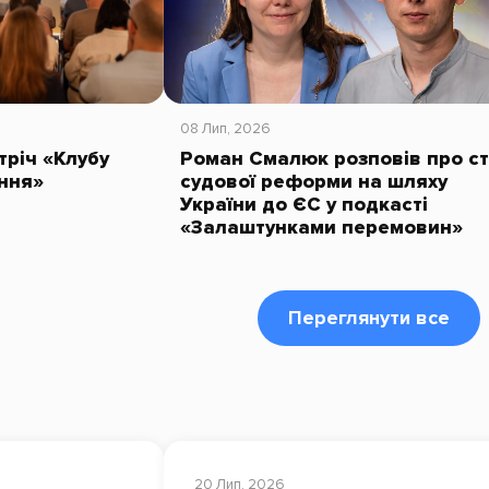
08 Лип, 2026
тріч «Клубу
Роман Смалюк розповів про с
ння»
судової реформи на шляху
України до ЄС у подкасті
«Залаштунками перемовин»
Переглянути все
20 Лип, 2026