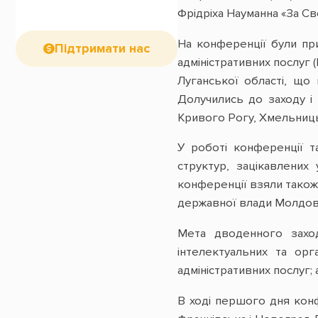
Фрідріха Науманна «За Св
На конференції були при
Підтримати нас
адміністративних послуг 
Луганської області, що
Долучились до заходу і 
Кривого Рогу, Хмельницьк
У роботі конференції т
структур, зацікавлених
конференції взяли також 
державної влади Молдов
Мета дводенного заход
інтелектуальних та орг
адміністративних послуг;
В ході першого дня конф