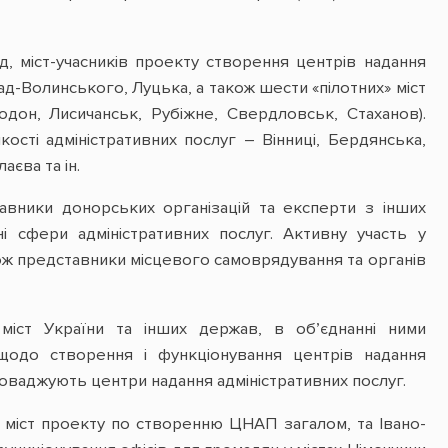
д, міст-учасників проекту створення центрів надання
ад-Волинського, Луцька, а також шести «пілотних» міст
одон, Лисичанськ, Рубіжне, Свердловськ, Стаханов).
ості адміністративних послуг – Вінниці, Бердянська,
єва та ін.
авники донорських організацій та експерти з інших
і сфери адміністративних послуг. Активну участь у
акож представники місцевого самоврядування та органів
міст України та інших держав, в об’єднанні ними
 щодо створення і функціонування центрів надання
проваджують центри надання адміністративних послуг.
х міст проекту по створенню ЦНАП загалом, та Івано-