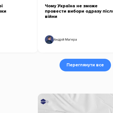
рі
Чому Україна не зможе
мки
провести вибори одразу післ
війни
Андрій Магера
Переглянути все