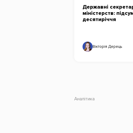
Державні секрета
міністерств: підсу
десятиріччя
Вікторія Дерець
Аналітика