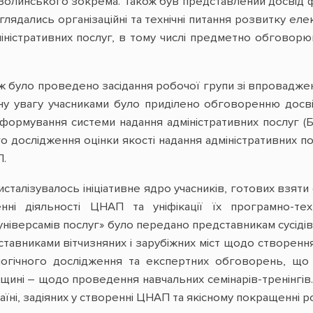
Волинського зокрема. Також був представлений досвід фу
озглядались організаційні та технічні питання розвитку 
міністративних послуг, в тому числі предметно обгово
ож було проведено засідання робочої групи зі впровад
 увагу учасниками було приділено обговоренню досвіду
формування системи надання адміністративних послуг (
о дослідження оцінки якості надання адміністративних по
П.
сталізувалось ініціативне ядро учасників, готових взяти 
ні діяльності ЦНАП та уніфікації їх програмно-тех
ніверсамів послуг» було передано представникам сусідів
ставниками вітчизняних і зарубіжних міст щодо створенн
логічного дослідження та експертних обговорень, щ
ощині – щодо проведення навчальних семінарів-тренінгів
аїні, задіяних у створенні ЦНАП та якісному покращенні ро