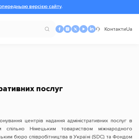
опередньою версією сайту
.
Контакти
Ua
ративних послуг
іонування центрів надання адміністративних послуг в
рм спільно Німецьким товариством міжнародного
ьким бюро співробітництва в Україні (SDC) та Фондом