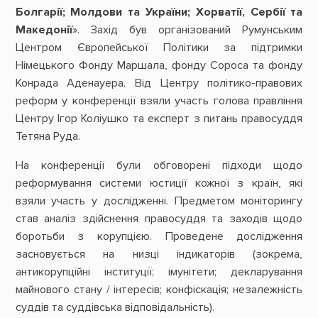
Болгарії; Молдови та України; Хорватії, Сербії та
Македонії
». Захід був організований Румунським
Центром Європейської Політики за підтримки
Німецького Фонду Маршала, фонду Сороса та фонду
Конрада Аденауера. Від Центру політико-правових
реформ у конференції взяли участь голова правління
Центру Ігор Коліушко та експерт з питань правосуддя
Тетяна Руда.
На конференції були обговорені підходи щодо
реформування системи юстиції кожної з країн, які
взяли участь у дослідженні. Предметом моніторингу
став аналіз здійснення правосуддя та заходів щодо
боротьби з корупцією. Проведене дослідження
засновується на низці індикаторів (зокрема,
антикорупційні інституції; імунітети; декларування
майнового стану / інтересів; конфіскація; незалежність
суддів та суддівська відповідальність).