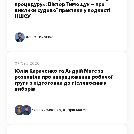
процедуру»: Віктор Тимощук – про
виклики судової практики у подкасті
НШСУ
Віктор Тимощук
04 Сер, 2026
Юлія Кириченко та Андрій Магера
розповіли про напрацювання робочої
групи з підготовки до післявоєнних
виборів
Юлія Кириченко
,
Андрій Магера