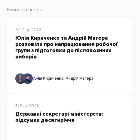
Блоги експертів
04 Сер, 2026
Юлія Кириченко та Андрій Магера
розповіли про напрацювання робочої
групи з підготовки до післявоєнних
виборів
Юлія Кириченко
,
Андрій Магера
31 Лип, 2026
Державні секретарі міністерств:
підсумки десятиріччя