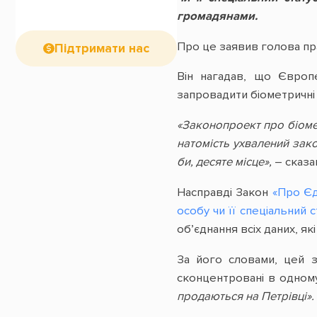
громадянами.
Про це заявив голова пр
Підтримати нас
Він нагадав, що Європ
запровадити біометричні
«Законопроект про біоме
натомість ухвалений зак
би, десяте місце»,
– сказа
Насправді Закон
«Про Єд
особу чи її спеціальний с
об’єднання всіх даних, я
За його словами, цей з
сконцентровані в одному
продаються на Петрівці».