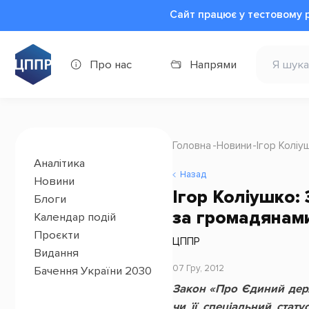
Сайт працює у тестовому 
Про нас
Напрями
Головна
Новини
Ігор Колі
Аналітика
Назад
Новини
Ігор Коліушко:
Блоги
за громадянам
Календар подій
Проєкти
ЦППР
Видання
07 Гру, 2012
Бачення України 2030
Закон «Про Єдиний держ
чи її спеціальний стат