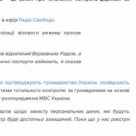
 в ефірі
Радіо Свобода
.
ізації візового режиму просив
.
ув відхилений Верховною Радою, а
ичні паспорти займають, я сказав
о підтверджують громадянство України, посвідчують
стеми тотального контролю за громадянами на основі
 у розпорядженні МВС України.
артів щодо захисту персональних даних, які будуть
стр буде достатньо захищений. Поки що у нас реєстри