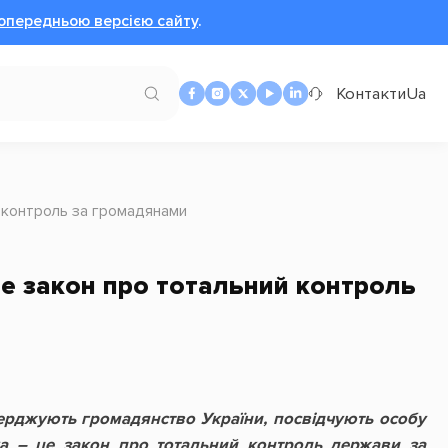
опередньою версією сайту
.
Контакти
Ua
й контроль за громадянами
це закон про тотальний контроль
ерджують громадянство України, посвідчують особу
ака – це закон про тотальний контроль держави за