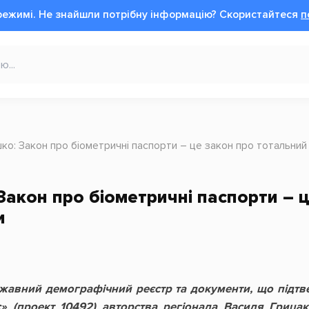
режимі.
Не знайшли потрібну інформацію?
Cкористайтеся
п
ушко: Закон про біометричні паспорти – це закон про тотальни
 Закон про біометричні паспорти – 
и
авний демографічний реєстр та документи, що підтв
ус» (проект 10492) авторства регіонала Василя Гриц