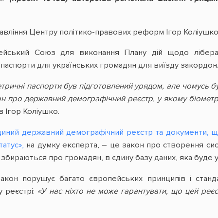
авління Центру політико-правових реформ Ігор Коліушко
ейський Союз для виконання Плану дій щодо ліберал
 паспорти для українських громадян для виїзду закордон
тричні паспорти був підготовлений урядом, але чомусь б
он про державний демографічний реєстр, у якому біометр
в Ігор Коліушко.
иний державний демографічний реєстр та документи, щ
татус»,
на думку експерта, – це закон про створення си
кі збираються про громадян, в єдину базу даних, яка буде
акон порушує багато європейських принципів і станд
 реєстрі:
«У нас ніхто не може гарантувати, що цей реє