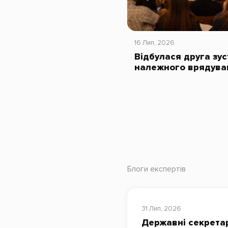
16 Лип, 2026
Відбулася друга зус
належного врядува
Блоги експертів
31 Лип, 2026
Державні секрета