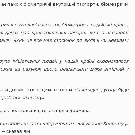
ає також біометричні внутрішні паспорти, біометричні
ричні внутрішні паспорти, біометричні водійські права,
даних про приватизаційні папери, які є в наявності
ації? Який це все має стосунок до видачі чи невидачі
рупа ініціативних людей у нашій країні скористалася
можна за рахунок цього реалізувати дуже вигідний у
авати документи за цим законом:
«Очевидно , угода буде
аробітки на цьому».
 як поліцейська, тоталітарна держава.
й повинен стати інструментом скасування Конституції
,
– сказав він.