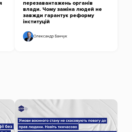
я
перезавантажень органів
влади. Чому заміна людей не
завжди гарантує реформу
інституцій
Олександр Банчук