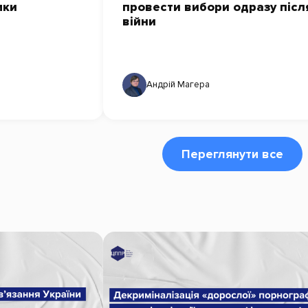
мки
провести вибори одразу післ
війни
Андрій Магера
Переглянути все