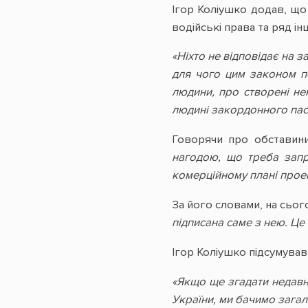
Ігор Коліушко додав, що
водійські права та ряд і
«Ніхто не відповідає на 
для чого цим законом пе
людини, про створені не
людині закордонного пас
Говорячи про обставини
нагодою, що треба запр
комерційному плані прое
За його словами, на сьог
підписана саме з нею. Ц
Ігор Коліушко підсумував
«Якщо ще згадати недавн
України, ми бачимо загаль