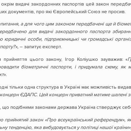
 окрім видачі закордонних паспортів цей закон передбач
нших документів, про які Європейський Союз не просив.
запитання, а для чого цим законом передбачені ще й біомет
редбачено для видачі закордонного паспорта збирання 
ю юридичні особи, підприємницькі чи громадські організ
порту?»,
– запитує експерт.
 прийняття цього закону, Ігор Коліушко зауважив: «
Г
овадити біометричні паспорти, і придумала схему, як 
кт
».
одні тільки одна структура в Україні має можливість вид
е концерн ЄДАПС. Цей концерн приватний матиме шалені з
, що подібними законами держава Україна стверджує себе
о прийнятий закон «Про всеукраїнський референдум», яки
ну тенденцію, яка вибудовується у політиці нашої країни»