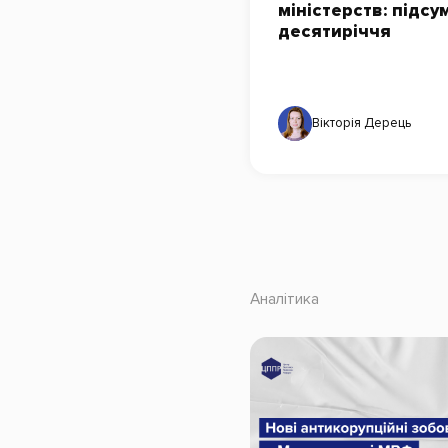
міністерств: підсу
десятиріччя
Вікторія Дерець
Аналітика