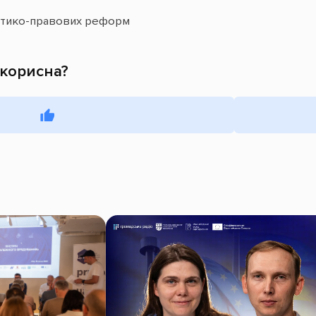
ітико-правових реформ
 корисна?