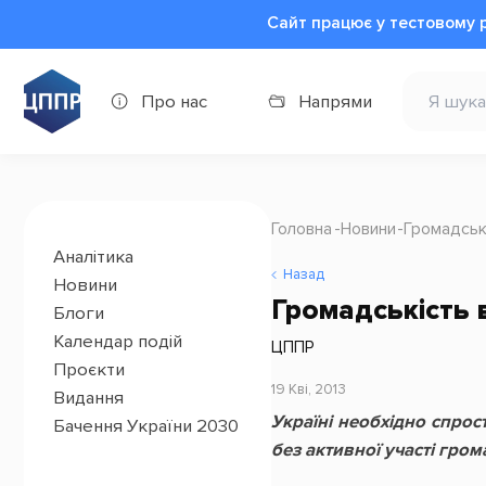
Сайт працює у тестовому 
Про нас
Напрями
Головна
Новини
Громадські
Аналітика
Назад
Новини
Громадськість 
Блоги
Календар подій
ЦППР
Проєкти
19 Кві, 2013
Видання
Україні необхідно спро
Бачення України 2030
без активної участі гром