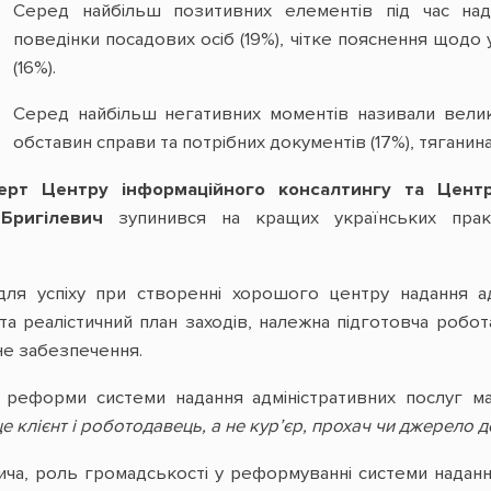
Серед найбільш позитивних елементів під час нада
поведінки посадових осіб (19%), чітке пояснення щодо 
(16%).
Серед найбільш негативних моментів називали великі 
обставин справи та потрібних документів (17%), тяганина
ерт Центру інформаційного консалтингу та Цент
Бригілевич
зупинився на кращих українських практ
для успіху при створенні хорошого центру надання ад
 та реалістичний план заходів, належна підготовча робо
не забезпечення.
і реформи системи надання адміністративних послуг м
е клієнт і роботодавець, а не кур
’єр, прохач чи джерело д
ича, роль громадськості у реформуванні системи наданн