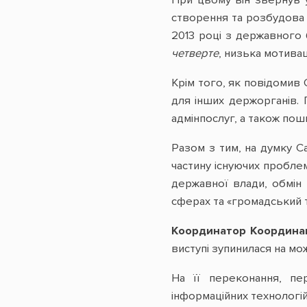
При цьому він звернув 
створення та розбудова «
2013 році з державного 
четверте
, низька мотива
Крім того, як повідомив 
для інших держорганів. 
адмінпослуг, а також пош
Разом з тим, на думку С
частину існуючих пробле
державної влади, обмін
сферах та «громадський т
Координатор Координац
виступі зупинилася на мо
На її переконання, пе
інформаційних технологій