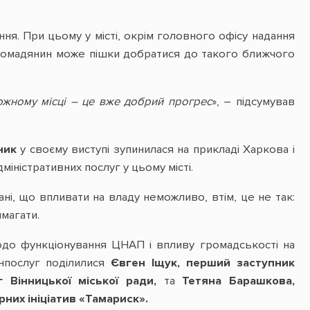
ня. При цьому у місті, окрім головного офісу надання
м громадянин може пішки добратися до такого ближчого
ожному місці – це вже добрий прогрес
», – підсумував
шник
у своєму виступі зупинилася на прикладі Харкова і
іністративних послуг у цьому місті.
ні, що впливати на владу неможливо, втім, це не так:
магати.
одо функціонування ЦНАП і впливу громадськості на
нпослуг поділилися
Євген Іщук, перший заступник
 Вінницької міської ради,
та
Тетяна Барашкова,
них ініціатив «Тамариск».