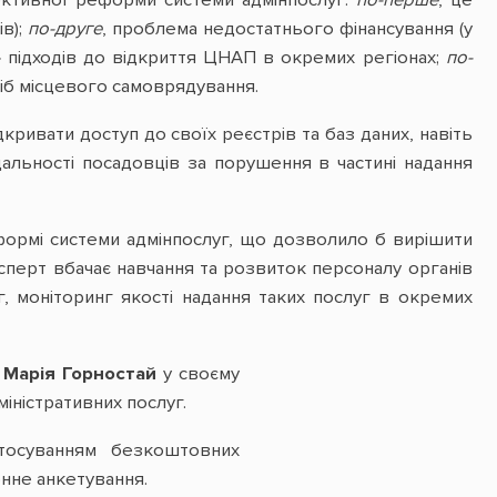
ективної реформи системи адмінпослуг:
по-перше
, це
ів);
по-друге
, проблема недостатнього фінансування (у
» підходів до відкриття ЦНАП в окремих регіонах;
по-
сіб місцевого самоврядування.
кривати доступ до своїх реєстрів та баз даних, навіть
дальності посадовців за порушення в частині надання
еформі системи адмінпослуг, що дозволило б вирішити
сперт вбачає навчання та розвиток персоналу органів
, моніторинг якості надання таких послуг в окремих
 Марія Горностай
у своєму
іністративних послуг.
стосуванням безкоштовних
онне анкетування.