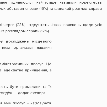
ння адмінпослуг найчастіше називали коректність
усіх обставин справи (16%) та швидкий розгляд справи
черги (23%), відсутність чітких пояснень щодо усіх
 із розглядом справи (17%).
ру досліджень місцевого
иках організації надання
міністративних послуг. Це
та, адекватне приміщення, а
ають бути громадяни та їх
оходів
», – додав експерт.
я амін послуг – «
зрозуміти,