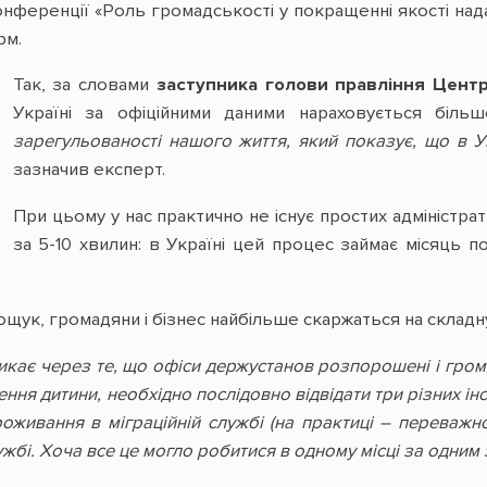
онференції «Роль громадськості у покращенні якості над
рм.
Так, за словами
заступника голови правління Цент
Україні за офіційними даними нараховується більше
зарегульованості нашого життя, який показує, що в Ук
зазначив експерт.
При цьому у нас практично не існує простих адміністра
за 5-10 хвилин: в Україні цей процес займає місяць п
щук, громадяни і бізнес найбільше скаржаться на складну
ає через те, що офіси держустанов розпорошені і громад
ння дитини, необхідно послідовно відвідати три різних ін
роживання в міграційній службі (на практиці – переважн
ужбі. Хоча все це могло робитися в одному місці за одни