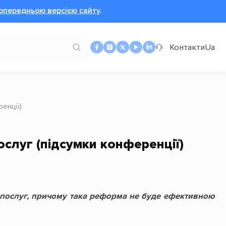
опередньою версією сайту
.
Контакти
Ua
енції)
ослуг (підсумки конференції)
х послуг, причому така реформа не буде ефективною