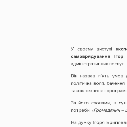
У своєму виступі
експ
самоврядування Ігор 
адміністративних послуг.
Він назвав п’ять умов 
політична воля, бачення
також технічне і програм
За його словами, в сут
потреби.
«Громадянин – ц
На думку Ігоря Бригілев