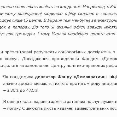
довело свою ефективність за кордоном. Наприклад, в Кан
зичному відвідуванні людиною офісу складає в середнь
оштує лише 15 центів. В Україні теж майбутнє за електро
док в паперах. До того ж фізичні офіси завжди мусят
г для громадян, і тому Україні необхідно пройти етап
ли презентовані результати соціологічних досліджень з
их послуг. Дослідження проводилося Фондом «Демокра
оціології на замовлення Центру політико-правових реформ
Як повідомила
директор Фонду «Демократичні ініці
значно зросла кількість тих, хто протягом року зверт
– з 36% до 47,5%.
В оцінці якості надання адміністративних послуг думки 
– погану. Оцінюють якість надання адміністративних по