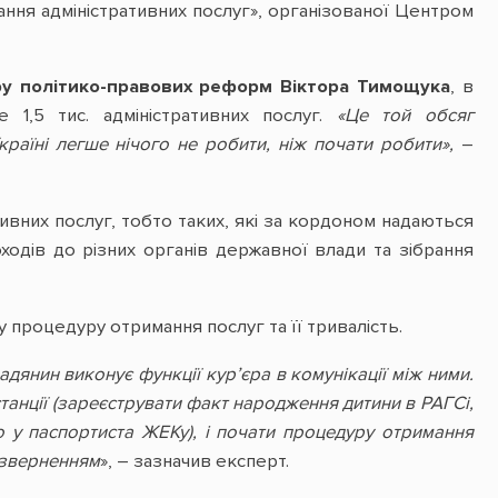
ання адміністративних послуг», організованої Центром
ру політико-правових реформ Віктора Тимощука
, в
 1,5 тис. адміністративних послуг.
«Це той обсяг
раїні легше нічого не робити, ніж почати робити»,
–
тивних послуг, тобто таких, які за кордоном надаються
оходів до різних органів державної влади та зібрання
 процедуру отримання послуг та її тривалість.
янин виконує функції кур’єра в комунікації між ними.
станції (зареєструвати факт народження дитини в РАГСі,
о у паспортиста ЖЕКу), і почати процедуру отримання
м зверненням
», – зазначив експерт.