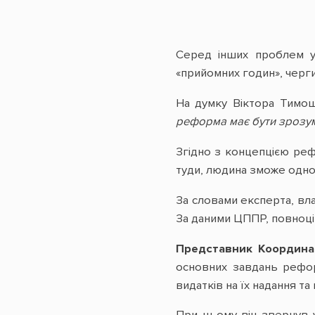
Серед інших проблем у 
«прийомних годин», черги
На думку Віктора Тимо
реформа має бути зрозумі
Згідно з концепцією реф
туди, людина зможе одноча
За словами експерта, вла
За даними ЦППР, повноцін
Представник Координа
основних завдань рефор
видатків на їх надання т