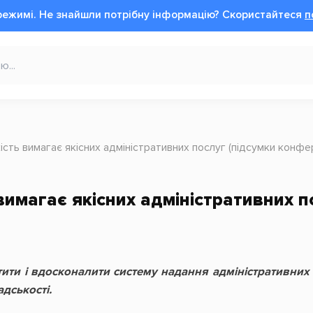
режимі.
Не знайшли потрібну інформацію?
Cкористайтеся
п
сть вимагає якісних адміністративних послуг (підсумки конфер
вимагає якісних адміністративних п
стити і вдосконалити систему надання адміністративни
адськості.