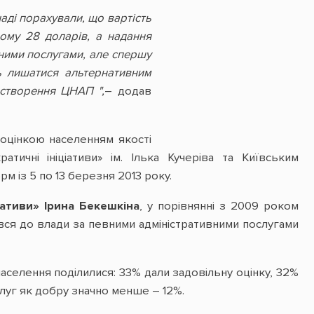
аді порахували, що вартість
ому 28 доларів, а надання
нними послугами, але спершу
ь лишатися альтернативним
 створення ЦНАП ",
– додав
 оцінкою населенням якості
тичні ініціативи» ім. Ілька Кучеріва та Київським
 із 5 по 13 березня 2013 року.
ативи» Ірина Бекешкіна
, у порівнянні з 2009 роком
ався до влади за певними адміністративними послугами
населення поділилися: 33% дали задовільну оцінку, 32%
слуг як добру значно менше – 12%.