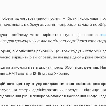
сфері адміністративних послуг – брак інформації пр
, нечемність в обслуговуванні, непрозорі та часто необґр
щука, проблему може вирішити вступ в дію нового
зак
ла для громадян і не має політично-партійного характер
орми, в обласних і районних центрах будуть створені 
сно вирішити різні справи, за які відвідають різні служби
да за законом має відкрити понад 650 таких центрів. На
ні ЦНАП діють в 12-15 містах України.
ційного центру з упровадження економічних рефор
мування сфери адміністративних послуг – підвищення я
а підвищення рівня поінформованості населення щодо нада