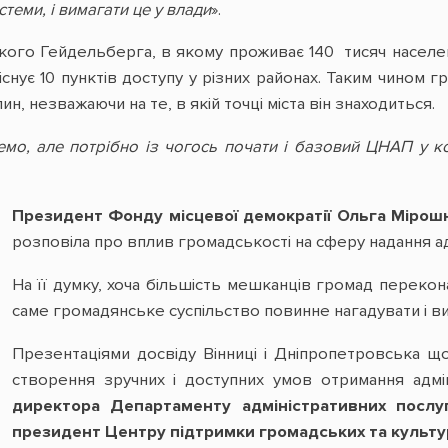
стеми, і вимагати це у влади
».
ького Гейдельберга, в якому проживає 140 тисяч населен
 існує 10 пунктів доступу у різних районах. Таким чино
ин, незважаючи на те, в якій точці міста він знаходиться.
мо, але потрібно із чогось почати і базовий ЦНАП у к
Президент Фонду місцевої демократії Ольга Міро
розповіла про вплив громадськості на сферу надання адм
На її думку, хоча більшість мешканців громад перекона
саме громадянське суспільство повинне нагадувати і ви
Презентаціями досвіду Вінниці і Дніпропетровська щ
створення зручних і доступних умов отримання адмі
директора Департаменту адміністративних послуг
президент Центру підтримки громадських та культур