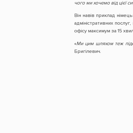
чого ми хочемо від цієї си
Він навів приклад німец
адміністративних послуг,
офісу максимум за 15 хвил
«
Ми цим шляхом теж піде
Бригілевич.