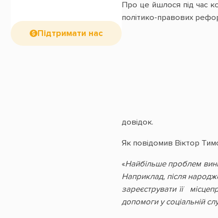
Про це йшлося під час к
політико-правових рефо
Підтримати нас
довідок.
Як повідомив Віктор Тимо
«
Найбільше проблем виник
Наприклад, після народже
зареєструвати її місцеп
допомоги у соціальній сл