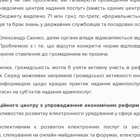
увагу на такі проблеми, які гальмують проведення еф
відомчих центрів надання послуг» (замість єдиних центр
бюджету виділено 71 млн грн.);
по-третє
, «формальність
ція та брак знань у державних службовців та посадових о
Олександр Саєнко, деякі органи влади відмовляються від
Проблемою є і те, що відсутні конкретні норми відпові
ирене ставлення до громадянина як прохача.
аєнка, громадськість могла б узяти активну участь в р
м. Серед можливих напрямків громадської активності ек
 інформацією щодо кращих практик надання адмінпослуг
иск» на суб’єктів надання адмінпослуг.
ійного центру з упровадження економічних реформ
жливостях розвитку електронного урядування у сфері адм
рспективним є розвиток електронних послуг із за
, спілкування на онлайн-майданчиках та форумах, електр