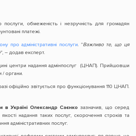
о послуги, обмеженість і незручність для громадян
унтовані платежі.
ону про адміністративні послуги
. "
Важливо те, що ця
у
", – додав експерт.
єдині центри надання адмінпослуг (ЦНАП). Прийшовши
 / органи.
разі офіційно звітується про функціонування 110 ЦНАП.
м в Україні Олександр Саєнко
зазначив, що серед
кості надання таких послуг, скорочення строків та
ння адміністративних послуг.