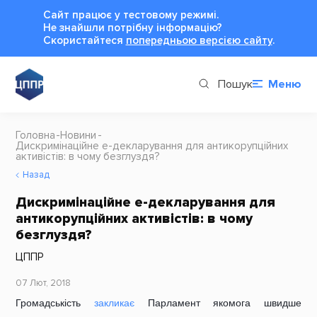
Сайт працює у тестовому режимі.
Не знайшли потрібну інформацію?
Cкористайтеся
попередньою версією сайту
.
Пошук
Меню
Головна
Новини
Дискримінаційне е-декларування для антикорупційних
активістів: в чому безглуздя?
Назад
Дискримінаційне е-декларування для
антикорупційних активістів: в чому
безглуздя?
ЦППР
07 Лют, 2018
Громадськість
закликає
Парламент якомога швидше