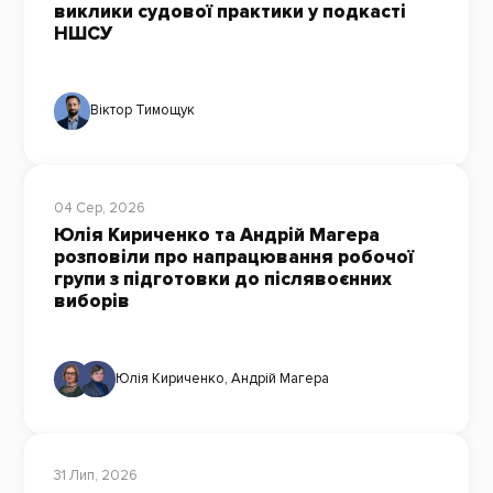
виклики судової практики у подкасті
НШСУ
Віктор Тимощук
04 Сер, 2026
Юлія Кириченко та Андрій Магера
розповіли про напрацювання робочої
групи з підготовки до післявоєнних
виборів
Юлія Кириченко
,
Андрій Магера
31 Лип, 2026