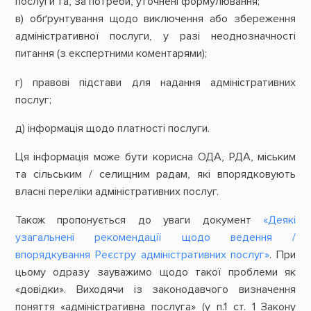
послуги та, за потреби, уточнені формулювання;
в) обґрунтування щодо виключення або збереження
адміністративної послуги, у разі неоднозначності
питання (з експертними коментарями);
г) правові підстави для надання адміністративних
послуг;
д) інформація щодо платності послуги.
Ця інформація може бути корисна ОДА, РДА, міським
та сільським / селищним радам, які впорядковують
власні переліки адміністративних послуг.
Також пропонується до уваги документ
«Деякі
узагальнені рекомендації щодо ведення /
впорядкування Реєстру адміністративних послуг»
. При
цьому одразу зауважимо щодо такої проблеми як
«довідки». Виходячи із законодавчого визначення
поняття «адміністративна послуга» (у п.1 ст. 1 Закону