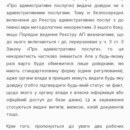
«Про адміністративні послуги») видача довідок не є
адміністративними послугами. Тому їх безпосереднє
включення до Реєстру адміністративних послуг є до
певної міри методологічно некоректним. З іншого боку,
якщо Порядок ведення Реєстру АП визначатиме, що
до нього включаються і дії, перераховані у ч. 3 ст. 3
Закону «Про адміністративні послуги», то ця
некоректність частково знімається. Але у будь-якому
разі варто буде обмежитися лише довідками, які
мають стандартизовану форму (єдине регулювання),
адже органи влади в принципі можуть видати будь-яку
довідку (тобто підтвердити будь-який статус чи факт,
щодо якого у органу влади є власна інформація або
офіційний доступ до бази даних). Ці ж зауваження
стосуються видачі витягів, виписок, копій документів
тощо.
Крім того, пропонується до уваги два робочих