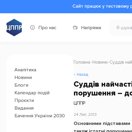
Сайт працює у тестовому 
Про нас
Напрями
Головна
Новини
Cуддів на
Аналітика
Назад
Новини
Cуддів найчаст
Блоги
порушення – д
Календар подій
Проєкти
ЦППР
Видання
24 Лип, 2013
Бачення України 2030
Основними підставами д
також істотні порушенн