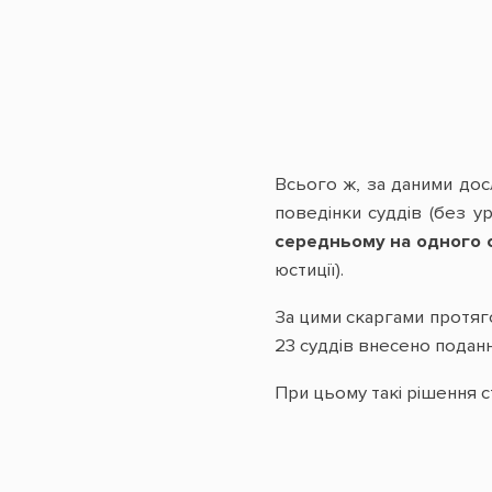
Всього ж, за даними досл
поведінки суддів (без ур
середньому на одного 
юстиції).
За цими скаргами протяго
23 суддів внесено подан
При цьому такі рішення ст