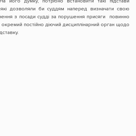
На його думку, потрібно встановити такі підстави
), які дозволяли би суддям наперед визначати свою
льнення з посади судді за порушення присяги повинно
и окремий постійно діючий дисциплінарний орган щодо
дставку.