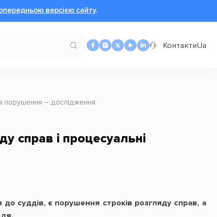
опередньою версією сайту
.
Контакти
Ua
ні порушення – дослідження
ду справ і процесуальні
 до суддів, є порушення строків розгляду справ, а
ддя.