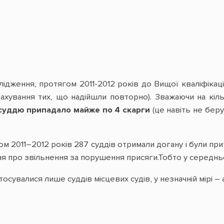
ідження, протягом 2011-2012 років до Вищої кваліфікаці
ахування тих, що надійшли повторно). Зважаючи на кількіс
суддю припадало майже по 4 скарги
(це навіть не беру
м 2011–2012 років 287 суддів отримали догану і були прит
ня про звільнення за порушення присяги.Тобто у середн
осувалися лише суддів місцевих судів, у незначній мірі – 