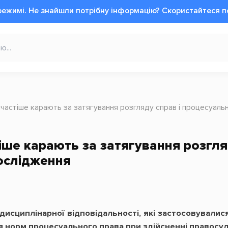
режимі.
Не знайшли потрібну інформацію?
Cкористайтеся
п
йчастіше карають за затягування розгляду справ і процесуаль
іше карають за затягування розгля
ослідження
исциплінарної відповідальності, які застосовувалися
я норм процесуального права при здійсненні правосу