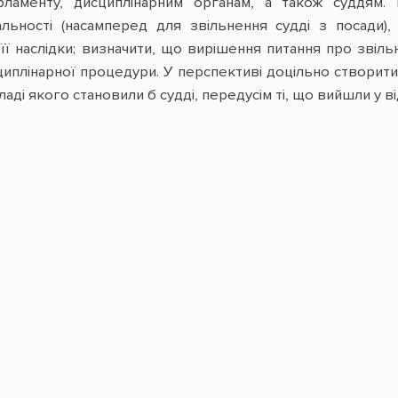
ламенту, дисциплінарним органам, а також суддям. 
дальності (насамперед для звільнення судді з посади
 її наслідки; визначити, що вирішення питання про зві
циплінарної процедури. У перспективі доцільно створит
кладі якого становили б судді, передусім ті, що вийшли у ві