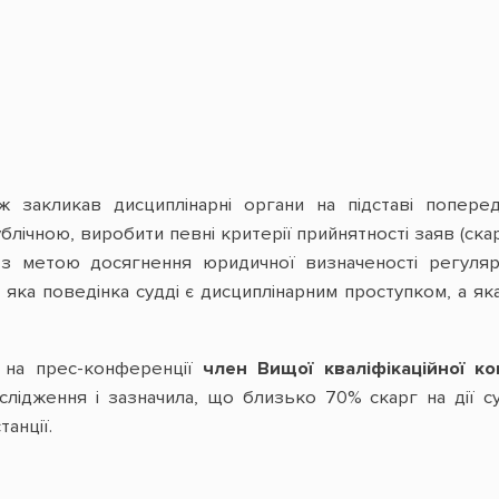
закликав дисциплінарні органи на підставі поперед
блічною, виробити певні критерії прийнятності заяв (скар
А з метою досягнення юридичної визначеності регулярн
яка поведінка судді є дисциплінарним проступком, а яка 
 на прес-конференції
член Вищої кваліфікаційної ко
слідження і зазначила, що близько 70% скарг на дії с
анції.