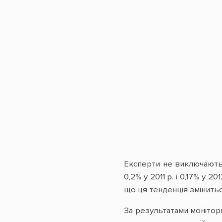
Експерти не виключають,
0,2% у 2011 р. і 0,17% у
що ця тенденція змінитьс
За результатами моніто