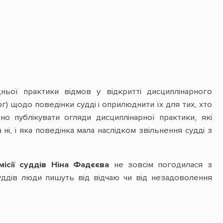
ньої практики відмов у відкритті дисциплінарного
г) щодо поведінки судді і оприлюднити їх для тих, хто
о публікувати огляди дисциплінарної практики, які
ні, і яка поведінка мала наслідком звільнення судді з
місії суддів Ніна Фадєєва
не зовсім погодилася з
уддів люди пишуть від відчаю чи від незадоволення