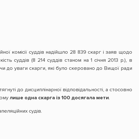
йної комісії суддів надійшло 28 839 скарг і заяв щодо
ть суддів (8 214 суддів станом на 1 січня 2013 р.), в
чи до уваги скарги, які було скеровано до Вищої ради
ягнуті до дисциплінарної відповідальності, а стосовно
ьому
лише одна скарга із 100 досягала мети
.
апеляційних судів.