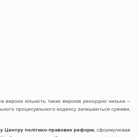
і вироки кількість таких вироків рекордно низька –
інального процесуального кодексу залишаються сумніви,
у Центру політико-правових реформ,
сформулював