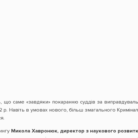
 що саме «завдяки» покаранню суддів за виправдувальн
 2012 р. Навіть в умовах нового, більш змагального Крим
я.
рингу
Микола Хавронюк, директор з наукового розвитк