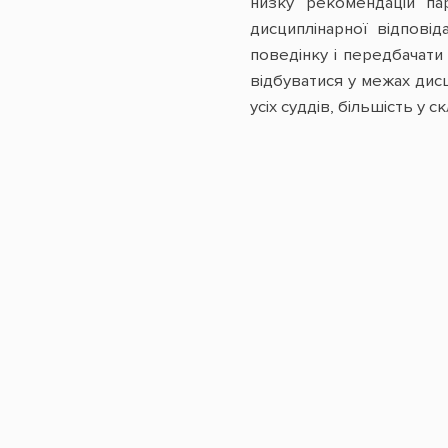
низку рекомендацій пар
дисциплінарної відпові
поведінку і передбачати
відбуватися у межах дис
усіх суддів, більшість у с