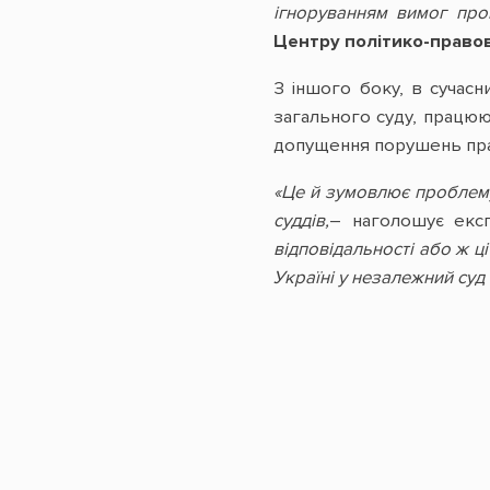
ігноруванням вимог про
Центру політико-право
З іншого боку, в сучас
загального суду, працюю
допущення порушень прав
«Це й зумовлює проблему
суддів,
– наголошує екс
відповідальності або ж ц
Україні у незалежний суд н