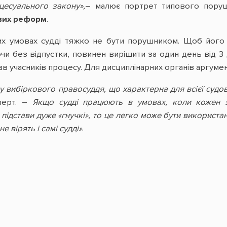
цесуального закону»,
– малює портрет типового пор
вих реформ
.
них умовах судді тяжко не бути порушником. Щоб його 
чи без відпустки, повинен вирішити за один день від 3 
 учасників процесу. Для дисциплінарних органів аргумен
 вибіркового правосуддя, що характерна для всієї судов
перт. –
Якщо судді працюють в умовах, коли кожен з
і підстави дуже «гнучкі», то це легко може бути використа
е вірять і самі судді»
.