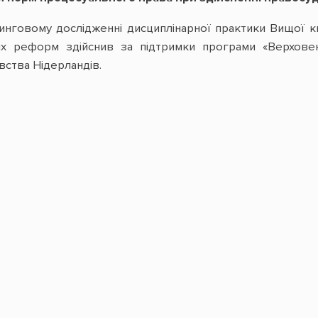
нговому дослідженні дисциплінарної практики Вищої квал
их реформ здійснив за підтримки програми «Верхове
вства Нідерландів.