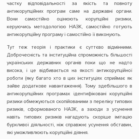
частку відповідальності за якість та повноту
антикорупційних програм саме на державні органи.
Вони самостійно оцінюють корупційні ризики,
керуючись методологією НАЗК, самостійно готують
антикорупційну програму і самостійно її виконують.
Тут теж теорія і практики є суттєво відмінними.
Доброчесність та інституційна спроможність більшості
українських державних органів поки що не надто
висока, і це відбивається на якості антикорупційної
роботи (яку багато хто в цих інституціях сприймає як
зайве додаткове навантаження). Тому здебільшого в
антикорупційних програмах ідентифіковані корупційні
ризики обмежуються скопійованими з переліку типових
ризиків, сформованого НАЗК, а заходи з усунення
навіть типових ризиків нагадують скоріше імітацію
бурхливої діяльності, ніж справжнє усунення обставин,
які уможливлюють корупційні діяння.