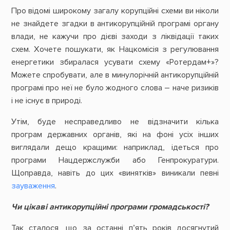
Про відомі широкому загалу корупційні схеми ви ніколи
не знайдете згадки в антикорупційній програмі органу
влади, не кажучи про дієві заходи з ліквідації таких
схем. Хочете пошукати, як Нацкомісія з регулювання
енергетики збиралася усувати схему «Ротердам+»?
Можете спробувати, але в минулорічній антикорупційній
програмі про неї не було жодного слова – наче ризиків
і не існує в природі.
Утім, буде несправедливо не відзначити кілька
програм державних органів, які на фоні усіх інших
виглядали дещо кращими: наприклад, ідеться про
програми Нацдержслужби або Генпрокуратури.
Щоправда, навіть до цих «винятків» виникали певні
зауваження
.
Чи цікаві антикорупційні програми громадськості?
Так сталося, що за останні п’ять років досягнутий