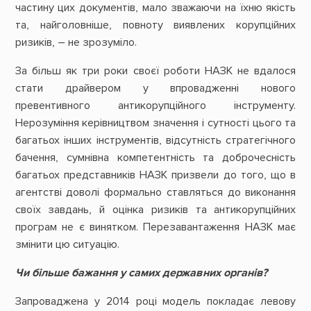
частину цих документів, мало зважаючи на їхню якість
та, найголовніше, повноту виявлених корупційних
ризиків, – не зрозуміло.
За більш як три роки своєї роботи НАЗК не вдалося
стати драйвером у впровадженні нового
превентивного антикорупційного інструменту.
Нерозуміння керівництвом значення і сутності цього та
багатьох інших інструментів, відсутність стратегічного
бачення, сумнівна компетентність та доброчесність
багатьох представників НАЗК призвели до того, що в
агентстві доволі формально ставляться до виконання
своїх завдань, й оцінка ризиків та антикорупційних
програм не є винятком. Перезавантаження НАЗК має
змінити цю ситуацію.
Чи більше бажання у самих державних органів?
Запроваджена у 2014 році модель покладає левову