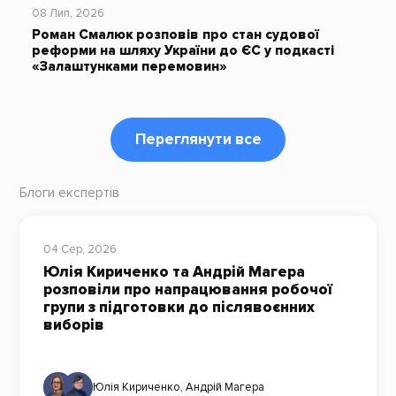
08 Лип, 2026
Роман Смалюк розповів про стан судової
реформи на шляху України до ЄС у подкасті
«Залаштунками перемовин»
Переглянути все
Блоги експертів
04 Сер, 2026
Юлія Кириченко та Андрій Магера
розповіли про напрацювання робочої
групи з підготовки до післявоєнних
виборів
Юлія Кириченко
,
Андрій Магера