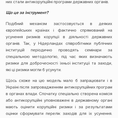
них стали антикорупційні програми державних органів.
Що це за інструмент?
Подібний механізм застосовується в деяких
європейських країнах і фактично спрямований на
усунення ризиків корупції в діяльності державних
органів. Так, у Нідерландах співробітники публічних
інституцій періодично проводять семінари за
спеціальною методологію, під час яких визначають
ризики для доброчесності їхньої інституції та заходи,
які ці ризики могли б усунути.
Щось схоже на цю модель мало б запрацювати і в
Україні після запровадженням антикорупційних програм
в органах влади. Спочатку спеціально створена комісія
або антикорупційні уповноважені в державному органі
мають оцінити корупційні ризики і за результатами
оцінки сформувати перелік заходів для їх усунення.