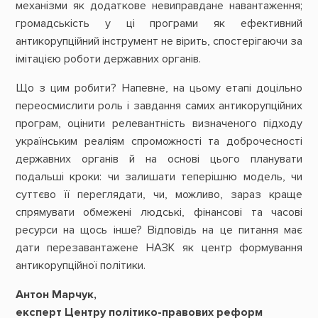
механізми як додаткове невиправдане навантаження;
громадськість у ці програми як ефективний
антикорупційний інструмент не вірить, спостерігаючи за
імітацією роботи державних органів.
Що з цим робити? Напевне, на цьому етапі доцільно
переосмислити роль і завдання самих антикорупційних
програм, оцінити релевантність визначеного підходу
українським реаліям спроможності та доброчесності
державних органів й на основі цього планувати
подальші кроки: чи залишати теперішню модель, чи
суттєво її переглядати, чи, можливо, зараз краще
спрямувати обмежені людські, фінансові та часові
ресурси на щось інше? Відповідь на це питання має
дати перезавантажене НАЗК як центр формування
антикорупційної політики.
Антон Марчук,
експерт Центру політико-правових реформ