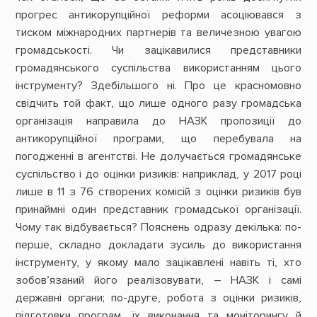
прогрес антикорупційної реформи асоціювався з
тиском міжнародних партнерів та величезною увагою
громадськості. Чи зацікавилися представники
громадянського суспільства використанням цього
інструменту? Здебільшого ні. Про це красномовно
свідчить той факт, що лише одного разу громадська
організація направила до НАЗК пропозиції до
антикорупційної програми, що перебувала на
погодженні в агентстві. Не долучається громадянське
суспільство і до оцінки ризиків: наприклад, у 2017 році
лише в 11 з 76 створених комісій з оцінки ризиків був
принаймні один представник громадської організації.
Чому так відбувається? Пояснень одразу декілька: по-
перше, складно докладати зусиль до використання
інструменту, у якому мало зацікавлені навіть ті, хто
зобов’язаний його реалізовувати, – НАЗК і самі
державні органи; по-друге, робота з оцінки ризиків,
підготовки програм, їх виконання та моніторингу й