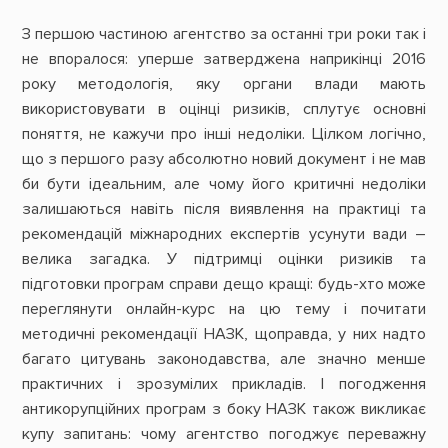
З першою частиною агентство за останні три роки так і
не впоралося: уперше затверджена наприкінці 2016
року методологія, яку органи влади мають
використовувати в оцінці ризиків, сплутує основні
поняття, не кажучи про інші недоліки. Цілком логічно,
що з першого разу абсолютно новий документ і не мав
би бути ідеальним, але чому його критичні недоліки
залишаються навіть після виявлення на практиці та
рекомендацій міжнародних експертів усунути вади –
велика загадка. У підтримці оцінки ризиків та
підготовки програм справи дещо кращі: будь-хто може
переглянути онлайн-курс на цю тему і почитати
методичні рекомендації НАЗК, щоправда, у них надто
багато цитувань законодавства, але значно менше
практичних і зрозумілих прикладів. І погодження
антикорупційних програм з боку НАЗК також викликає
купу запитань: чому агентство погоджує переважну