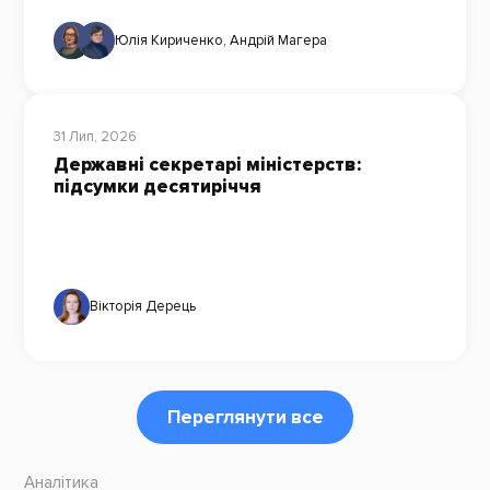
Юлія Кириченко
,
Андрій Магера
31 Лип, 2026
Державні секретарі міністерств:
підсумки десятиріччя
Вікторія Дерець
Переглянути все
Аналітика