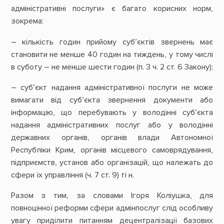
адміністративні послуги» є багато корисних норм,
зокрема:
– кількість годин прийому суб’єктів звернень має
становити не менше 40 годин на тиждень, у тому числі
в суботу – не менше шести годин (п. 3 ч. 2 ст. 6 Закону);
– суб’єкт надання адміністративної послуги не може
вимагати від суб’єкта звернення документи або
інформацію, що перебувають у володінні суб’єкта
надання адміністративних послуг або у володінні
державних органів, органів влади Автономної
Республіки Крим, органів місцевого самоврядування,
підприємств, установ або організацій, що належать до
сфери їх управління (ч. 7 ст. 9) ті н.
Разом з тим, за словами Ігоря Коліушка, для
повноцінної реформи сфери адмінпослуг слід особливу
увагу приділити питанням децентралізації базових