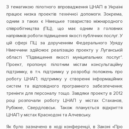
З тематикою пілотного впровадження ЦНАП в Україні
працює низка проектів технічної допомоги. Зокрема,
одним з таких є Німецьке товариство міжнародного
співробітництва (ГІЦ), що має одним з головних
напрямків роботи підвищення якості публічних послуг. У
цій сфері ГІЦ за дорученням Федерального Уряду
Німеччини здійснює реалізацію проекту у Луганській
області "Підвищення якості муніципальних послуг".
Проект, пропонує пілотним містам консультаційну
підтримку, в т.ч. підтримку у розробці положень про
роботу ЦНАП; підтримку у створенні інформаційних
систем та відповідного програмного забезпечення;
тренінги для персоналу тощо. Завдяки проекту в 2012
році розпочали роботу ЦНАП у містах Стаханов,
Рубіжне, Свердловськ. Також планується відкриття
ЦНАП у містах Краснодоні та Алчевську.
Як було зазначено в ході конференції, в Законі «Про