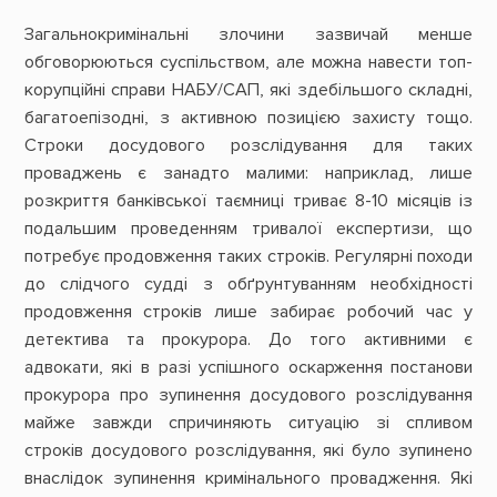
Загальнокримінальні злочини зазвичай менше
обговорюються суспільством, але можна навести топ-
корупційні справи НАБУ/САП, які здебільшого складні,
багатоепізодні, з активною позицією захисту тощо.
Строки досудового розслідування для таких
проваджень є занадто малими: наприклад, лише
розкриття банківської таємниці триває 8-10 місяців із
подальшим проведенням тривалої експертизи, що
потребує продовження таких строків. Регулярні походи
до слідчого судді з обґрунтуванням необхідності
продовження строків лише забирає робочий час у
детектива та прокурора. До того активними є
адвокати, які в разі успішного оскарження постанови
прокурора про зупинення досудового розслідування
майже завжди спричиняють ситуацію зі спливом
строків досудового розслідування, які було зупинено
внаслідок зупинення кримінального провадження. Які