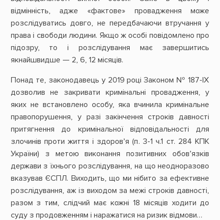
відмінність, адже «фактове» провадження може
розслідуватись довго, не передбачаючи втручання у
права і свободи людини. Якщо ж особі повідомлено про
підозру, то і розслідування має завершитись
якнайшвидше — 2, 6, 12 місяців.
Понад те, законодавець у 2019 році Законом № 187-ІХ
дозволив не закривати кримінальні провадження, у
яких не встановлено особу, яка вчинила кримінальне
правопорушення, у разі закінчення строків давності
притягнення до кримінальної відповідальності для
злочинів проти життя і здоровʼя (п. 3-1 ч.1 ст. 284 КПК
України) з метою виконання позитивних обовʼязків
держави з їхнього розслідування, на що неодноразово
вказував ЄСПЛ. Виходить, що ми нібито за ефективне
розслідування, аж із виходом за межі строків давності,
разом з тим, слідчий має кожні 18 місяців ходити до
суду з продовженням і наражатися на ризик відмови…