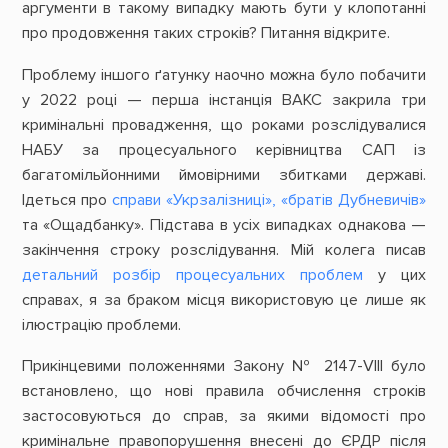
аргументи в такому випадку мають бути у клопотанні
про продовження таких строків? Питання відкрите.
Проблему іншого ґатунку наочно можна було побачити
у 2022 році — перша інстанція ВАКС закрила три
кримінальні провадження, що роками розслідувалися
НАБУ за процесуального керівництва САП із
багатомільйонними ймовірними збитками державі.
Ідеться про
справи «Укрзалізниці»,
«братів Дубневичів»
та «Ощадбанку». Підстава в усіх випадках однакова —
закінчення строку розслідування. Мій колега писав
детальний розбір процесуальних проблем
у цих
справах, я за браком місця використовую це лише як
ілюстрацію проблеми.
Прикінцевими положеннями Закону № 2147-VІІІ було
встановлено, що нові правила обчислення строків
застосовуються до справ, за якими відомості про
кримінальне правопорушення внесені до ЄРДР після