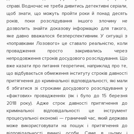
справі. Водночас не треба дивитись детективні серіали,
щоб знати, що можуть пройти роки й понад десять
років, поки розслідування іншого злочину не
дозволить знайти доказову інформацію для такого,
яке давно вважалося безперспективним. У ситуації з
«поправками Лозового» це ставало реальністю, коли
провадження просто закривались через
непродовження строків досудового розслідування. Що
вже казати про питання теоретичні, наприклад про те,
що відбувається обмеження інституту строків давності
притягнення до кримінальної відповідальності, які мали
б збігатися зі строками досудового розслідування у
«фактових» провадженнях (як і було до 15 березня
2018 року). Адже строк давності притягнення до
кримінальної відповідальності це інструмент
процесуальної економії — граничний час, який держава
може використовувати на пошук і притягнення до
відповідальності винної особи. Саме в цьому і