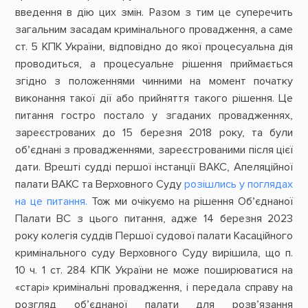
введення в дію цих змін. Разом з тим це суперечить
загальним засадам кримінального провадження, а саме
ст. 5 КПК України, відповідно до якої процесуальна дія
проводиться, а процесуальне рішення приймається
згідно з положеннями чинними на момент початку
виконання такої дії або прийняття такого рішення. Це
питання гостро постало у згаданих провадженнях,
зареєстрованих до 15 березня 2018 року, та були
обʼєднані з провадженнями, зареєстрованими після цієї
дати. Врешті судді першої інстанції ВАКС, Апеляційної
палати ВАКС та Верховного Суду
розішлись у поглядах
на це питання.
Тож ми очікуємо на рішення Обʼєднаної
Палати ВС з цього питання, адже 14 березня 2023
року колегія суддів Першої судової палати Касаційного
кримінального суду Верховного Суду вирішила, що п.
10 ч. 1 ст. 284 КПК України не може поширюватися на
«старі» кримінальні провадження, і передала справу на
розгляд об’єднаної палати для розв’язання