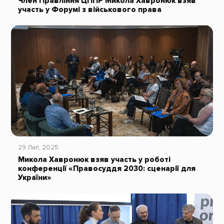
Член Правління ЦППР Микола Хавронюк взяв
участь у Форумі з військового права
29 Лип, 2025
Микола Хавронюк взяв участь у роботі
конференції «Правосуддя 2030: сценарії для
України»