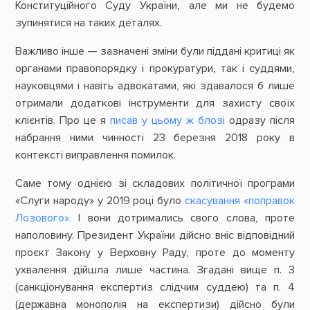
Конституційного Суду України, але ми не будемо
зупинятися на таких деталях.
Важливо інше — зазначені зміни були піддані критиці як
органами правопорядку і прокуратури, так і суддями,
науковцями і навіть адвокатами, які здавалося б лише
отримали додаткові інструменти для захисту своїх
клієнтів. Про це я
писав у цьому ж блозі
одразу після
набрання ними чинності 23 березня 2018 року в
контексті виправлення помилок.
Саме тому однією зі складових політичної програми
«Слуги народу» у 2019 році було
скасування «поправок
Лозового».
І вони дотримались свого слова, проте
наполовину. Президент України дійсно вніс відповідний
проєкт Закону у Верховну Раду, проте до моменту
ухвалення дійшла лише частина. Згадані вище п. 3
(санкціонування експертиз слідчим суддею) та п. 4
(державна монополія на експертизи) дійсно були