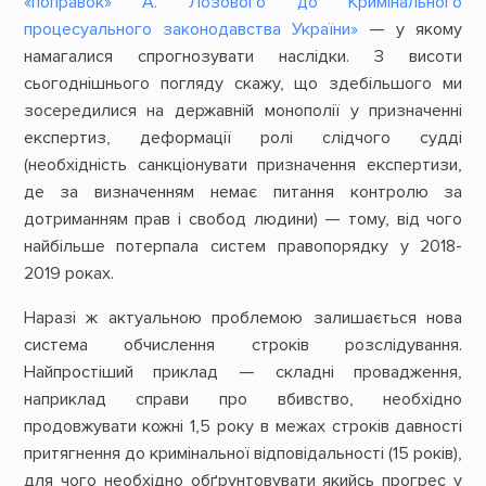
«поправок» А. Лозового до Кримінального
процесуального законодавства України»
— у якому
намагалися спрогнозувати наслідки. З висоти
сьогоднішнього погляду скажу, що здебільшого ми
зосередилися на державній монополії у призначенні
експертиз, деформації ролі слідчого судді
(необхідність санкціонувати призначення експертизи,
де за визначенням немає питання контролю за
дотриманням прав і свобод людини) — тому, від чого
найбільше потерпала систем правопорядку у 2018-
2019 роках.
Наразі ж актуальною проблемою залишається нова
система обчислення строків розслідування.
Найпростіший приклад — складні провадження,
наприклад справи про вбивство, необхідно
продовжувати кожні 1,5 року в межах строків давності
притягнення до кримінальної відповідальності (15 років),
для чого необхідно обґрунтовувати якийсь прогрес у