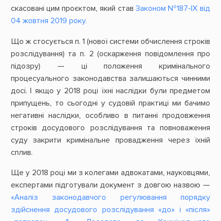
скасовані цим проєктом, який став
Законом №187-ІХ від
04 жовтня 2019 року.
Що ж стосується п. 1 (нової системи обчислення строків
розслідування) та п. 2 (оскарження повідомлення про
підозру) — ці положення кримінального
процесуального законодавства залишаються чинними
досі. І якщо у 2018 році їхні наслідки були предметом
припущень, то сьогодні у судовій практиці ми бачимо
негативні наслідки, особливо в питанні продовження
строків досудового розслідування та повноваження
суду закрити кримінальне провадження через їхній
сплив.
Ще у 2018 році ми з колегами адвокатами, науковцями,
експертами підготували документ з довгою назвою —
«Аналіз законодавчого регулювання порядку
здійснення досудового розслідування «до» і «після»