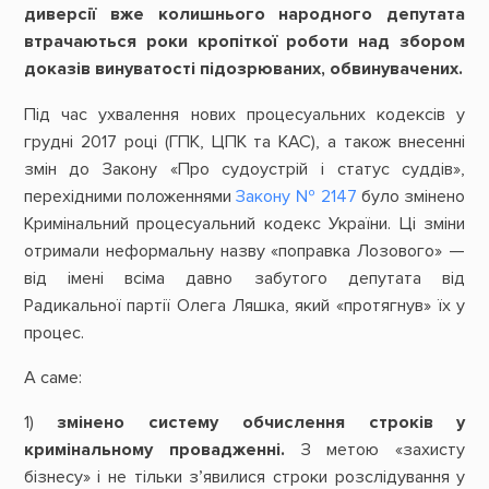
диверсії вже колишнього народного депутата
втрачаються роки кропіткої роботи над збором
доказів винуватості підозрюваних, обвинувачених.
Під час ухвалення нових процесуальних кодексів у
грудні 2017 році (ГПК, ЦПК та КАС), а також внесенні
змін до Закону «Про судоустрій і статус суддів»,
перехідними положеннями
Закону № 2147
було змінено
Кримінальний процесуальний кодекс України. Ці зміни
отримали неформальну назву «поправка Лозового» —
від імені всіма давно забутого депутата від
Радикальної партії Олега Ляшка, який «протягнув» їх у
процес.
А саме:
1)
змінено систему обчислення строків у
кримінальному провадженні.
З метою «захисту
бізнесу» і не тільки з’явилися строки розслідування у