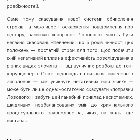
розбіжностей.
Саме тому скасування нової системи обчислення
строків та можливості оскарження повідомлення про
підозру, залишків «поправок Лозового» мають бути
негайно скасовані. Впевнений, що 5 років чинності цих
положень — достатній строк для того, щоб побачити
їхній негативний вплив на ефективність розслідування в
різних видах злочинів — від вуличних розбоїв до топ-
корупціонерів. Отже, відповідь на питання, винесене в
заголовок — «як уникнути негативних наслідків?» —
може бути лише одна: «остаточно скасувати «поправки
Лозового» і забути цей ганебний приклад несистемних,
шкідливих, незбалансованих змін до кримінального
процесуального законодавства, яких, на жаль, ще
вистачає.