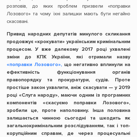
розповів, до яких проблем призвели «поправки
Лозового» та чому їхні залишки мають бути негайно
скасовані.
Привид народних депутатів минулого скликання
продовжує «крокувати» українським кримінальним
процесом. У вже далекому 2017 році ухвалені
зміни до КПК України, які отримали назву
«поправки Лозового»,
що негативно вплинули на
ефективність функціонування органів
правопорядку та прокуратури, судів. Проте
простіше закон ухвалити, аніж скасувати — у 2019
році «Слуга народу», маючи одним із програмних
компонентів «скасуємо поправки Лозового»,
зробили це, проте наполовину. Інша половина
залишається чинною сьогодні та шкодить як
загальнокримінальним розслідуванням, так і топ-
корупційним справам, де через процесуальні