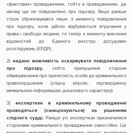
«фактових» провадженнях, тобто в провадженнях, де
нікому ще не повідомлено про підозру. Якщо раніше
строк обраховувався лише з моменту повідомлення
про підозру, коли дійсно відбувається втручання у
права і свободи людини, то тепер з моменту внесення
відомостей до Єдиного реєстру досудових
розслідувань (ЄРДР);
2)
надано можливість оскаржувати повідомлення
про підозру,
себто припущення сторони
обвинувачення про причетність особи до кримінального
правопорушення (слідчу версію, підтверджену
мінімальною інформацією доказового характеру);
3)
експертизи в кримінальному провадженні
проводяться (санкціонуються) за рішенням
слідчого судді.
Раніше усі експертизи призначалися
сторонами кримінального провадження самостійно. Це
відкрило можливість зловживання якістю експертиз