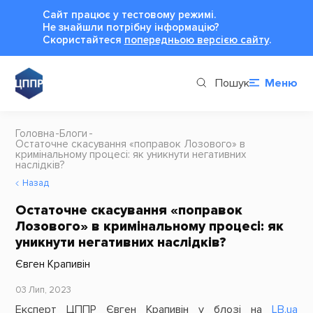
Сайт працює у тестовому режимі.
Не знайшли потрібну інформацію?
Cкористайтеся
попередньою версією сайту
.
Пошук
Меню
Головна
Блоги
Остаточне скасування «поправок Лозового» в
кримінальному процесі: як уникнути негативних
наслідків?
Назад
Остаточне скасування «поправок
Лозового» в кримінальному процесі: як
уникнути негативних наслідків?
Євген Крапивін
03 Лип, 2023
Експерт ЦППР Євген Крапивін у блозі на
LB.ua