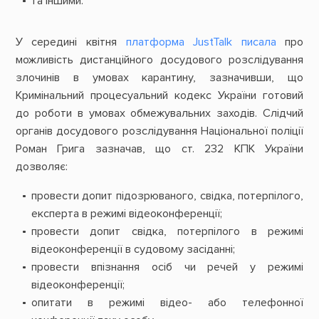
та іншими.
У середині квітня
платформа JustTalk писала
про
можливість дистанційного досудового розслідування
злочинів в умовах карантину, зазначивши, що
Кримінальний процесуальний кодекс України готовий
до роботи в умовах обмежувальних заходів. Слідчий
органів досудового розслідування Національної поліції
Роман Грига зазначав, що ст. 232 КПК України
дозволяє:
провести допит підозрюваного, свідка, потерпілого,
експерта в режимі відеоконференції;
провести допит свідка, потерпілого в режимі
відеоконференції в судовому засіданні;
провести впізнання осіб чи речей у режимі
відеоконференції;
опитати в режимі відео- або телефонної