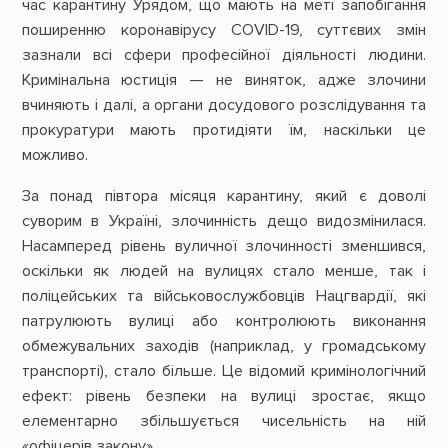
час карантину Урядом, що мають на меті запобігання
поширенню коронавірусу COVID-19, суттєвих змін
зазнали всі сфери професійної діяльності людини.
Кримінальна юстиція — не виняток, адже злочини
вчиняють і далі, а органи досудового розслідування та
прокуратури мають протидіяти їм, наскільки це
можливо.
За понад півтора місяця карантину, який є доволі
суворим в Україні, злочинність дещо видозмінилася.
Насамперед рівень вуличної злочинності зменшився,
оскільки як людей на вулицях стало менше, так і
поліцейських та військовослужбовців Нацгвардії, які
патрулюють вулиці або контролюють виконання
обмежувальних заходів (наприклад, у громадському
транспорті), стало більше. Це відомий кримінологічний
ефект: рівень безпеки на вулиці зростає, якщо
елементарно збільшується чисельність на ній
«офіцерів закону».