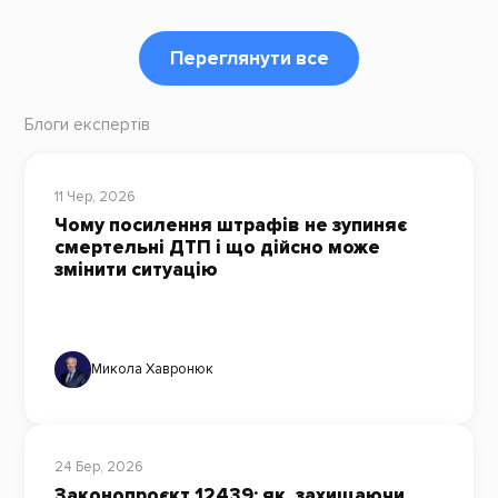
Переглянути все
Блоги експертів
11 Чер, 2026
Чому посилення штрафів не зупиняє
смертельні ДТП і що дійсно може
змінити ситуацію
Микола Хавронюк
24 Бер, 2026
Законопроєкт 12439: як, захищаючи