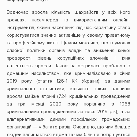
Водночас зросла кількість шахрайств у всіх його
проявах, насамперед із використанням онлайн-
інструментів, якими населення під час карантину стало
користуватися значно активніше у своєму приватному
та професійному житті. Цілком можливо, що в умовах
слабкої політики органів влади та зниження їхньої
прозорості рівень корупційних злочинів і їхня
латентність зросли. Також загострилась проблема з
домашнім насильством, яке криміналізовано з січня
2019 року (стаття 126-1 КК України): за даними
кримінальної статистики, кількість таких злочинів
зросла майже втричі (724 кримінальних провадження
за три місяці 2020 року порівняно з 1068
кримінальними провадженнями за весь 2019 рік), а за
альтернативними даними профільних громадських
організацій — у багато разів. Очевидно, що чим більше
людей залишається вдома та чим більше погіршується