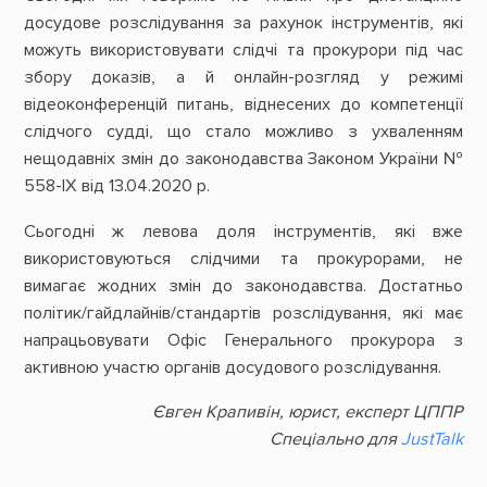
досудове розслідування за рахунок інструментів, які
можуть використовувати слідчі та прокурори під час
збору доказів, а й онлайн-розгляд у режимі
відеоконференцій питань, віднесених до компетенції
слідчого судді, що стало можливо з ухваленням
нещодавніх змін до законодавства Законом України №
558-ІХ від 13.04.2020 р.
Сьогодні ж левова доля інструментів, які вже
використовуються слідчими та прокурорами, не
вимагає жодних змін до законодавства. Достатньо
політик/гайдлайнів/стандартів розслідування, які має
напрацьовувати Офіс Генерального прокурора з
активною участю органів досудового розслідування.
Євген Крапивін, юрист, експерт ЦППР
Спеціально для
JustTalk