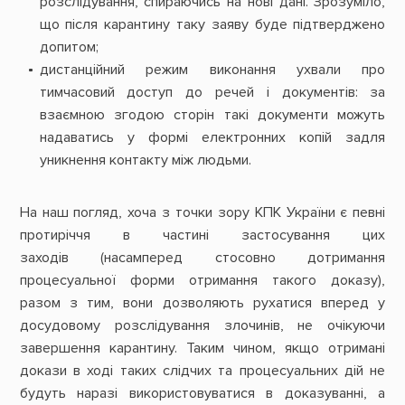
розслідування, спираючись на нові дані. Зрозуміло,
що після карантину таку заяву буде підтверджено
допитом;
дистанційний режим виконання ухвали про
тимчасовий доступ до речей і документів: за
взаємною згодою сторін такі документи можуть
надаватись у формі електронних копій задля
уникнення контакту між людьми.
На наш погляд, хоча з точки зору КПК України є певні
протиріччя в частині застосування цих
заходів (насамперед стосовно дотримання
процесуальної форми отримання такого доказу),
разом з тим, вони дозволяють рухатися вперед у
досудовому розслідування злочинів, не очікуючи
завершення карантину. Таким чином, якщо отримані
докази в ході таких слідчих та процесуальних дій не
будуть наразі використовуватися в доказуванні, а