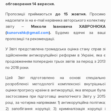
обговорення 14 вересня.
Пропозиції приймаються
до 15 жовтня.
Просимо
надсилати їх на e-mail керівника авторського колективу
звіту –
Миколи Івановича ХАВРОНЮКА
(
kunorvahk@gmail.com
).
Будемо вдячні за ваші
пропозиції та рекомендації.
У Звіті представлена громадська оцінка стану справ зі
здійсненням антикорупційної реформи в Україні, яка є
продовженням попередніх трьох звітів за період з 2013
по 2018 роки.
Цей Звіт підготовлено на основі спеціально
розробленої методології комплексної внутрішньої
оцінки прогресу країни в антикорупції, яка вперше була
застосована при підготовці аналогічного Звіту у 2015
році, за чотирма напрямами: 1) антикорупційна політика;
2) запобігання корупції; 3) криміналізація корупції і