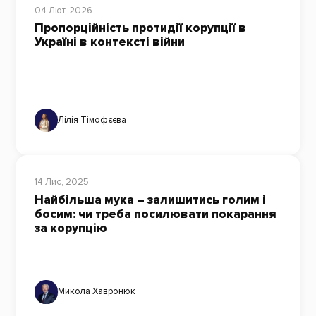
04 Лют, 2026
Пропорційність протидії корупції в
Україні в контексті війни
Лілія Тімофєєва
14 Лис, 2025
Найбільша мука – залишитись голим і
босим: чи треба посилювати покарання
за корупцію
Микола Хавронюк