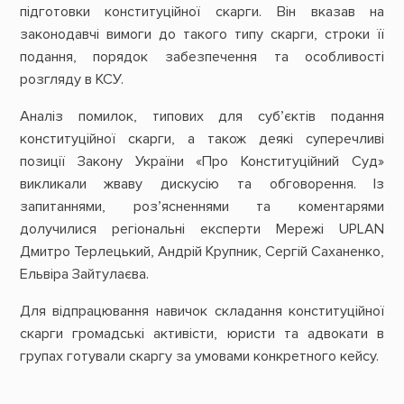
підготовки конституційної скарги. Він вказав на
законодавчі вимоги до такого типу скарги, строки її
подання, порядок забезпечення та особливості
розгляду в КСУ.
Аналіз помилок, типових для суб’єктів подання
конституційної скарги, а також деякі суперечливі
позиції Закону України «Про Конституційний Суд»
викликали жваву дискусію та обговорення. Із
запитаннями, роз’ясненнями та коментарями
долучилися регіональні експерти Мережі UPLAN
Дмитро Терлецький, Андрій Крупник, Сергій Саханенко,
Ельвіра Зайтулаєва.
Для відпрацювання навичок складання конституційної
скарги громадські активісти, юристи та адвокати в
групах готували скаргу за умовами конкретного кейсу.