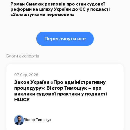
Роман Смалюк розповів про стан судової
реформи на шляху України до ЄС у подкасті
«Залаштунками перемовин»
Переглянути все
Блоги експертів
07 Сер, 2026
Закон України «Про адміністративну
процедуру»: Віктор Тимощук – про
виклики судової практики у подкасті
НШСУ
Віктор Тимощук