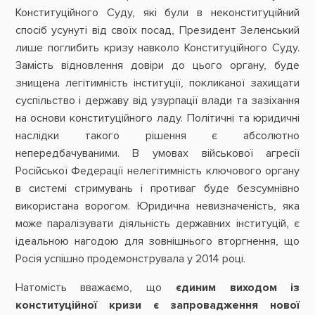
Конституційного Суду, які були в неконституційний
спосіб усунуті від своїх посад, Президент Зеленський
лише поглибить кризу навколо Конституційного Суду.
Замість відновлення довіри до цього органу, буде
знищена легітимність інституції, покликаної захищати
суспільство і державу від узурпації влади та зазіхання
на основи конституційного ладу. Політичні та юридичні
наслідки такого рішення є абсолютно
непередбачуваними. В умовах військової агресії
Російської Федерації нелегітимність ключового органу
в системі стримувань і противаг буде безсумнівно
використана ворогом. Юридична невизначеність, яка
може паралізувати діяльність державних інституцій, є
ідеальною нагодою для зовнішнього вторгнення, що
Росія успішно продемонструвала у 2014 році.
Натомість вважаємо, що
єдиним виходом із
конституційної кризи є запровадження нової