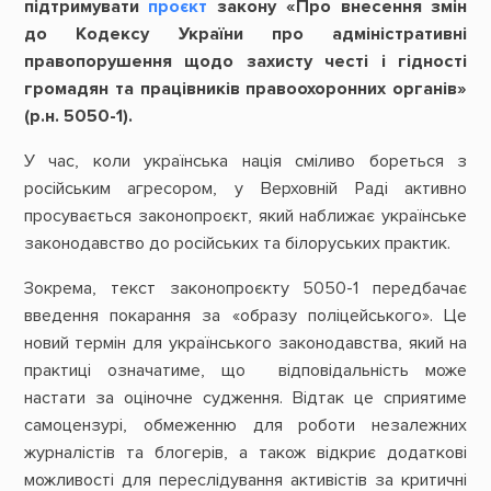
підтримувати
проєкт
закону «Про внесення змін
до Кодексу України про адміністративні
правопорушення щодо захисту честі і гідності
громадян та працівників правоохоронних органів»
(р.н. 5050-1).
У час, коли українська нація сміливо бореться з
російським агресором, у Верховній Раді активно
просувається законопроєкт, який наближає українське
законодавство до російських та білоруських практик.
Зокрема, текст законопроєкту 5050-1 передбачає
введення покарання за «образу поліцейського». Це
новий термін для українського законодавства, який на
практиці означатиме, що відповідальність може
настати за оціночне судження. Відтак це сприятиме
самоцензурі, обмеженню для роботи незалежних
журналістів та блогерів, а також відкриє додаткові
можливості для переслідування активістів за критичні