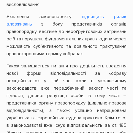
висловлювання.
Ухвалення законопроєкту
підвищить ризик
зловживань
з боку представників органів
правопорядку, вестиме до необґрунтованих затримань
осіб та порушень фундаментальних прав людини через
можливість суб’єктивного та довільного трактування
правоохоронцями терміну «образа».
Також залишається питання про доцільність введення
нової форми відповідальності за «образу
поліцейського» у той час, коли в українському
законодавстві вже передбачений захист честі та
гідності, ділової репутації особи, в тому числі –
представника органу правопорядку (цивільно-правова
відповідальність), а також успішно напрацьована
українська та європейська судова практика. Крім того,
в законодавстві вже існує відповідальність за ст. 185
(Злісна непокора законному розпорядженню або