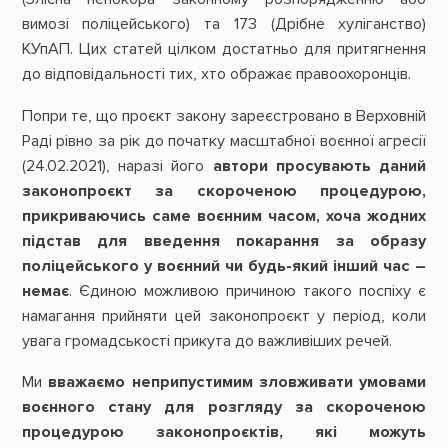
вимозі поліцейського) та 173 (Дрібне хуліганство)
КУпАП. Цих статей цілком достатньо для притягнення
до відповідальності тих, хто ображає правоохоронців.
Попри те, що проєкт закону зареєстровано в Верховній
Раді рівно за рік до початку масштабної воєнної агресії
(24.02.2021), наразі його
автори просувають даний
законопроєкт за скороченою процедурою,
прикриваючись саме воєнним часом, хоча жодних
підстав для введення покарання за образу
поліцейського у воєнний чи будь-який інший час –
немає
. Єдиною можливою причиною такого поспіху є
намагання прийняти цей законопроєкт у період, коли
увага громадськості прикута до важливіших речей.
Ми
вважаємо неприпустимим зловживати умовами
воєнного стану для розгляду за скороченою
процедурою законопроєктів, які можуть