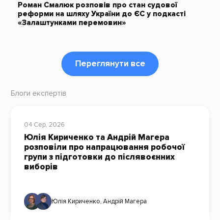
Роман Смалюк розповів про стан судової
реформи на шляху України до ЄС у подкасті
«Залаштунками перемовин»
Переглянути все
Блоги експертів
04 Сер, 2026
Юлія Кириченко та Андрій Магера
розповіли про напрацювання робочої
групи з підготовки до післявоєнних
виборів
Юлія Кириченко
,
Андрій Магера