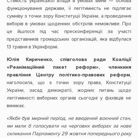
Стійкість української влади в умовах війни — основа
функціонування держави, її легітимність не підлягає
сумніву з точки зору Конституції України, а проведення
виборів в умовах щоденних обстрілів неможливе. Про
це йшлося під час пресконференції за участі
представників громадських організацій, яка відбулася
13 травня в Укрінформі.
Юлія Кириченко, співголова ради Коаліції
«Реанімаційний пакет реформ», членкиня
правління Центру політико-правових реформ
,
наголосила, що з точки зору права, Конституції
України, засад демократії, жодних питань щодо
легітимності виборних органів сьогодні у фахівців не
виникає.
«
Якби був мирний період, не введений воєнний стан,
ми мали б голосувати на чергових виборах за нове
скликання Парламенту 29 жовтня попереднього року