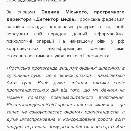
себе відповідний функціонал.
За словами
Вадима Міського, програмного
директора «Детектор медіа»
, російська федерація
постійно вкладає колосальні ресурси в те, щоб
просувати свій порядок денний, інформаційно-
психологічні операції. На найвищому рівні у рф
координуються дезінформаційні кампанії саме
стосовно легітимності українського Президента.
«
Російська пропаганда вишукує будь-які шпаринки в
суспільній думці, де є якийсь розкол, і намагається
бити туди. Вони дуже змінили тактику своїх
пропагандистських дій від того, що ми бачили на
момент початку повномасштабного вторгнення.
Рівень координації цієї пропаганди теж змінився — це
тепер не самоуправство окремих пропагандистів, а
дуже цілеспрямована й консолідована робота всієї
владної вертикалі. Тому розслаблятися не варто. Але