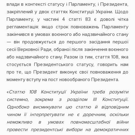
влади в контексті статусу і Парламенту, і Президента,
закріплений у двох статтях Конституції України. Щодо
Парламенту, у частині 4 статті 83 є доволі чітка
регламентація: якщо строк повноважень Парламенту
закінчився в умовах воєнного або надзвичайного стану
— він продовжується до першого засідання першої
сесії Верховної Ради, обраної після закінчення воєнного
або надзвичайного стану. Разом із тим, стаття 108, яка
стосується Президентського статусу, говорить нам
про те, що Президент виконує свої повноваження до
моменту вступу на пост новообраного Президента.
«
Статтю 108 Конституції України треба розуміти
системно, зокрема з розділом ІІІ Конституції.
Однобоко висмикувати цю статтю й відповідним
чином її інтерпретувати не є доречним, оскільки
неможливо в умовах повномасштабної війни
провести президентські вибори на демократичних