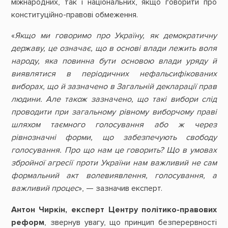
міжнародних, так і національних, якщо говорити про
конституційно-правові обмеження.
«
Якщо ми говоримо про Україну, як демократичну
державу, це означає, що в основі влади лежить воля
народу, яка повинна бути основою влади уряду й
виявлятися в періодичних нефальсифікованих
виборах, що й зазначено в Загальній декларації прав
людини. Але також зазначено, що такі вибори слід
проводити при загальному рівному виборчому праві
шляхом таємного голосування або ж через
рівнозначні форми, що забезпечують свободу
голосування. Про що нам це говорить? Що в умовах
збройної агресії проти України нам важливий не сам
формальний акт волевиявлення, голосування, а
важливий процес
», — зазначив експерт.
Антон Чиркін, експерт Центру політико-правових
реформ
, звернув увагу, що принцип безперервності