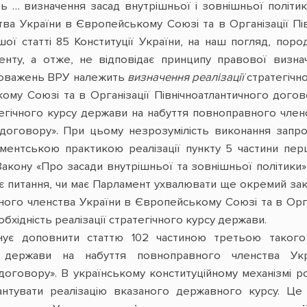
ь … визначення засад внутрішньої і зовнішньої політики
ва України в Європейському Союзі та в Організації Пі
шої статті 85 Конституції України, на наш погляд, по
нту, а отже, не відповідає принципу правової визнач
новажень ВРУ належить
визначення реалізації
стратегічн
ому Союзі та в Організації Північноатлантичного до
егічного курсу держави на набуття повноправного членс
о договору». При цьому незрозумілість виконання зап
ентською практикою реалізації пункту 5 частини перш
кону «Про засади внутрішньої та зовнішньої політики», 
є питання, чи має Парламент ухвалювати ще окремий зак
ного членства України в Європейському Союзі та в Орга
бхідність реалізації стратегічного курсу держави.
ує доповнити статтю 102 частиною третьою такого з
у держави на набуття повноправного членства Ук
 договору». В українському конституційному механізмі р
нтувати реалізацію вказаного державного курсу. Ц