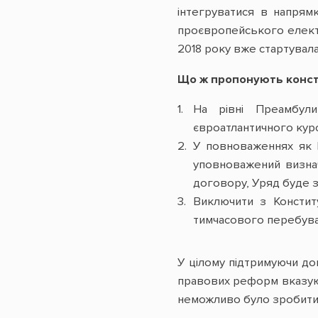
інтегруватися в напрям
проєвропейського електо
2018 року вже стартувал
Що ж пропонують консти
На рівні Преамбули
євроатлантичного курс
У повноваженнях як П
уповноважений визнач
договору, Уряд буде з
Виключити з Констит
тимчасового перебува
У цілому підтримуючи доц
правових реформ вказуют
неможливо було зробити