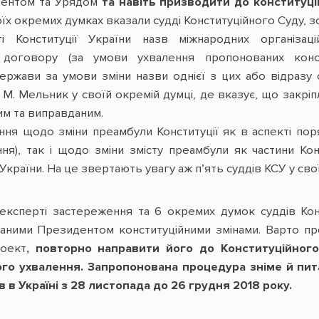
дентом та Урядом
та навіть призводити до конституці
їх окремих думках вказали судді Конституційного Суду, з
ті Конституції України назв міжнародних організа
о договору (за умови ухвалення пропонованих конс
держави за умови зміни назви однієї з цих або відразу 
 М. Мельник у своїй окремій думці, де вказує, що закріп
м та виправданим.
ння щодо зміни преамбули Конституції як в аспекті поря
ня), так і щодо зміни змісту преамбули як частини Кон
України. На це звертають увагу аж п’ять суддів КСУ у сво
 експерті застереження та 6 окремих думок суддів К
ваними Президентом конституційними змінами. Варто п
оект
, повторно направити його до Конституційног
ого ухвалення. Запропонована процедура зніме й пит
в в Україні з 28 листопада до 26 грудня 2018 року.