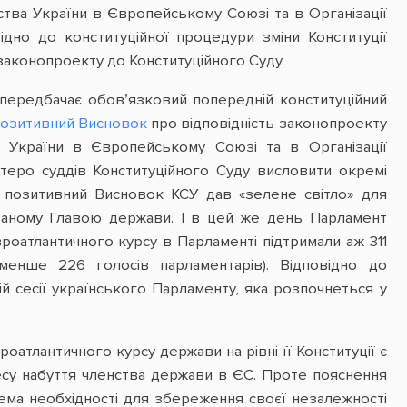
ства України в Європейському Союзі та в Організації
ідно до конституційної процедури зміни Конституції
аконопроекту до Конституційного Суду.
и передбачає обов’язковий попередній конституційний
позитивний Висновок
про відповідність законопроекту
 України в Європейському Союзі та в Організації
стеро суддів Конституційного Суду висловити окремі
е позитивний Висновок КСУ дав «зелене світло» для
ованому Главою держави. І в цей же день Парламент
роатлантичного курсу в Парламенті підтримали аж 311
менше 226 голосів парламентарів). Відповідно до
ій сесії українського Парламенту, яка розпочнеться у
оатлантичного курсу держави на рівні її Конституції є
су набуття членства держави в ЄС. Проте пояснення
крема необхідності для збереження своєї незалежності