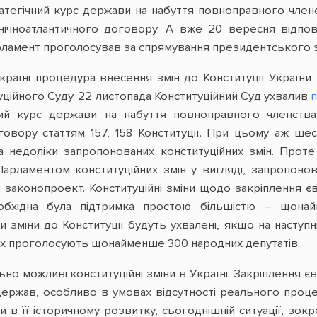
атегічний курс держави на набуття повноправного член
нічноатлантичного договору. А вже 20 вересня відпов
ламент проголосував за спрямування президентського з
країні процедура внесення змін до Конституції Україн
уційного Суду. 22 листопада Конституційний Суд ухвалив
ий курс держави на набуття повноправного членства
говору статтям 157, 158 Конституції. При цьому аж ше
на недоліки запропонованих конституційних змін. Прот
Парламентом конституційних змін у вигляді, запропон
законопроект. Конституційні зміни щодо закріплення єв
еобхідна була підтримка простою більшістю – щонай
 зміни до Конституції будуть ухвалені, якщо на наступн
их проголосують щонайменше 300 народних депутатів.
о можливі конституційні зміни в Україні. Закріплення євр
ержав, особливо в умовах відсутності реального проце
и в її історичному розвитку, сьогоднішній ситуації, зо