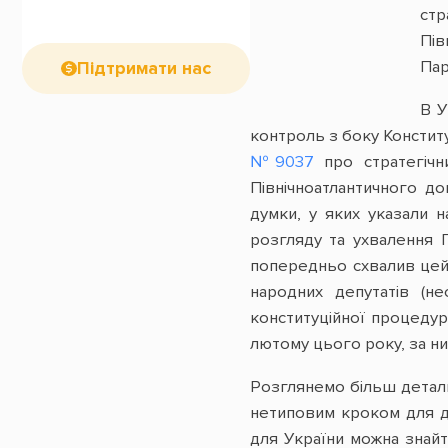
стр
Пів
Пар
Підтримати нас
В У
контроль з боку Констит
№9037
про стратегічн
Північноатлантичного до
думки, у яких указали 
розгляду та ухвалення 
попередньо схвалив цей 
народних депутатів (н
конституційної процедури
лютому цього року, за н
Розглянемо більш детальн
нетиповим кроком для д
для України можна знайт