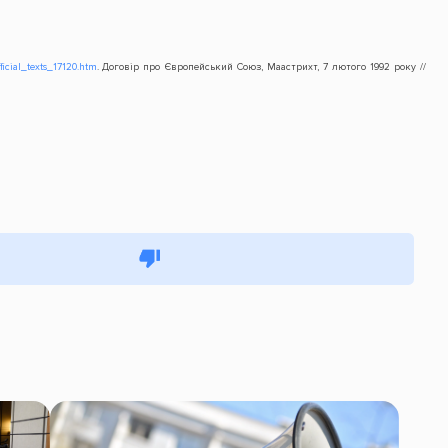
ficial_texts_17120.htm
. Договір про Європейський Союз, Маастрихт, 7 лютого 1992 року //