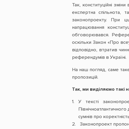
Так, конституційні змін
експертна спільнота, т
законопроекту. При ць
напрацювання конститу
обговорювався. Референ
оскільки Закон «Про все
відповідно, втратив чин
референдумів в Україні.
На наш погляд, саме так
пропозицій.
Так, ми виділяємо такі 
У тексті законопро
Північноатлантичного 
сумнів про коректніст
Законопроект пропонує