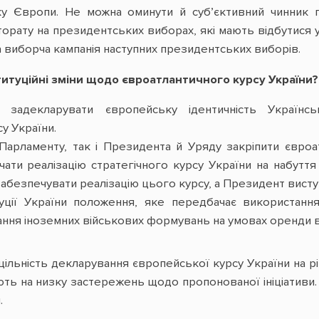
ку Європи. Не можна оминути й суб’єктивний чинник пр
рату на президентських виборах, які мають відбутися у 
а виборча кампанія наступних президентських виборів.
туційні зміни щодо євроатлантичного курсу України?
 задекларувати європейську ідентичність Українс
у України.
арламенту, так і Президента й Уряду закріпити євроа
ати реалізацію стратегічного курсу України на набуття 
абезпечувати реалізацію цього курсу, а Президент виступ
уції України положення, яке передбачає використання
ння іноземних військових формувань на умовах оренди в
ільність декларування європейської курсу України на рі
ь на низку застережень щодо пропонованої ініціативи. Н
.