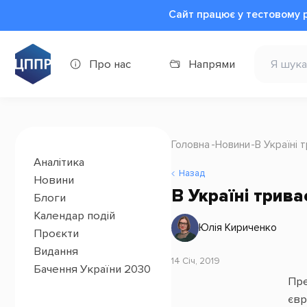
Сайт працює у тестовому 
Про нас
Напрями
Головна
Новини
В Україні 
Аналітика
Назад
Новини
В Україні трив
Блоги
Календар подій
Юлія Кириченко
Проєкти
Видання
14 Січ, 2019
Бачення України 2030
Пре
євр