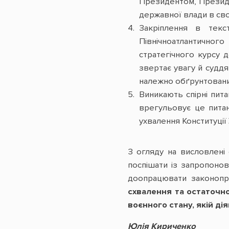
Президентом, Прези
державної влади в сво
Закріплення в текс
Північноатлантичног
стратегічного курсу 
звертає увагу й суддя
належно обґрунтовани
Виникають спірні пита
врегульовує це питан
ухвалення Конституції 
З огляду на висловлені
поспішати із запропоно
доопрацювати законопр
схвалення та остаточн
воєнного стану, якій дія
Юлія Кириченко