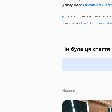
Джерело:
Ukrainian Liais
[1]
Північноатлантичний договір, Вашингт
Режим доступу:
http://zakon.rada.gov.ua/la
Чи була ця стаття
Новини