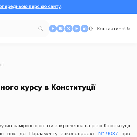
опередньою версією сайту
.
Контакти
En
Ua
ії
ного курсу в Конституції
в наміри ініціювати закріплення на рівні Конституції
 він вніс до Парламенту законопроект
№9037
про