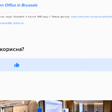
on Office in Brussels
он, округ Колумбія, 4 квітня 1949 року // Режим доступу:
https://www.nato.int/cps/uk/natohq/of
ws/show/994_029/print
.
 корисна?