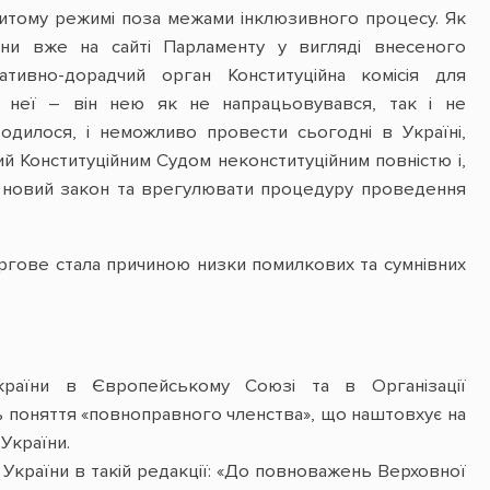
критому режимі поза межами інклюзивного процесу. Як
міни вже на сайті Парламенту у вигляді внесеного
тивно-дорадчий орган Конституційна комісія для
 неї – він нею як не напрацьовувався, так і не
дилося, і неможливо провести сьогодні в Україні,
й Конституційним Судом неконституційним повністю і,
ти новий закон та врегулювати процедуру проведення
ергове стала причиною низки помилкових та сумнівних
країни в Європейському Союзі та в Організації
ть поняття «повноправного членства», що наштовхує на
України.
 України в такій редакції: «До повноважень Верховної