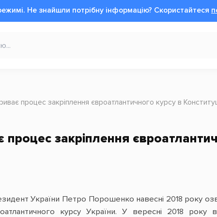
режимі.
Не знайшли потрібну інформацію?
Cкористайтеся
п
триває процес закріплення євроатлантичного курсу в Конституц
ає процес закріплення євроатлантич
зидент України Петро Порошенко навесні 2018 року озвучи
оатлантичного курсу України. У вересні 2018 року