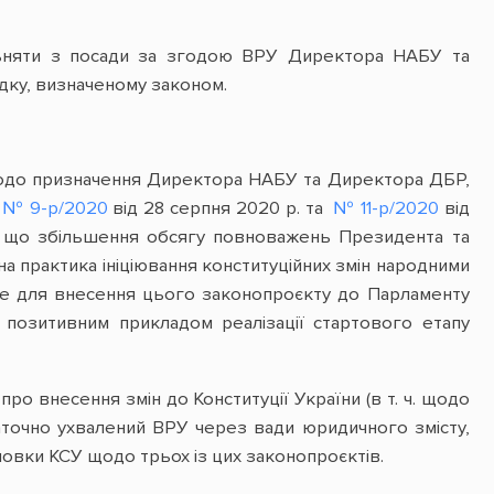
льняти з посади за згодою ВРУ Директора НАБУ та
ядку, визначеному законом.
 щодо призначення Директора НАБУ та Директора ДБР,
ь
№ 9-р/2020
від 28 серпня 2020 р. та
№ 11-р/2020
від
 що збільшення обсягу повноважень Президента та
а практика ініціювання конституційних змін народними
ише для внесення цього законопроєкту до Парламенту
є позитивним прикладом реалізації стартового етапу
ро внесення змін до Конституції України (в т. ч. щодо
таточно ухвалений ВРУ через вади юридичного змісту,
сновки КСУ щодо трьох із цих законопроєктів.