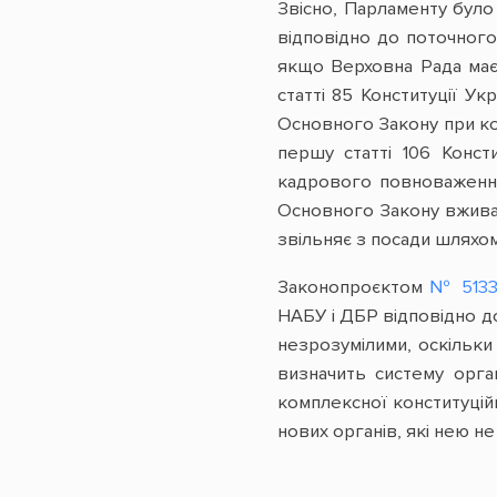
Звісно, Парламенту бул
відповідно до поточного
якщо Верховна Рада має 
статті 85 Конституції У
Основного Закону при кон
першу статті 106 Конст
кадрового повноваженн
Основного Закону вживає
звільняє з посади шляхо
Законопроєктом
№ 513
НАБУ і ДБР відповідно до
незрозумілими, оскільки 
визначить систему орга
комплексної конституцій
нових органів, які нею не