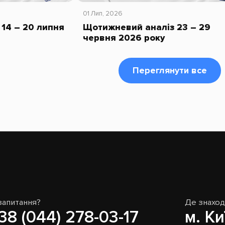
01 Лип, 2026
14 – 20 липня
Щотижневий аналіз 23 – 29
червня 2026 року
Переглянути все
запитання?
Де знахо
38 (044) 278-03-17
м. Ки