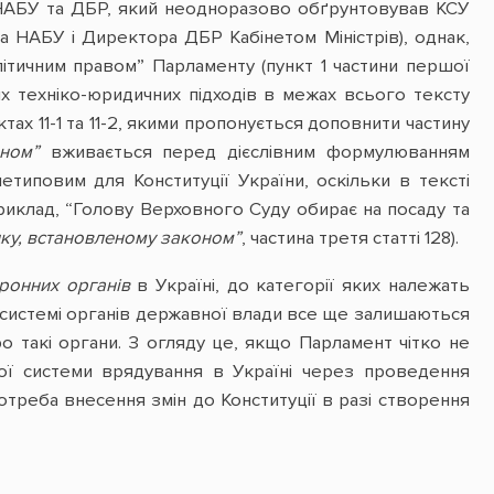
 НАБУ та ДБР, який неодноразово обґрунтовував КСУ
а НАБУ і Директора ДБР Кабінетом Міністрів), однак,
літичним правом” Парламенту (пункт 1 частини першої
их техніко-юридичних підходів в межах всього тексту
ах 11-1 та 11-2, якими пропонується доповнити частину
оном”
вживається перед дієслівним формулюванням
нетиповим для Конституції України, оскільки в тексті
риклад, “Голову Верховного Суду обирає на посаду та
ку, встановленому законом”
, частина третя статті 128).
ронних органів
в Україні, до категорії яких належать
 у системі органів державної влади все ще залишаються
ро такі органи. З огляду це, якщо Парламент чітко не
кої системи врядування в Україні через проведення
треба внесення змін до Конституції в разі створення