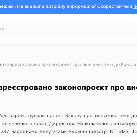
режимі.
Не знайшли потрібну інформацію?
Cкористайтеся
п
нті зареєстровано законопроєкт про внесення змін до Констит
ареєстровано законопроєкт про вне
аді зареєстрували проєкт Закону про внесення змін до
а звільнення з посад Директора Національного антикор
237 народними депутатами України (реєстр. № 5133). Під