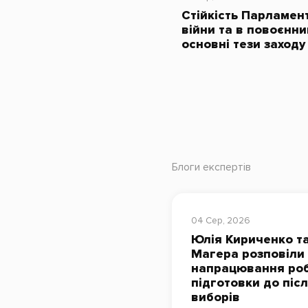
Стійкість Парламент
війни та в повоєнни
основні тези заходу
Блоги експертів
04 Сер, 2026
Юлія Кириченко та
Магера розповіли
напрацювання роб
підготовки до піс
виборів