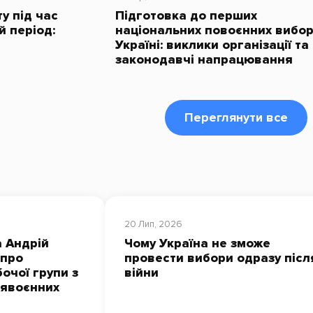
у під час
Підготовка до перших
й період:
національних повоєнних вибор
Україні: виклики організації та
законодавчі напрацювання
Переглянути все
20 Лип, 2026
 Андрій
Чому Україна не зможе
 про
провести вибори одразу післ
очої групи з
війни
лявоєнних