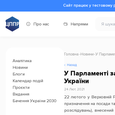
Сайт працює у тестовому 
Про нас
Напрями
Головна
Новини
У Парламе
Аналітика
Назад
Новини
У Парламенті з
Блоги
України
Календар подій
Проєкти
24 Лют, 2021
Видання
22 лютого у Верховній Р
Бачення України 2030
призначення на посади т
розслідувань), внесений 