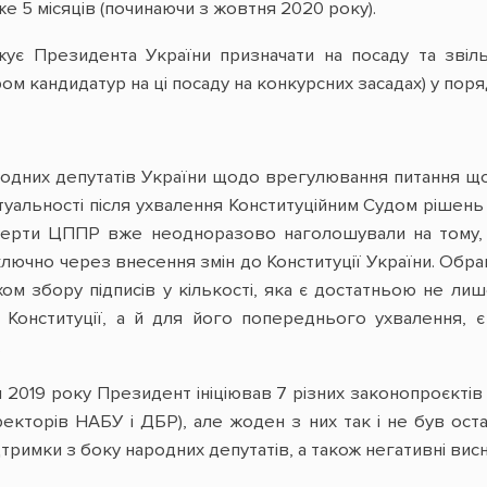
 5 місяців (починаючи з жовтня 2020 року).
жує Президента України призначати на посаду та зві
м кандидатур на ці посаду на конкурсних засадах) у пор
народних депутатів України щодо врегулювання питання
туальності після ухвалення Конституційним Судом рішен
сперти ЦППР вже неодноразово наголошували на тому,
ючно через внесення змін до Конституції України. Обран
ом збору підписів у кількості, яка є достатньою не л
4 Конституції, а й для його попереднього ухвалення, 
.
2019 року Президент ініціював 7 різних законопроєктів п
екторів НАБУ і ДБР), але жоден з них так і не був ос
ідтримки з боку народних депутатів, а також негативні ви