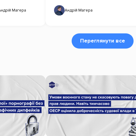
Андрій Магера
Андрій Магера
Переглянути все