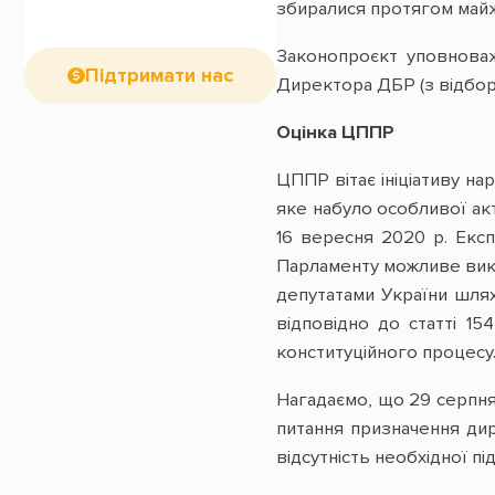
збиралися протягом майже
Законопроєкт уповнова
Підтримати нас
Директора ДБР (з відборо
Оцінка ЦППР
ЦППР вітає ініціативу 
яке набуло особливої ак
16 вересня 2020 р. Ек
Парламенту можливе викл
депутатами України шлях
відповідно до статті 15
конституційного процесу
Нагадаємо, що 29 серпня 
питання призначення дир
відсутність необхідної п