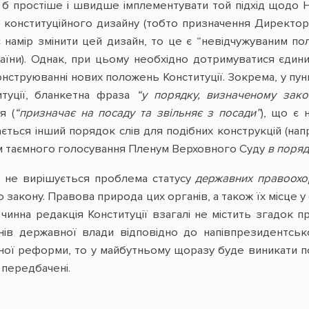
о б простіше і швидше імплементувати той підхід щодо
 конституційного дизайну (тобто призначення Директор
намір змінити цей дизайн, то це є “невідчужуваним по
країни). Однак, при цьому необхідно дотримуватися єдин
струюванні нових положень Конституції. Зокрема, у пункт
итуції, бланкетна фраза
“у порядку, визначеному зак
я (
“призначає на посаду та звільняє з посади”
), що є 
ться інший порядок слів для подібних конструкцій (нап
м таємного голосування Пленум Верховного Суду
в поряд
3
не вирішується проблема статусу
державних правоохо
 закону. Правова природа цих органів, а також їх місце
чинна редакція Конституції взагалі не містить згадок п
нів державної влади відповідно до напівпрезидентсь
ної реформи, то у майбутньому щоразу буде виникати по
 передбачені.