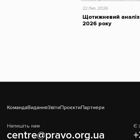
22 Лип, 2026
Щотижневий аналіз 
2026 року
Команда
Видання
Звіти
Проєкти
Партнери
Напишіть нам
Є 
centre@pravo.org.ua
+