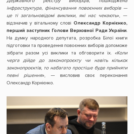
Державного реєстру виборців, пошкоджена
інфраструктура, фінансування повоєнних виборів —
це ті загальновідомі виклики, які нас чекають
», —
відзначив у вітальному слові
Олександр Корнієнко,
перший заступник Голови Верховної Ради України
.
На думку народного депутата, розробка Білої книги
підготовки та проведення повоєнних виборів допоможе
зібрати разом усі виклики та обговорити їх.
«Коли
черга дійде до законопроєкту чи навіть кількох
законопроєктів, то набагато простіше буде прийняти
певні рішення
», — висловив своє переконання
Олександр Корнієнко.