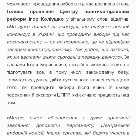
можливості проведення виборів під час воєнного стану,
Голова правління Центру політико-правових
реформ Ігор Коліушко
у вітальному слові відмітив:
«
Ми дуже втішені на сьогодні, що відбувся певний
консенсус в Україні, що проводити вибори під час
воєнного стану — це не правильно, це не відповідає
засадам конституціоналізму. Тож добре, що загроза,
як ми вважали, знята сьогодні з порядку денного
». За
словами Ігоря Борисовича, потрібно якомога швидше
підготувати все, в тому числі законодавчу базу,
громадську думку, дійти суспільного консенсусу щодо
того, як проводити вибори після війни. У цьому
переконані й експерти ЦППР, які активно працюють над
цим.
«
Метою цього обговорення є дуже практичні
завдання: допомогти парламенту, Центральній
виборчій комісії, іншим органам, які беруть участь в