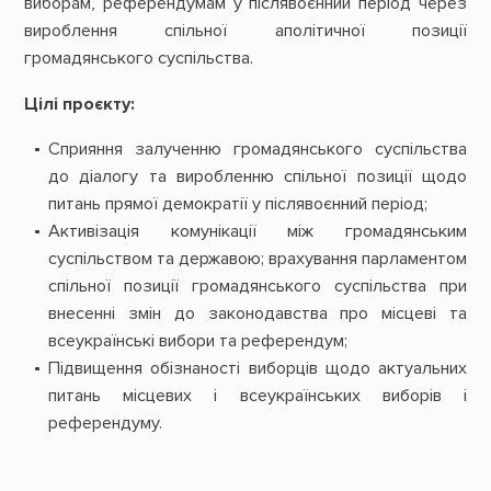
виборам, референдумам у післявоєнний період через
вироблення спільної аполітичної позиції
громадянського суспільства.
Цілі проєкту:
Сприяння залученню громадянського суспільства
до діалогу та виробленню спільної позиції щодо
питань прямої демократії у післявоєнний період;
Активізація комунікації між громадянським
суспільством та державою; врахування парламентом
спільної позиції громадянського суспільства при
внесенні змін до законодавства про місцеві та
всеукраїнські вибори та референдум;
Підвищення обізнаності виборців щодо актуальних
питань місцевих і всеукраїнських виборів і
референдуму.