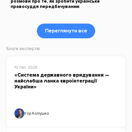
розмови про те, як зробити українське
правосуддя передбачуваним
Переглянути все
Блоги експертів
10 Лют, 2026
«Система державного врядування —
найслабша ланка євроінтеграції
України»
Ігор Коліушко