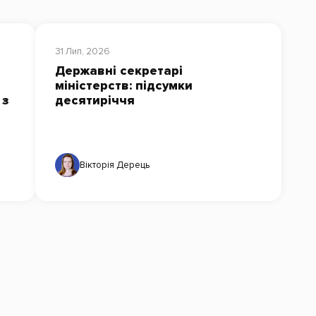
31 Лип, 2026
Державні секретарі
міністерств: підсумки
 з
десятиріччя
Вікторія Дерець