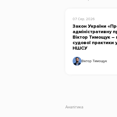
07 Сер, 2026
Закон України «Пр
адміністративну п
Віктор Тимощук – 
судової практики 
НШСУ
Віктор Тимощук
Аналітика