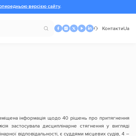
опередньою версією сайту
.
Контакти
Ua
 розміщена інформація щодо 40 рішень про притягнення
ісія застосувала дисциплінарне стягнення у вигляді
арної відповідальності, є суддями місцевих судів, 4 –