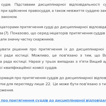
судів. Підставами дисциплінарної відповідальності 
при здійсненні правосуддя, а також невжиття суддею зах
 законом.
ніціаторами притягнення судді до дисциплінарної відповідал
 (7). Показово, що серед ініціаторів притягнення суддів
али значну частку скаржників.
увати рішення про притягнення їх до дисциплінарної 
ї ради юстиції. Можливо, це пов’язано з тим, що Ви
 рада юстиції. Наразі у трьох випадках з п’яти Вищий а
кваліфікаційної комісії суддів.
ормація про притягнення суддів до дисциплінарної відпові
упні для перегляду лише 22. Це може бути пов’язано з тим
рження.
про притягнення суддів до дисциплінарної відповідаль