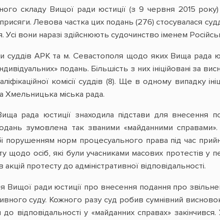
ого складу Вищої ради юстиції (з 9 червня 2015 року)
присяги. Левова частка цих подань (276) стосувалася суд
. Усі вони наразі здійснюють судочинство іменем Російсь
и суддів АРК та м. Севастополя щодо яких Вища рада ю
ндивідуальних» подань. Більшість з них ініційовані за вис
ліфікаційної комісії суддів (8). Ще в одному випадку ін
та Хмельницька міська рада.
ища рада юстиції знаходила підстави для внесення п
подань зумовлена так званими «майданними справами».
і порушенням норм процесуального права під час прийн
рту щодо осіб, які були учасниками масових протестів у 
 акцій протесту до адміністративної відповідальності.
 Вищої ради юстиції про внесення подання про звільне
ивного суду. Кожного разу суд робив сумнівний виснов
до відповідальності у «майданних справах» закінчився.