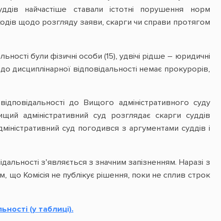
суддів найчастіше ставали істотні порушення норм
одів щодо розгляду заяви, скарги чи справи протягом
ьності були фізичні особи (15), удвічі рідше – юридичні
 до дисциплінарної відповідальності немає прокурорів,
відповідальності до Вищого адміністративного суду
щий адміністративний суд розглядає скарги суддів
дміністративний суд погодився з аргументами суддів і
дальності з’являється з значним запізненням. Наразі з
, що Комісія не публікує рішення, поки не сплив строк
ності (у таблиці).