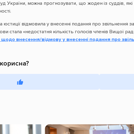
д України, можна прогнозувати, що жоден із суддів, які п
ості.
а юстиції відмовила у внесенні подання про звільнення з
ви стала «недостатня кількість голосів членів Вищої рад
щодо внесення/відмову у внесенні подання про звільн
 корисна?