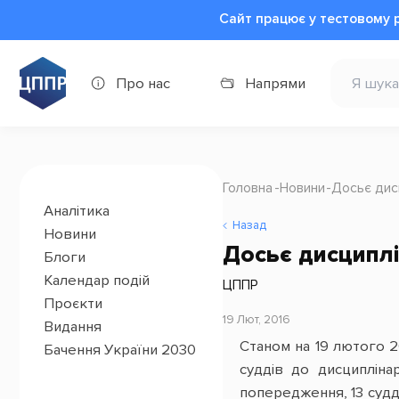
Сайт працює у тестовому 
Про нас
Напрями
Головна
Новини
Досьє дисц
Аналітика
Назад
Новини
Досьє дисциплі
Блоги
Календар подій
ЦППР
Проєкти
19 Лют, 2016
Видання
Станом на 19 лютого 2
Бачення України 2030
суддів до дисципліна
попередження, 13 суддя