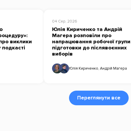
04 Сер, 2026
о
Юлія Кириченко та Андрій
роцедуру»:
Магера розповіли про
про виклики
напрацювання робочої групи
у подкасті
підготовки до післявоєнних
виборів
Юлія Кириченко
,
Андрій Магера
Переглянути все