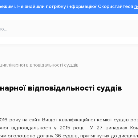
режимі.
Не знайшли потрібну інформацію?
Cкористайтеся
п
иплінарної відповідальності суддів
нарної відповідальності суддів
016 року на сайті Вищої кваліфікаційної комісії суддів
рної відповідальності у 2015 році. У 27 випадках Ком
м оголошено догану. 36 суддів, притягнутих до дисциплін