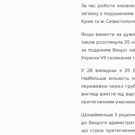
За час роботи оновлен
зв’язку з порушенням 
Крим та м. Севастополя
Якщо винести за дужк
також розглянула 35 «і
за поданням Вищої ква
України VII скликання 
У 28 випадках з 35 В
Найбільша кількість 
переважно через груб
вигляді взяття під ва
притягненням учасників
Щонайменше 3 рішення
до Вищого адміністрат
що строк притягнення 