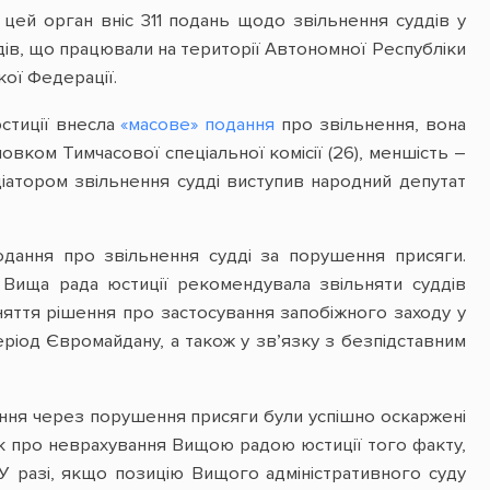
 цей орган вніс 311 подань щодо звільнення суддів у
дів, що працювали на території Автономної Республіки
кої Федерації.
стиції внесла
«масове» подання
про звільнення, вона
новком Тимчасової спеціальної комісії (26), меншість –
іціатором звільнення судді виступив народний депутат
одання про звільнення судді за порушення присяги.
 Вища рада юстиції рекомендувала звільняти суддів
яття рішення про застосування запобіжного заходу у
період Євромайдану, а також у зв’язку з безпідставним
ння через порушення присяги були успішно оскаржені
ок про неврахування Вищою радою юстиції того факту,
 У разі, якщо позицію Вищого адміністративного суду