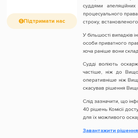
суддями апеляційних 
процесуального права 
Підтримати нас
строку, встановленого
У більшості випадків і
особи приватного права
хоча раніше вони склад
Судді воліють оскарж
частіше, ніж до Вищо
оперативніше ніж Вища
скасував рішення Вищої 
Слід зазначити, що інф
40 рішень Комісії дост
для їх можливого оска
Завантажити рішення 