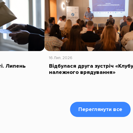
16 Лип, 2026
ті. Липень
Відбулася друга зустріч «Клуб
належного врядування»
Переглянути все