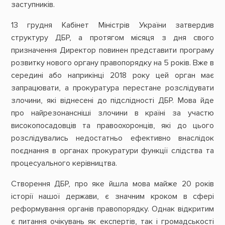
заступників.
13 грудня Кабінет Міністрів України затвердив
структуру ДБР, а протягом місяця з дня свого
призначення Директор повинен представити програму
розвитку нового органу правопорядку на 5 років. Вже в
середині або наприкінці 2018 року цей орган має
запрацювати, а прокуратура перестане розслідувати
злочини, які віднесені до підслідності ДБР. Мова йде
про найрезонансніші злочини в країні за участю
високопосадовців та правоохоронців, які до цього
розслідувались недостатньо ефективно внаслідок
поєднання в органах прокуратури функції слідства та
процесуального керівництва.
Створення ДБР, про яке йшла мова майже 20 років
історії нашої держави, є значним кроком в сфері
реформування органів правопорядку. Однак відкритим
є питання очікувань як експертів, так і громадськості