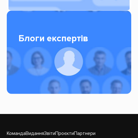
Блоги експертів
Команда
Видання
Звіти
Проєкти
Партнери