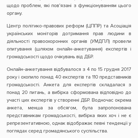
щодо проблем, які пов’язані з функціонуванням цього
органу.
Центр політико-правових реформ (ЦППР) та Асоціація
українських моніторів дотримання прав людини в
діяльності правоохоронних органів (УМДПЛ) провели
опитування (шляхом онлайн-анкетування) експертів і
громадськості щодо очікувань від ДБР.
Онлайн-анкетування відбувалося з 4 по 15 грудня 2017
року і охопило понад 40 експертів та 110 представників
громадськості. Анкета для експертів складалася з
понад 20 питань, а вибірка сформована відповідно до
участі цих експертів у створенні ДБР. Водночас окрема
анкета, менша за обсягом, була запропонована
представникам громадськості, вибірка яких хоч і не є
репрезентативною, однак відображає певні тенденції у
поглядах серед громадянського суспільства.