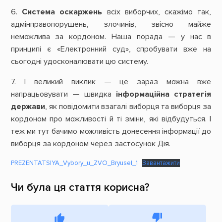
6.
Система оскаржень
всіх виборчих, скажімо так,
адмінправопорушень, злочинів, звісно майже
неможлива за кордоном. Наша порада — у нас в
принципі є «Електронний суд», спробувати вже на
сьогодні удосконалювати цю систему.
7. І великий виклик — це зараз можна вже
напрацьовувати — швидка
інформаційна стратегія
держави
, як повідомити взагалі виборця та виборця за
кордоном про можливості й ті зміни, які відбудуться. І
теж ми тут бачимо можливість донесення інформації до
виборця за кордоном через застосунок Дія.
PREZENTATSIYA_Vybory_u_ZVO_Bryusel_1
Завантажити
Чи була ця стаття корисна?