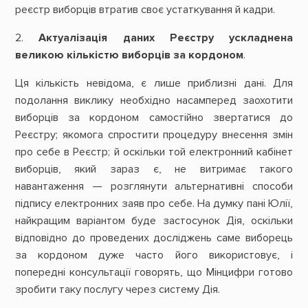
реєстр виборців втратив своє устаткування й кадри.
2.
Актуалізація даних Реєстру ускладнена
великою кількістю виборців за кордоном
.
Ця кількість невідома, є лише приблизні дані. Для
подолання виклику необхідно насамперед заохотити
виборців за кордоном самостійно звертатися до
Реєстру; якомога спростити процедуру внесення змін
про себе в Реєстр; й оскільки той електронний кабінет
виборців, який зараз є, не витримає такого
навантаження — розглянути альтернативні способи
підпису електронних заяв про себе. На думку пані Юлії,
найкращим варіантом буде застосунок Дія, оскільки
відповідно до проведених досліджень саме виборець
за кордоном дуже часто його використовує, і
попередні консультації говорять, що Мінцифри готово
зробити таку послугу через систему Дія.