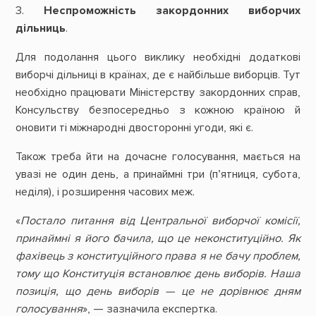
3.
Неспроможність закордонних виборчих
дільниць
.
Для подолання цього виклику необхідні додаткові
виборчі дільниці в країнах, де є найбільше виборців. Тут
необхідно працювати Міністерству закордонних справ,
Консульству безпосередньо з кожною країною й
оновити ті міжнародні двосторонні угоди, які є.
Також треба йти на дочасне голосування, мається на
увазі не один день, а принаймні три (п’ятниця, субота,
неділя), і розширення часових меж.
«
Постало питання від Центральної виборчої комісії,
принаймні я його бачила, що це неконституційно. Як
фахівець з конституційного права я не бачу проблем,
тому що Конституція встановлює день виборів. Наша
позиція, що день виборів
—
це не дорівнює дням
голосування
», — зазначила експертка.