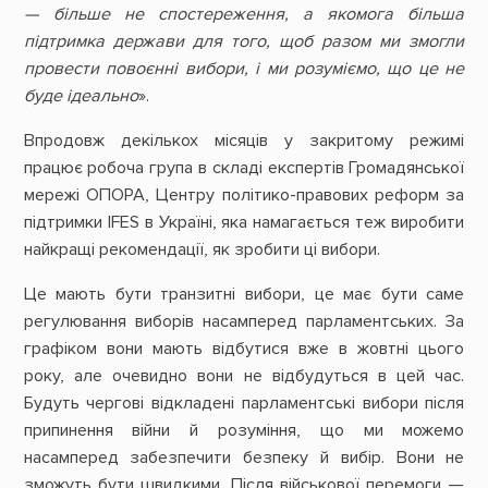
—
більше не спостереження, а якомога більша
підтримка держави для того, щоб разом ми змогли
провести повоєнні вибори, і ми розуміємо, що це не
буде ідеально
».
Впродовж декількох місяців у закритому режимі
працює робоча група в складі експертів Громадянської
мережі ОПОРА, Центру політико-правових реформ за
підтримки IFES в Україні, яка намагається теж виробити
найкращі рекомендації, як зробити ці вибори.
Це мають бути транзитні вибори, це має бути саме
регулювання виборів насамперед парламентських. За
графіком вони мають відбутися вже в жовтні цього
року, але очевидно вони не відбудуться в цей час.
Будуть чергові відкладені парламентські вибори після
припинення війни й розуміння, що ми можемо
насамперед забезпечити безпеку й вибір. Вони не
зможуть бути швидкими. Після військової перемоги —