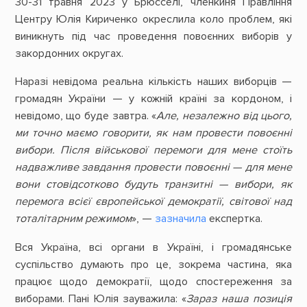
30-31 травня 2023 у Брюсселі, членкиня Правління
Центру Юлія Кириченко окреслила коло проблем, які
виникнуть під час проведення повоєнних виборів у
закордонних округах.
Наразі невідома реальна кількість наших виборців —
громадян України — у кожній країні за кордоном, і
невідомо, що буде завтра. «
Але, незалежно від цього,
ми точно маємо говорити, як нам провести повоєнні
вибори. Після військової перемоги для мене стоїть
надважливе завдання провести повоєнні — для мене
вони стовідсотково будуть транзитні — вибори, як
перемога всієї європейської демократії, світової над
тоталітарним режимом
», —
зазначила
експертка.
Вся Україна, всі органи в Україні, і громадянське
суспільство думають про це, зокрема частина, яка
працює щодо демократії, щодо спостереження за
виборами. Пані Юлія зауважила: «
Зараз наша позиція